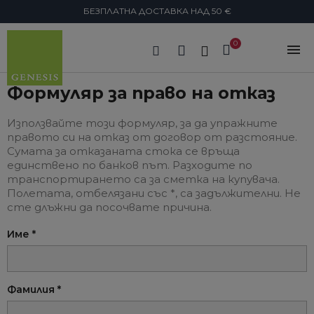
БЕЗПЛАТНА ДОСТАВКА НАД 50 €
search
Право на отказ
Формуляр за право на отказ
Използвайте този формуляр, за да упражните
правото си на отказ от договор от разстояние.
Сумата за отказаната стока се връща
единствено по банков път. Разходите по
транспортирането са за сметка на купувача.
Полетата, отбелязани със *, са задължителни. Не
сте длъжни да посочвате причина.
Име *
Фамилия *