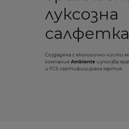
луксозна
салфетк
Създадена с екологично чисти 
компания
Ambiente
използва хр
и FCS сертифицирана хартия.