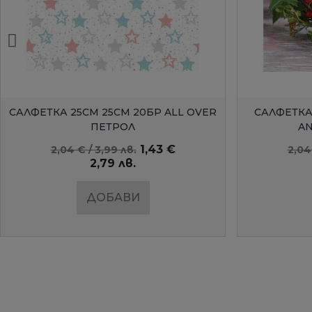
БЪРЗ ПРЕГЛЕД
САЛФЕТКА 25СМ 25СМ 20БР ROSES
БУТИЛКА
AND IVY AMBIENTE
1,43 €
2,04 € / 3,99 лв.
26,59 
2,79 лв.
ДОБАВИ