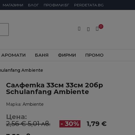
МАГАЗИНИ
БЛОГ
ПРОФИЛИ.БГ
PERDETATA.BG
АРОМАТИ
БАНЯ
ФИРМИ
ПРОМО
ulanfang Ambiente
Салфетка 33см 33см 20бр
Schulanfang Ambiente
Марка
Ambiente
Цена:
2,56 € 5,01 лв.
- 30%
1,79 €