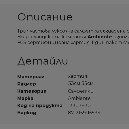
Описание
Трипластова луксозна салфетка създадена 
С
С
Нидерландската компания
Ambiente
използ
S
S
FCS сертифицирана хартия. Един пакет съ
Д
Д
Не
Не
Им
Им
Детайли
пр
пр
п
п
хартия
add_circle_outline
add_circle_outline
Материал
33см 33см
Размер
Категория
Салфетки
Марка
Ambiente
Код на продукта
13307830
Баркод
8712159116533