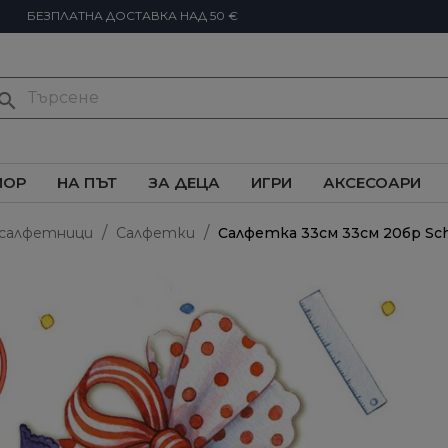
БЕЗПЛАТНА ДОСТАВКА НАД 50 €
earch
ИОР
НА ПЪТ
ЗА ДЕЦА
ИГРИ
АКСЕСОАРИ
 салфетници
Салфетки
Салфетка 33см 33см 20бр Sch