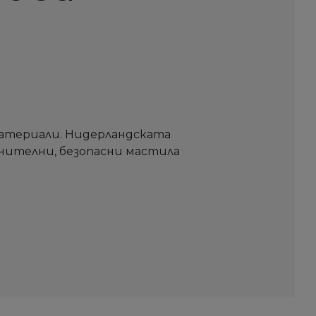
а
материали. Нидерландската
анителни, безопасни мастила