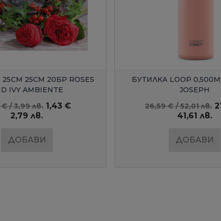
БЪРЗ ПРЕГЛЕД
БЪРЗ ПРЕГЛЕ
 LOOP 0,500МЛ JOSEPH
ПОСТАВКА ЗА ТОАЛЕТН
JOSEPH
LINEA ZACK
21,27 €
€ / 52,01 лв.
94,08 € / 184,00 лв.
41,61 лв.
56,72 лв.
ДОБАВИ
ДОБАВИ