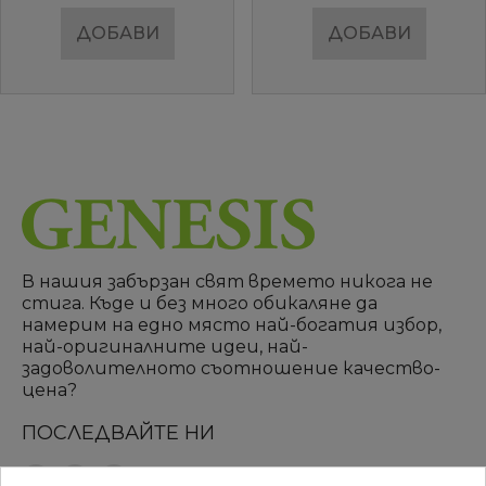
ДОБАВИ
ДОБАВИ
В нашия забързан свят времето никога не
стига. Къде и без много обикаляне да
намерим на едно място най-богатия избор,
най-оригиналните идеи, най-
задоволителното съотношение качество-
цена?
ПОСЛЕДВАЙТЕ НИ