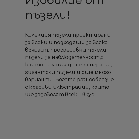
Изобилие от
пъзели!
Колекция пъзели проектирани
за всеки и подходящи за всяка
възраст: прогресивни пъзели,
пъзели за наблюдателност,с
които да учиш докато играеш,
гигантски пъзели и още много
варианти. Богато разнообразие
с красиви илюстрации, които
ще задоволят всеки вкус.