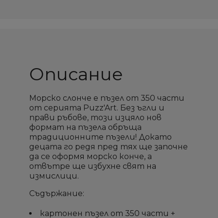
Описание
Морско слонче е пъзел от 350 части
от серията Puzz'Art. Без ъгли и
прави ръбове, този изцяло нов
формат на пъзела обръща
традиционните пъзели! Докато
децата го редя пред тях ще започне
да се оформя морско конче, а
отвътре ще избухне свят на
измислици.
Съдържание:
картонен пъзел от 350 части +