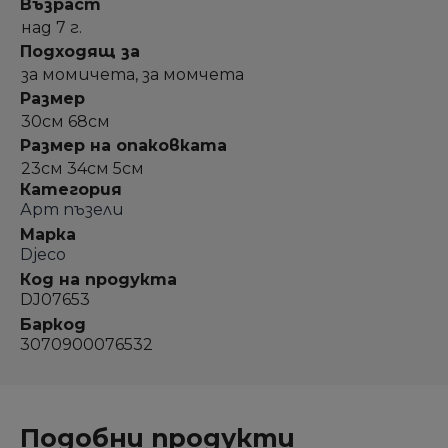
Възраст
над 7 г.
Подходящ за
за момичета, за момчета
Размер
30см 68см
Размер на опаковката
23см 34см 5см
Категория
Арт пъзели
Марка
Djeco
Код на продукта
DJ07653
Баркод
3070900076532
Подобни продукти