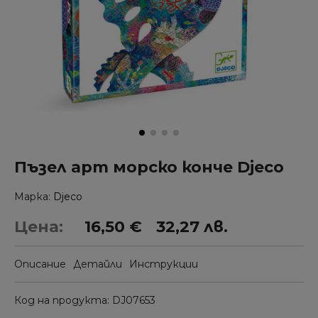
Пъзел арт морско конче Djeco
Марка
Djeco
Цена:
16,50 €
32,27 лв.
Описание
Детайли
Инструкции
Код на продукта
DJ07653