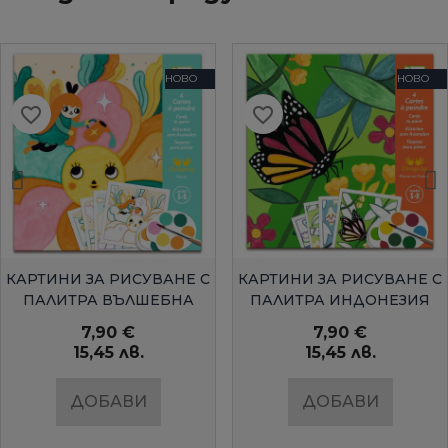
НОВО
НОВО
favorite_border
favorite_border
БЪРЗ ПРЕГЛЕД
БЪРЗ ПРЕГЛЕД
КАРТИНИ ЗА РИСУВАНЕ С
КАРТИНИ ЗА РИСУВАНЕ С
ПАЛИТРА ВЪЛШЕБНА
ПАЛИТРА ИНДОНЕЗИЯ
ГРАДИНАDJECO
DJECO
7,90 €
7,90 €
15,45 лв.
15,45 лв.
ДОБАВИ
ДОБАВИ