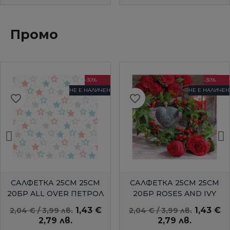
Промо
-30%
-30%
НЕ Е НАЛИЧЕН
НЕ Е НАЛИЧЕН
favorite_border
favorite_border
БЪРЗ ПРЕГЛЕД
БЪРЗ ПРЕГЛЕД
САЛФЕТКА 25СМ 25СМ
САЛФЕТКА 25СМ 25СМ
20БР ALL OVER ПЕТРОЛ
20БР ROSES AND IVY
AMBIENTE
1,43 €
1,43 €
2,04 € / 3,99 лв.
2,04 € / 3,99 лв.
2,79 лв.
2,79 лв.