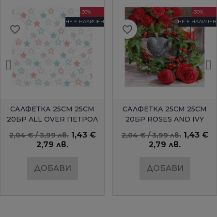
-30%
-30%
НЕ Е НАЛИЧЕН
НЕ Е НАЛИЧЕН
favorite_border
favorite_border
БЪРЗ ПРЕГЛЕД
БЪРЗ ПРЕГЛЕД
САЛФЕТКА 25СМ 25СМ
САЛФЕТКА 25СМ 25СМ
20БР ALL OVER ПЕТРОЛ
20БР ROSES AND IVY
AMBIENTE
1,43 €
1,43 €
2,04 € / 3,99 лв.
2,04 € / 3,99 лв.
2,79 лв.
2,79 лв.
ДОБАВИ
ДОБАВИ