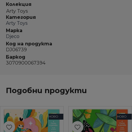
Колекция
Arty Toys
Категория
Arty Toys
Марка
Djeco
Код на продукта
DJ06739
Баркод
3070900067394
Подобни продукти
НОВО
НОВО
favorite_border
favorite_border