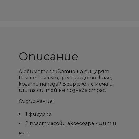
Описание
Любимото животно на рицарят
Паяк е паякът, дали защото жиле,
когато напада? Въоръжен с меча и
щита си, той не познава страх.
Съдържание:
1 фигурка
2 пластмасови аксесоара -щит и
меч
×
×