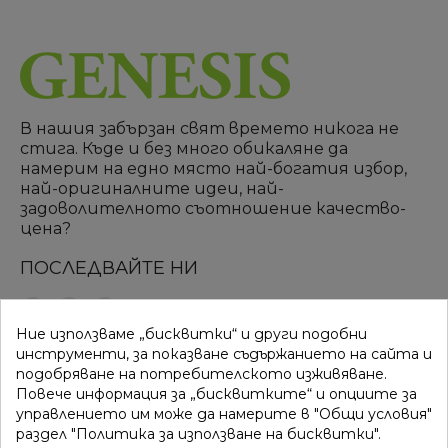
В нашия забързан свят времето никога не
стига. Къде и без много обикаляне да
намерим на едно място най-богатия избор,
най-оригиналните идеи, най-
задоволителното съотношение качество-
цена?
ПОСЛЕДВАЙТЕ НИ
Ние използваме „бисквитки“ и други подобни
ВРЪЗКИ
КАТЕГОРИИ
инструменти, за показване съдържанието на сайта и
подобряване на потребителското изживяване.
Вход
Разпродажба
Повече информация за „бисквитките“ и опциите за
управлението им може да намерите в "Общи условия"
Моят профил
Нови продукти
раздел "Политика за използване на бисквитки".