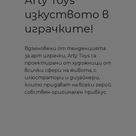
Arty Toys
изкуството в
играчките!
Вдъхновени от тенденцията
за арт играчки, Arty Toys са
проектирани от художници от
всички сфери на живота, с
илюстратори и дизайнери,
които придават на всеки герой
собствен оригинален привкус.