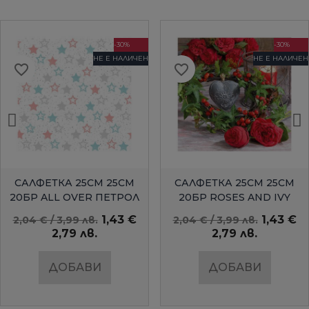
-30%
-30%
НЕ Е НАЛИЧЕН
НЕ Е НАЛИЧЕН
favorite_border
favorite_border
БЪРЗ ПРЕГЛЕД
БЪРЗ ПРЕГЛЕД
САЛФЕТКА 25СМ 25СМ
САЛФЕТКА 25СМ 25СМ
20БР ALL OVER ПЕТРОЛ
20БР ROSES AND IVY
AMBIENTE
1,43 €
1,43 €
2,04 € / 3,99 лв.
2,04 € / 3,99 лв.
2,79 лв.
2,79 лв.
ДОБАВИ
ДОБАВИ