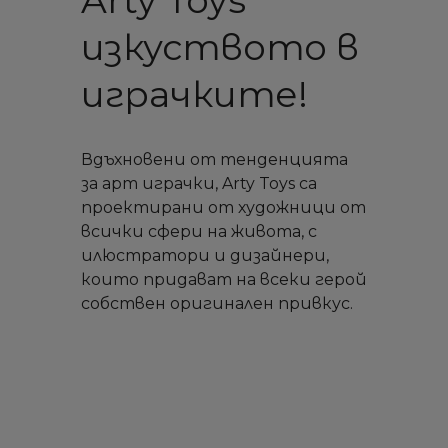
Arty Toys
изкуството в
играчките!
Вдъхновени от тенденцията
за арт играчки, Arty Toys са
проектирани от художници от
всички сфери на живота, с
илюстратори и дизайнери,
които придават на всеки герой
собствен оригинален привкус.