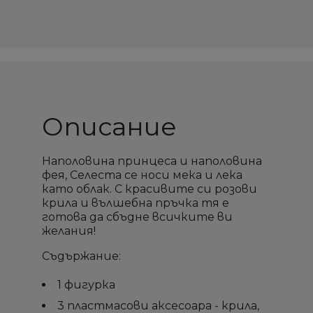
Описание
Наполовина принцеса и наполовина
фея, Селеста се носи мека и лека
като облак. С красивите си розови
крила и вълшебна пръчка тя е
готова да сбъдне всичките ви
желания!
Съдържание:
1 фигурка
3 пластмасови аксесоара - крила,