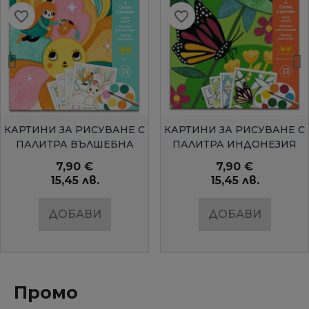
favorite_border
favorite_border
БЪРЗ ПРЕГЛЕД
БЪРЗ ПРЕГЛЕД
КАРТИНИ ЗА РИСУВАНЕ С
КАРТИНИ ЗА РИСУВАНЕ С
ПАЛИТРА ВЪЛШЕБНА
ПАЛИТРА ИНДОНЕЗИЯ
ГРАДИНАDJECO
DJECO
7,90 €
7,90 €
15,45 лв.
15,45 лв.
ДОБАВИ
ДОБАВИ
Промо