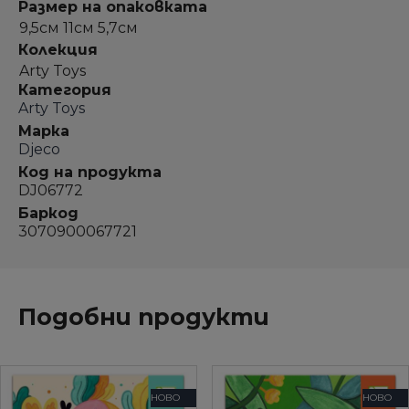
Размер на опаковката
9,5см 11см 5,7см
Колекция
Arty Toys
Категория
Arty Toys
Марка
Djeco
Код на продукта
DJ06772
Баркод
3070900067721
Подобни продукти
НОВО
НОВО