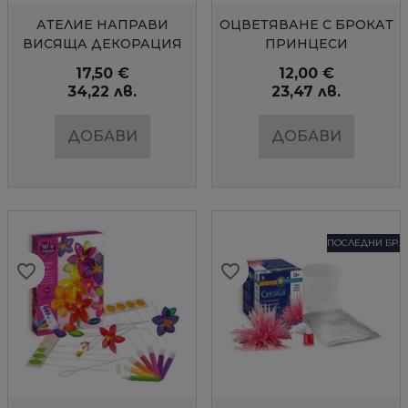
БЪРЗ ПРЕГЛЕД
БЪРЗ ПРЕГЛЕД
АТЕЛИЕ НАПРАВИ
ОЦВЕТЯВАНЕ С БРОКАТ
ВИСЯЩА ДЕКОРАЦИЯ
ПРИНЦЕСИ
ВИТРАЖНИ ПЕПЕРУДИ
SENTOSPHERE
17,50 €
12,00 €
34,22 лв.
23,47 лв.
ДОБАВИ
ДОБАВИ
ПОСЛЕДНИ БР.
favorite_border
favorite_border
favorite_border
favorite_border
favorite_border
favorite_border
favorite_border
favorite_border
favorite_border
favorite_border