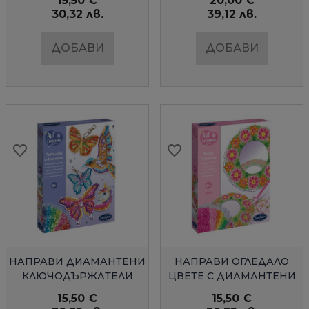
15,50 €
20,00 €
30,32 лв.
39,12 лв.
ДОБАВИ
ДОБАВИ
favorite_border
favorite_border
favorite_border
favorite_border
favorite_border
favorite_border
favorite_border
favorite_border
favorite_border
favorite_border
БЪРЗ ПРЕГЛЕД
БЪРЗ ПРЕГЛЕД
НАПРАВИ ДИАМАНТЕНИ
НАПРАВИ ОГЛЕДАЛО
КЛЮЧОДЪРЖАТЕЛИ
ЦВЕТЕ С ДИАМАНТЕНИ
SENTOSPHERE
КРИСТАЛИ
15,50 €
15,50 €