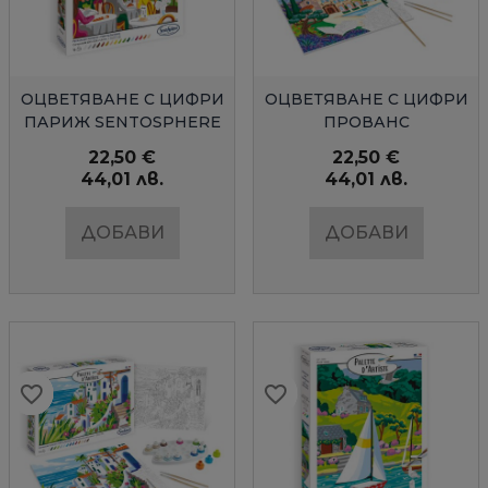
БЪРЗ ПРЕГЛЕД
БЪРЗ ПРЕГЛЕД
ОЦВЕТЯВАНЕ С ЦИФРИ
ОЦВЕТЯВАНЕ С ЦИФРИ
ПАРИЖ SENTOSPHERE
ПРОВАНС
SENTOSPHERE
22,50 €
22,50 €
44,01 лв.
44,01 лв.
ДОБАВИ
ДОБАВИ
favorite_border
favorite_border
favorite_border
favorite_border
favorite_border
favorite_border
favorite_border
favorite_border
favorite_border
favorite_border