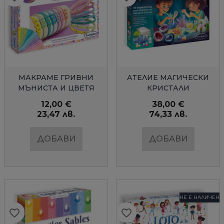
БЪРЗ ПРЕГЛЕД
БЪРЗ ПРЕГЛЕД
МАКРАМЕ ГРИВНИ
АТЕЛИЕ МАГИЧЕСКИ
МЪНИСТА И ЦВЕТЯ
КРИСТАЛИ
SENTOSPHERE
SENTOSPHERE
12,00 €
38,00 €
23,47 лв.
74,33 лв.
ДОБАВИ
ДОБАВИ
НЕ Е НАЛИЧЕН
favorite_border
favorite_border
favorite_border
favorite_border
favorite_border
favorite_border
favorite_border
favorite_border
favorite_border
favorite_border
favorite_border
favorite_border
favorite_border
favorite_border