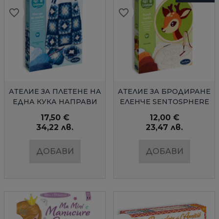
favorite_border
favorite_border
favorite_border
favorite_border
favorite_border
favorite_border
favorite_border
favorite_border
favorite_border
favorite_border
favorite_border
favorite_border
favorite_border
favorite_border
БЪРЗ ПРЕГЛЕД
БЪРЗ ПРЕГЛЕД
АТЕЛИЕ ЗА ПЛЕТЕНЕ НА
АТЕЛИЕ ЗА БРОДИРАНЕ
ЕДНА КУКА НАПРАВИ
ЕЛЕНЧЕ SENTOSPHERE
ЧАНТА
17,50 €
12,00 €
34,22 лв.
23,47 лв.
ДОБАВИ
ДОБАВИ