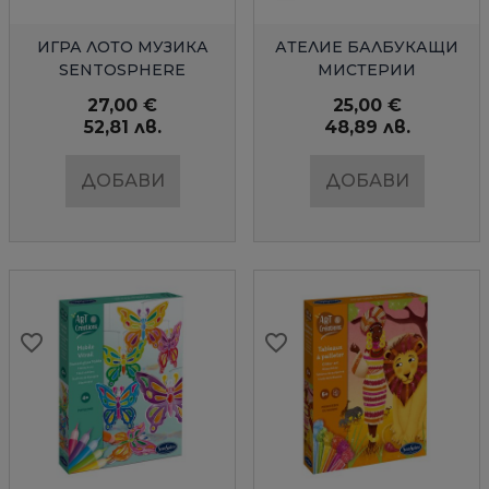
БЪРЗ ПРЕГЛЕД
БЪРЗ ПРЕГЛЕД
ИГРА ЛОТО МУЗИКА
АТЕЛИЕ БАЛБУКАЩИ
SENTOSPHERE
МИСТЕРИИ
SENTOSPHERE
27,00 €
25,00 €
52,81 лв.
48,89 лв.
ДОБАВИ
ДОБАВИ
favorite_border
favorite_border
favorite_border
favorite_border
favorite_border
favorite_border
favorite_border
favorite_border
favorite_border
favorite_border