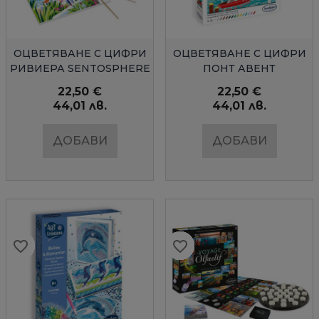
БЪРЗ ПРЕГЛЕД
БЪРЗ ПРЕГЛЕД
ОЦВЕТЯВАНЕ С ЦИФРИ
ОЦВЕТЯВАНЕ С ЦИФРИ
РИВИЕРА SENTOSPHERE
ПОНТ АВЕНТ
SENTOSPHERE
22,50 €
22,50 €
44,01 лв.
44,01 лв.
ДОБАВИ
ДОБАВИ
favorite_border
favorite_border
favorite_border
favorite_border
favorite_border
favorite_border
favorite_border
favorite_border
favorite_border
favorite_border