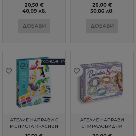
SENTOSPHERE
20,50 €
26,00 €
40,09 лв.
50,86 лв.
ДОБАВИ
ДОБАВИ
ПОСЛЕДНИ БР.
favorite_border
favorite_border
favorite_border
favorite_border
favorite_border
favorite_border
favorite_border
favorite_border
favorite_border
favorite_border
БЪРЗ ПРЕГЛЕД
БЪРЗ ПРЕГЛЕД
АТЕЛИЕ НАПРАВИ С
АТЕЛИЕ НАПРАВИ
МЪНИСТА КРАСИВИ
СПИРАЛОВИДНИ
ТАЛИСМАНИ
ГРИВНИ С МЪНИСТА