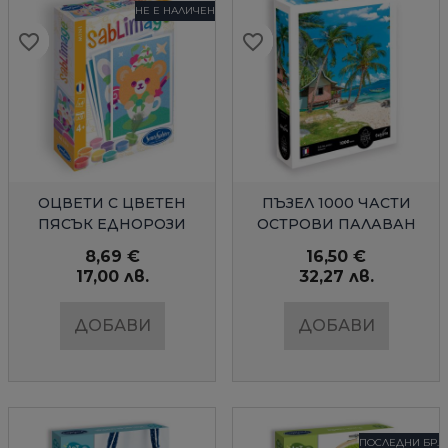
НЕ Е НАЛИЧЕН
favorite_border
favorite_border
favorite_border
favorite_border
favorite_border
favorite_border
favorite_border
favorite_border
favorite_border
favorite_border
favorite_border
favorite_border
favorite_border
favorite_border
БЪРЗ ПРЕГЛЕД
БЪРЗ ПРЕГЛЕД
ОЦВЕТИ С ЦВЕТЕН
ПЪЗЕЛ 1000 ЧАСТИ
ПЯСЪК ЕДНОРОЗИ
ОСТРОВИ ПАЛАВАН
МИНИ
SENTOSPHERE
8,69 €
16,50 €
17,00 лв.
32,27 лв.
ДОБАВИ
ДОБАВИ
ПОСЛЕДНИ БР.