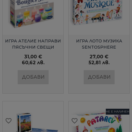
БЪРЗ ПРЕГЛЕД
БЪРЗ ПРЕГЛЕД
ИГРА АТЕЛИЕ НАПРАВИ
ИГРА ЛОТО МУЗИКА
ПЯСЪЧНИ СВЕЩИ
SENTOSPHERE
SENTOSPHERE
31,00 €
27,00 €
60,62 лв.
52,81 лв.
ДОБАВИ
ДОБАВИ
НЕ Е НАЛИЧЕН
favorite_border
favorite_border
favorite_border
favorite_border
favorite_border
favorite_border
favorite_border
favorite_border
favorite_border
favorite_border
favorite_border
favorite_border
favorite_border
favorite_border