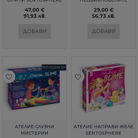
ОПИТИ SENTOSPHERE
НЕОБИКНОВЕНИТЕ
ЖЕЛЕТА
47,00 €
29,00 €
91,93 лв.
56,73 лв.
ДОБАВИ
ДОБАВИ
ПОСЛЕДНИ БР.
favorite_border
favorite_border
favorite_border
favorite_border
favorite_border
favorite_border
favorite_border
favorite_border
favorite_border
favorite_border
БЪРЗ ПРЕГЛЕД
БЪРЗ ПРЕГЛЕД
АТЕЛИЕ СЛУЗНИ
АТЕЛИЕ НАПРАВИ ЖЕЛЕ
МИСТЕРИИ
SENTOSPHERE