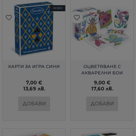
НОВО
favorite_border
favorite_border
favorite_border
favorite_border
favorite_border
favorite_border
favorite_border
favorite_border
favorite_border
favorite_border
favorite_border
favorite_border
favorite_border
favorite_border
БЪРЗ ПРЕГЛЕД
БЪРЗ ПРЕГЛЕД
КАРТИ ЗА ИГРА СИНИ
ОЦВЕТЯВАНЕ С
АКВАРЕЛНИ БОИ
НАСЕКОМИ МИНИ
7,00 €
9,00 €
13,69 лв.
17,60 лв.
ДОБАВИ
ДОБАВИ