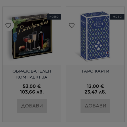
НОВО
НОВО
favorite_border
favorite_border
favorite_border
favorite_border
favorite_border
favorite_border
favorite_border
favorite_border
favorite_border
favorite_border
favorite_border
favorite_border
favorite_border
favorite_border
БЪРЗ ПРЕГЛЕД
БЪРЗ ПРЕГЛЕД
ОБРАЗОВАТЕЛЕН
ТАРО КАРТИ
КОМПЛЕКТ ЗА
ДЕГУСТАЦИЯ
53,00 €
12,00 €
ВАКХАНАЛИИ
103,66 лв.
23,47 лв.
ДОБАВИ
ДОБАВИ