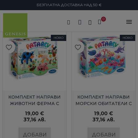
БЕЗПЛАТНА ДОСТАВКА НАД 50 €
search
SENTOSPHERE
НОВО
НОВО
favorite_border
favorite_border
favorite_border
favorite_border
favorite_border
favorite_border
favorite_border
favorite_border
favorite_border
favorite_border
favorite_border
favorite_border
favorite_border
favorite_border
БЪРЗ ПРЕГЛЕД
БЪРЗ ПРЕГЛЕД
КОМПЛЕКТ НАПРАВИ
КОМПЛЕКТ НАПРАВИ
ЖИВОТНИ ФЕРМА С
МОРСКИ ОБИТАТЕЛИ С
ЦВЕТЕН КЛЕЙ
ЦВЕТЕН КЛЕЙ
19,00 €
19,00 €
37,16 лв.
37,16 лв.
ДОБАВИ
ДОБАВИ