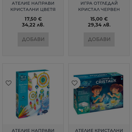
БЪРЗ ПРЕГЛЕД
БЪРЗ ПРЕГЛЕД
АТЕЛИЕ НАПРАВИ
ИГРА ОТГЛЕДАЙ
КРИСТАЛНИ ЦВЕТЯ
КРИСТАЛ ЧЕРВЕН
SENTOSPHERE
SENTOSPHERE
17,50 €
15,00 €
34,22 лв.
29,34 лв.
ДОБАВИ
ДОБАВИ
favorite_border
favorite_border
favorite_border
favorite_border
favorite_border
favorite_border
favorite_border
favorite_border
favorite_border
favorite_border
БЪРЗ ПРЕГЛЕД
БЪРЗ ПРЕГЛЕД
АТЕЛИЕ НАПРАВИ
АТЕЛИЕ КРИСТАЛНИ