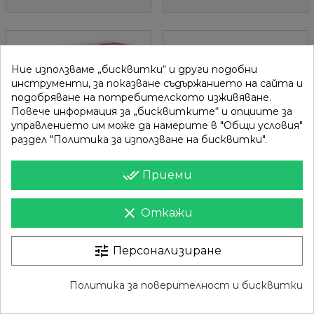
Ние използваме „бисквитки“ и други подобни
favorite_border
favorite_border
favorite_border
favorite_border
favorite_border
favorite_border
инструменти, за показване съдържанието на сайта и
подобряване на потребителското изживяване.
Повече информация за „бисквитките“ и опциите за
управлението им може да намерите в "Общи условия"
раздел "Политика за използване на бисквитки".
done_all
Приеми
БЪРЗ ПРЕГЛЕД
БЪРЗ ПРЕГЛЕД
ИГРА АТЕЛИЕ БИЖУТА
ОЦВЕТЯВАНЕ С
SENTOSPHERE
АКВАРЕЛНИ БОИ
clear
Откажи
МУСКЕТАРИ
31,00 €
13,50 €
60,62 лв.
26,40 лв.
tune
Персонализиране
ДОБАВИ
ДОБАВИ
Политика за поверителност и бисквитки