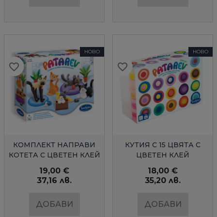
НОВО
НОВО
favorite_border
favorite_border
favorite_border
favorite_border
favorite_border
favorite_border
favorite_border
favorite_border
favorite_border
favorite_border
favorite_border
favorite_border
favorite_border
favorite_border
БЪРЗ ПРЕГЛЕД
БЪРЗ ПРЕГЛЕД
КОМПЛЕКТ НАПРАВИ
КУТИЯ С 15 ЦВЯТА С
КОТЕТА С ЦВЕТЕН КЛЕЙ
ЦВЕТЕН КЛЕЙ
19,00 €
18,00 €
37,16 лв.
35,20 лв.
ДОБАВИ
ДОБАВИ