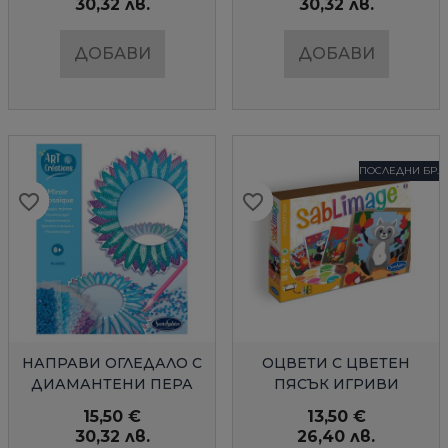
30,32 лв.
30,32 лв.
ДОБАВИ
ДОБАВИ
ПОСЛЕДНИ БР.
favorite_border
favorite_border
favorite_border
favorite_border
favorite_border
favorite_border
favorite_border
favorite_border
favorite_border
favorite_border
БЪРЗ ПРЕГЛЕД
БЪРЗ ПРЕГЛЕД
НАПРАВИ ОГЛЕДАЛО С
ОЦВЕТИ С ЦВЕТЕН
ДИАМАНТЕНИ ПЕРА
ПЯСЪК ИГРИВИ
SENTOSPHERE
ЖИВОТНИ
15,50 €
13,50 €
30,32 лв.
26,40 лв.