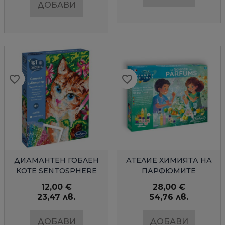
ДОБАВИ
favorite_border
favorite_border
favorite_border
favorite_border
favorite_border
favorite_border
БЪРЗ ПРЕГЛЕД
БЪРЗ ПРЕГЛЕД
ДИАМАНТЕН ГОБЛЕН
АТЕЛИЕ ХИМИЯТА НА
КОТЕ SENTOSPHERE
ПАРФЮМИТЕ
SENTOSPHERE
12,00 €
28,00 €
23,47 лв.
54,76 лв.
ДОБАВИ
ДОБАВИ