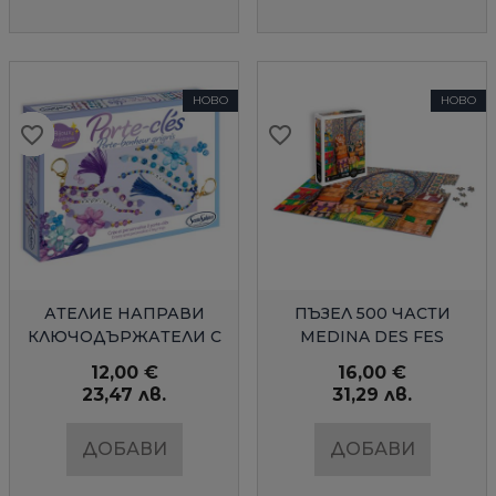
НОВО
НОВО
favorite_border
favorite_border
favorite_border
favorite_border
favorite_border
favorite_border
favorite_border
favorite_border
favorite_border
favorite_border
favorite_border
favorite_border
favorite_border
favorite_border
БЪРЗ ПРЕГЛЕД
БЪРЗ ПРЕГЛЕД
АТЕЛИЕ НАПРАВИ
ПЪЗЕЛ 500 ЧАСТИ
КЛЮЧОДЪРЖАТЕЛИ С
MEDINA DES FES
МЪНИСТА
12,00 €
16,00 €
23,47 лв.
31,29 лв.
ДОБАВИ
ДОБАВИ