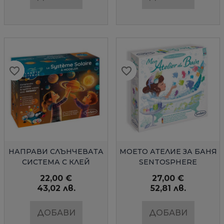
favorite_border
favorite_border
favorite_border
favorite_border
favorite_border
favorite_border
БЪРЗ ПРЕГЛЕД
БЪРЗ ПРЕГЛЕД
НАПРАВИ СЛЪНЧЕВАТА
МОЕТО АТЕЛИЕ ЗА БАНЯ
СИСТЕМА С КЛЕЙ
SENTOSPHERE
PATAREV
22,00 €
27,00 €
43,02 лв.
52,81 лв.
ДОБАВИ
ДОБАВИ