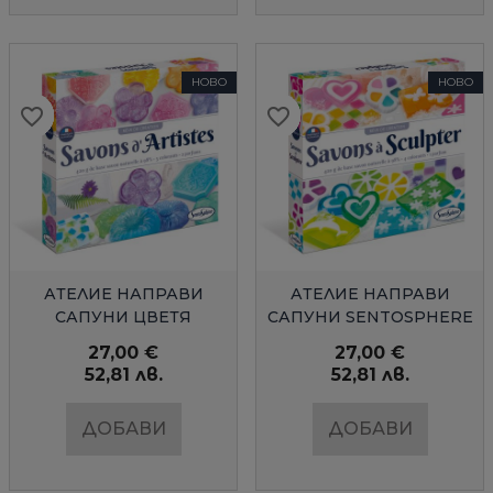
НОВО
НОВО
favorite_border
favorite_border
favorite_border
favorite_border
favorite_border
favorite_border
favorite_border
favorite_border
favorite_border
favorite_border
favorite_border
favorite_border
favorite_border
favorite_border
БЪРЗ ПРЕГЛЕД
БЪРЗ ПРЕГЛЕД
АТЕЛИЕ НАПРАВИ
АТЕЛИЕ НАПРАВИ
САПУНИ ЦВЕТЯ
САПУНИ SENTOSPHERE
SENTOSPHERE
27,00 €
27,00 €
52,81 лв.
52,81 лв.
ДОБАВИ
ДОБАВИ