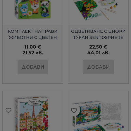
БЪРЗ ПРЕГЛЕД
БЪРЗ ПРЕГЛЕД
КОМПЛЕКТ НАПРАВИ
ОЦВЕТЯВАНЕ С ЦИФРИ
ЖИВОТНИ С ЦВЕТЕН
ТУКАН SENTOSPHERE
КЛЕЙ ХАВАЙ
11,00 €
22,50 €
21,52 лв.
44,01 лв.
ДОБАВИ
ДОБАВИ
favorite_border
favorite_border
favorite_border
favorite_border
favorite_border
favorite_border
favorite_border
favorite_border
favorite_border
favorite_border