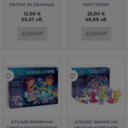
КАПАН ЗА СЪНИЩА
МИСТЕРИИ
SENTOSPHERE
SENTOSPHERE
12,00 €
25,00 €
23,47 лв.
48,89 лв.
ДОБАВИ
ДОБАВИ
favorite_border
favorite_border
favorite_border
favorite_border
favorite_border
favorite_border
favorite_border
favorite_border
favorite_border
favorite_border
БЪРЗ ПРЕГЛЕД
БЪРЗ ПРЕГЛЕД
АТЕЛИЕ ХИМИЧНИ
АТЕЛИЕ ХИМИЯ НА