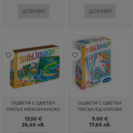
ДОБАВИ
ДОБАВИ
favorite_border
favorite_border
favorite_border
favorite_border
favorite_border
favorite_border
favorite_border
favorite_border
favorite_border
favorite_border
БЪРЗ ПРЕГЛЕД
БЪРЗ ПРЕГЛЕД
ОЦВЕТИ С ЦВЕТЕН
ОЦВЕТИ С ЦВЕТЕН
ПЯСЪК МЕКСИКАНСКО
ПЯСЪК ЕДНОРОЗИ
ИЗКУСТВО
МИНИ
13,50 €
9,00 €
26,40 лв.
17,60 лв.