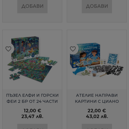
ДОБАВИ
ДОБАВИ
favorite_border
favorite_border
favorite_border
favorite_border
favorite_border
favorite_border
БЪРЗ ПРЕГЛЕД
БЪРЗ ПРЕГЛЕД
ПЪЗЕЛ ЕЛФИ И ГОРСКИ
АТЕЛИЕ НАПРАВИ
ФЕИ 2 БР ОТ 24 ЧАСТИ
КАРТИНИ С ЦИАНО
ПЕЧАТ
12,00 €
22,00 €
23,47 лв.
43,02 лв.