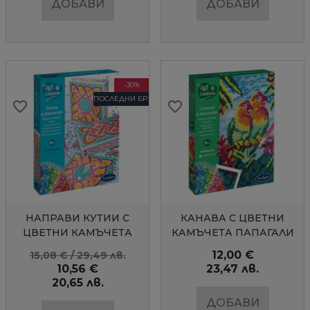
ДОБАВИ
ДОБАВИ
-30%
ПОСЛЕДНИ БР.
favorite_border
favorite_border
favorite_border
favorite_border
favorite_border
favorite_border
БЪРЗ ПРЕГЛЕД
БЪРЗ ПРЕГЛЕД
НАПРАВИ КУТИИ С
КАНАВА С ЦВЕТНИ
ЦВЕТНИ КАМЪЧЕТА
КАМЪЧЕТА ПАПАГАЛИ
КЕЛТСКИ МОТИВИ
SENTOSPHERE
12,00 €
15,08 € / 29,49 лв.
10,56 €
23,47 лв.
20,65 лв.
ДОБАВИ