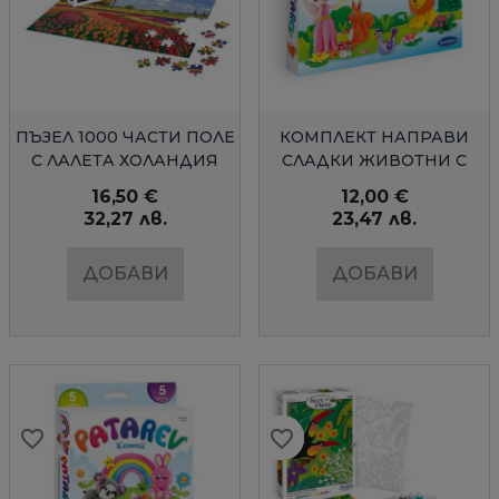
БЪРЗ ПРЕГЛЕД
БЪРЗ ПРЕГЛЕД
ПЪЗЕЛ 1000 ЧАСТИ ПОЛЕ
КОМПЛЕКТ НАПРАВИ
С ЛАЛЕТА ХОЛАНДИЯ
СЛАДКИ ЖИВОТНИ С
ЦВЕТЕН КЛЕЙ
16,50 €
12,00 €
32,27 лв.
23,47 лв.
ДОБАВИ
ДОБАВИ
favorite_border
favorite_border
favorite_border
favorite_border
favorite_border
favorite_border
favorite_border
favorite_border
favorite_border
favorite_border
favorite_border
favorite_border