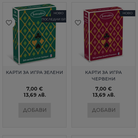
НОВО
НОВО
ПОСЛЕДНИ БР.
favorite_border
favorite_border
favorite_border
favorite_border
favorite_border
favorite_border
favorite_border
favorite_border
favorite_border
favorite_border
favorite_border
favorite_border
favorite_border
favorite_border
БЪРЗ ПРЕГЛЕД
БЪРЗ ПРЕГЛЕД
КАРТИ ЗА ИГРА ЗЕЛЕНИ
КАРТИ ЗА ИГРА
ЧЕРВЕНИ
7,00 €
7,00 €
13,69 лв.
13,69 лв.
ДОБАВИ
ДОБАВИ