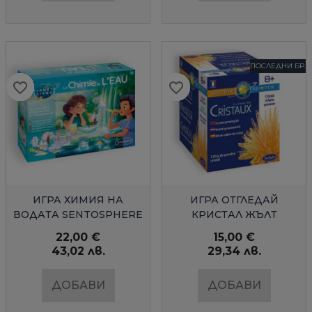
ПОСЛЕДНИ БР.
favorite_border
favorite_border
favorite_border
favorite_border
favorite_border
favorite_border
БЪРЗ ПРЕГЛЕД
БЪРЗ ПРЕГЛЕД
ИГРА ХИМИЯ НА
ИГРА ОТГЛЕДАЙ
ВОДАТА SENTOSPHERE
КРИСТАЛ ЖЪЛТ
SENTOSPHERE
22,00 €
15,00 €
43,02 лв.
29,34 лв.
ДОБАВИ
ДОБАВИ