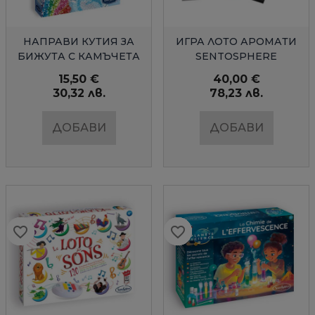
БЪРЗ ПРЕГЛЕД
БЪРЗ ПРЕГЛЕД
НАПРАВИ КУТИЯ ЗА
ИГРА ЛОТО АРОМАТИ
БИЖУТА С КАМЪЧЕТА
SENTOSPHERE
ДЕЛФИНЧЕТА
15,50 €
40,00 €
30,32 лв.
78,23 лв.
ДОБАВИ
ДОБАВИ
favorite_border
favorite_border
favorite_border
favorite_border
favorite_border
favorite_border
favorite_border
favorite_border
favorite_border
favorite_border