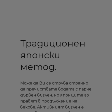
Традиционен
японски
метод.
Може да Ви се струва странно
да пречиствате водата с парче
дървен въглен, но японците го
правят в продължение на
векове. Активният въглен е