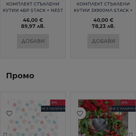
БЪРЗ ПРЕГЛЕД
БЪРЗ ПРЕГЛЕД
КОМПЛЕКТ СТЪКЛЕНИ
КОМПЛЕКТ СТЪКЛЕНИ
КУТИИ 4БР STACK + NEST
КУТИИ 3Х900МЛ STACK +
BLACK+BLUM
NEST BLACK+BLUM
46,00 €
40,00 €
89,97 лв.
78,23 лв.
ДОБАВИ
ДОБАВИ
Промо
-30%
-30%
НЕ Е НАЛИЧЕН
НЕ Е НАЛИЧЕН
favorite_border
favorite_border