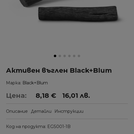
Активен въглен Black+Blum
Марка
Black+Blum
Цена:
8,18 €
16,01 лв.
Описание
Детайли
Инструкции
Код на продукта
EGS001-1B