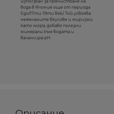
използван за пречистване на
вода в Япония още от периода
Едо/17ти-19ти век/. Той усвоява
нежеланите вкусове и миризми
като хлора, добавя полезни
минерали към водата и
балансира pH.
Описание