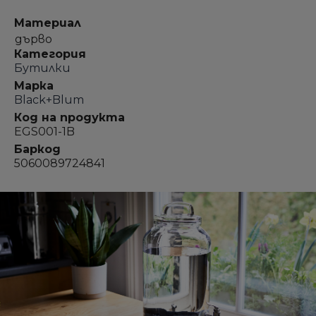
Материал
дърво
Категория
Бутилки
Марка
Black+Blum
Код на продукта
EGS001-1B
Баркод
5060089724841