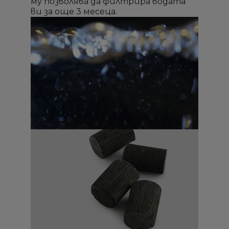
му позволява да филтрира водата
ви за още 3 месеца.