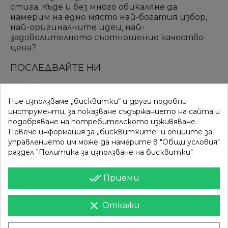
стига. Къде и без много обикаляне да
намерим на едно място най-богатия избор,
най-оригиналните идеи, най-
задоволителното съотношение качество-
цена?
ПОСЛЕДВАЙТЕ НИ
Ние използваме „бисквитки“ и други подобни
ВРЪЗКИ
КАТЕГОРИИ
инструменти, за показване съдържанието на сайта и
подобряване на потребителското изживяване.
Вход
Разпродажба
Повече информация за „бисквитките“ и опциите за
управлението им може да намерите в "Общи условия"
Моят профил
Нови продукти
раздел "Политика за използване на бисквитки".
Фирми
Най-продавани
done_all
Приеми
ИНФОРМАЦИЯ
clear
Откажи
Доставка
Контакти