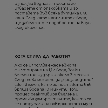
×
×
за да добавите продукта в списъка с желание
за да добавите продукта в списъка с желание
използва веднага - просто го
желани продукти
желани продукти
продукти
продукти
извадете от опаковката и го
поставете във всяка бутилка или
add_circle_outline
add_circle_outline
Създай нов списък
Създай нов списък
кана. След като напълните с вода,
ще забележите подобрение на вкуса
Отмени
Отмени
Sign in
Sign in
Отмени
Отмени
Създай списък
Създай списък
след около час.
КОГА СПИРА ДА РАБОТИ?
Ако се използва ежедневно за
филтриране на 1,1 л вода, всеки
въглен ще издържи около 3 месеца.
След това можете да „презаредите“
своя въглен, като го поставите във
вряща вода за 10 минути. Този
процес реактивира въглена и
премахва замърсителите, които са
се натрупали на повърхността му и