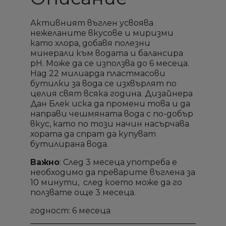
Активният въглен усвоява
нежеланите вкусове и миризми
като хлора, добавя полезни
минерали към водата и балансира
pH. Може да се използва до 6 месеца.
Над 22 милиарда пластмасови
бутилки за вода се изхвърлят по
целия свят всяка година. Дизайнера
Дан Блек иска да промени това и да
направи чешмяната вода с по-добър
вкус, като по този начин насърчава
хората да спрат да купуват
бутилирана вода.
Важно
: След 3 месеца употреба е
необходимо да преварите въглена за
10 минути, след което може да го
ползвате още 3 месеца.
годност: 6 месеца