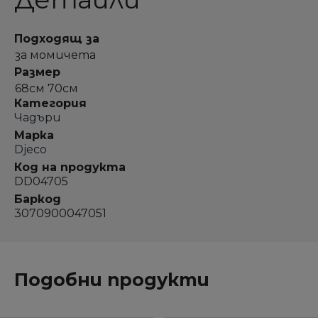
Подходящ за
за момичета
Размер
68см 70см
Категория
Чадъри
Марка
Djeco
Код на продукта
DD04705
Баркод
3070900047051
Подобни продукти