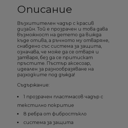
Описание
Възхитителен чадър с красив
дизайн. Той е прозрачен и това дава
възможност на детето да вижда
къде отива, а ръчното му отваряне,
снабдено със система за защита,
означава, че може да се отваря и
затваря, без да се притискат
пръстите. Пъстър аксесоар,
идеален за разнообразяване на
разходките под дъжда!
Съдържание:
1 прозрачен пластмасов чадър с
текстилно покритие
8 ребра от фибростъкло
система за защита