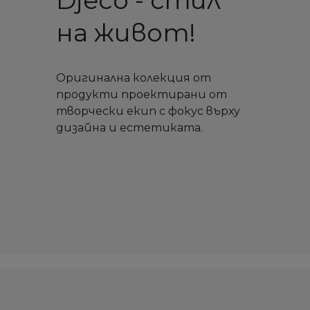
Djeco - стил
на живот!
Оригинална колекция от
продукти проектирани от
творчески екип с фокус върху
дизайна и естетиката.