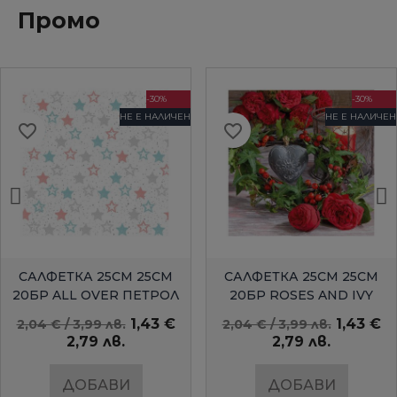
Промо
-30%
-30%
НЕ Е НАЛИЧЕН
НЕ Е НАЛИЧЕН
favorite_border
favorite_border
БЪРЗ ПРЕГЛЕД
БЪРЗ ПРЕГЛЕД
САЛФЕТКА 25СМ 25СМ
САЛФЕТКА 25СМ 25СМ
20БР ALL OVER ПЕТРОЛ
20БР ROSES AND IVY
AMBIENTE
1,43 €
1,43 €
2,04 € / 3,99 лв.
2,04 € / 3,99 лв.
2,79 лв.
2,79 лв.
ДОБАВИ
ДОБАВИ