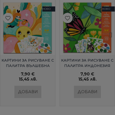
НОВО
НОВО
favorite_border
favorite_border
БЪРЗ ПРЕГЛЕД
БЪРЗ ПРЕГЛЕД
КАРТИНИ ЗА РИСУВАНЕ С
КАРТИНИ ЗА РИСУВАНЕ С
ПАЛИТРА ВЪЛШЕБНА
ПАЛИТРА ИНДОНЕЗИЯ
ГРАДИНАDJECO
DJECO
7,90 €
7,90 €
15,45 лв.
15,45 лв.
ДОБАВИ
ДОБАВИ