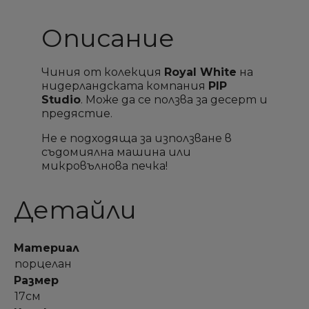
Описание
Чиния от колекция
Royal White
на
нидерландската компания
PIP
Studio
. Може да се ползва за десерт и
предястие.
Не е подходяща за използване в
съдомиялна машина или
микровълнова печка!
Детайли
×
×
×
×
Материал
Създай списък
Създай списък
Sign in
Sign in
порцелан
Размер
Необходимо е да влезете с във Вашия профил
Необходимо е да влезете с във Вашия профил
Добави към списък с
Добави към списък с
×
×
17см
Име на списък
Име на списък
за да добавите продукта в списъка с желание
за да добавите продукта в списъка с желание