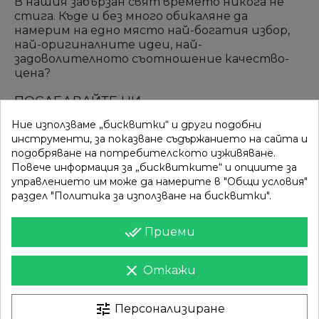
В нашия забързан свят времето никога не
стига. Къде и без много обикаляне да
намерим на едно място най-богатия избор,
най-оригиналните идеи, най-
задоволителното съотношение качество-
цена?
ПОСЛЕДВАЙТЕ НИ
Ние използваме „бисквитки“ и други подобни
инструменти, за показване съдържанието на сайта и
подобряване на потребителското изживяване.
ВРЪЗКИ
КАТЕГОРИИ
Повече информация за „бисквитките“ и опциите за
управлението им може да намерите в "Общи условия"
Вход
Разпродажба
раздел "Политика за използване на бисквитки".
Моят профил
Нови продукти
done_all
Приеми
Фирми
Най-продавани
clear
Откажи
ИНФОРМАЦИЯ
Доставка
Контакти
tune
Персонализиране