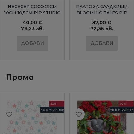
БЪРЗ ПРЕГЛЕД
БЪРЗ ПРЕГЛЕД
НЕСЕСЕР COCO 21СМ
ПЛАТО ЗА СЛАДКИШИ
10СМ 10,5СМ PIP STUDIO
BLOOMING TALES PIP
STUDIO
40,00 €
37,00 €
78,23 лв.
72,36 лв.
ДОБАВИ
ДОБАВИ
Промо
-30%
-30%
НЕ Е НАЛИЧЕН
НЕ Е НАЛИЧЕН
favorite_border
favorite_border