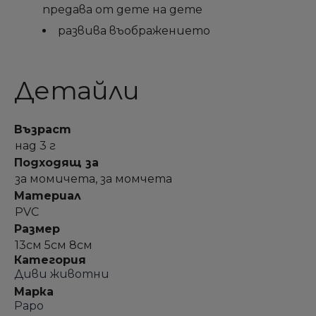
предава от дете на дете
развива въображението
Детайли
Възраст
над 3 г
Подходящ за
за момичета, за момчета
Материал
PVC
Размер
13см 5см 8см
Категория
Диви животни
Марка
Papo