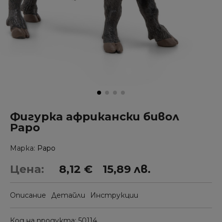
Фигурка африкански бивол
Papo
Марка
Papo
Цена:
8,12 €
15,89 лв.
Описание
Детайли
Инструкции
Код на продукта
50114