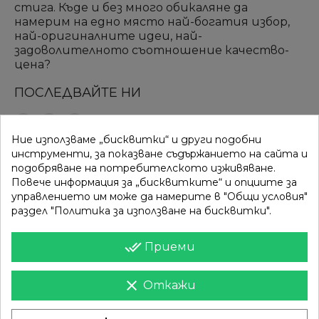
стига. Къде и без много обикаляне да
намерим на едно място най-богатия избор,
най-оригиналните идеи, най-
задоволителното съотношение качество-
цена?
ПОСЛЕДВАЙТЕ НИ
Ние използваме „бисквитки“ и други подобни
ВРЪЗКИ
КАТЕГОРИИ
инструменти, за показване съдържанието на сайта и
подобряване на потребителското изживяване.
Вход
Разпродажба
Повече информация за „бисквитките“ и опциите за
управлението им може да намерите в "Общи условия"
Моят профил
Нови продукти
раздел "Политика за използване на бисквитки".
Фирми
Най-продавани
done_all
Приеми
ИНФОРМАЦИЯ
clear
Откажи
Доставка
Контакти