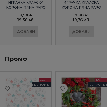
БЪРЗ ПРЕГЛЕД
БЪРЗ ПРЕГЛЕД
ИГРАЧКА КРАЛСКА
ИГРАЧКА КРАЛСКА
КОРОНА ПЯНА PAPO
КОРОНА ПЯНА PAPO
9,90 €
9,90 €
19,36 лв.
19,36 лв.
ДОБАВИ
ДОБАВИ
Промо
-30%
-30%
НЕ Е НАЛИЧЕН
НЕ Е НАЛИЧЕН
favorite_border
favorite_border