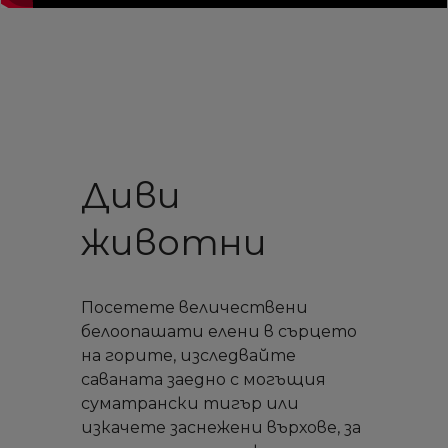
Диви
животни
Посетете величествени
белоопашати елени в сърцето
на горите, изследвайте
саваната заедно с могъщия
суматрански тигър или
изкачете заснежени върхове, за