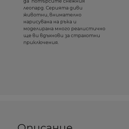
да потърсите снежния
леопард. Серията диви
животни, внимателно
нарисувана на ръка и
моделирана много реалистично
ще ви вдъхнови за страхотни
приключения.
Описание