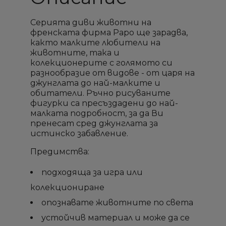
Серията диви животни на
френската фирма Papo ще зарадва,
както малките любители на
животните, така и
колекционерите с голямото си
×
×
×
×
разнообразие от видове - от царя на
Създай списък
Създай списък
Sign in
Sign in
джунглата до най-малките и
обитатели. Ръчно рисуваните
фигурки са пресъздадени до най-
Необходимо е да влезете с във Вашия профил
Необходимо е да влезете с във Вашия профил
Добави към списък с
Добави към списък с
×
×
Име на списък
Име на списък
малката подробност, за да Ви
за да добавите продукта в списъка с желание
за да добавите продукта в списъка с желание
желани продукти
желани продукти
пренесат сред джунглата за
продукти
продукти
истинско забавление.
add_circle_outline
add_circle_outline
Създай нов списък
Създай нов списък
Предимства:
Отмени
Отмени
Sign in
Sign in
Отмени
Отмени
Създай списък
Създай списък
подходяща за игра или
колекциониране
опознавате животните по света
устойчив материал и може да се