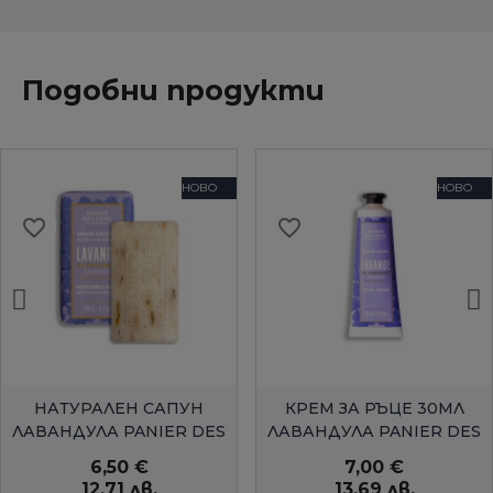
Подобни продукти
НОВО
НОВО
favorite_border
favorite_border
БЪРЗ ПРЕГЛЕД
БЪРЗ ПРЕГЛЕД
НАТУРАЛЕН САПУН
КРЕМ ЗА РЪЦЕ 30МЛ
ЛАВАНДУЛА PANIER DES
ЛАВАНДУЛА PANIER DES
SENS
SENS
6,50 €
7,00 €
12,71 лв.
13,69 лв.