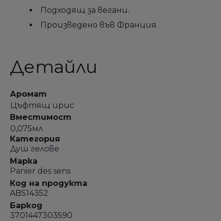
Подходящ за вегани.
Произведено във Франция.
Детайли
Аромат
Цъфтящ ирис
Вместимост
0,075мл
Категория
Душ гелове
Марка
Panier des sens
Код на продукта
ABS14352
Баркод
3701447303590