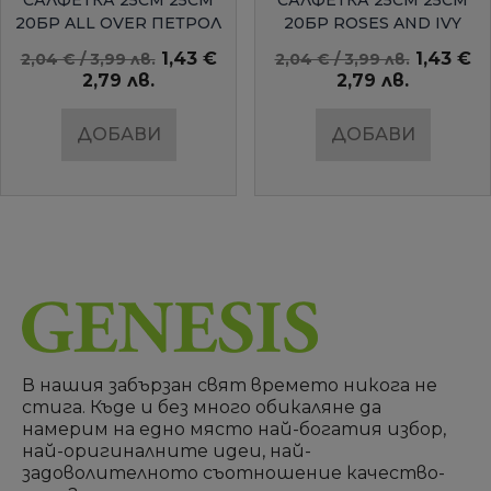
САЛФЕТКА 25СМ 25СМ
САЛФЕТКА 25СМ 25СМ
20БР ALL OVER ПЕТРОЛ
20БР ROSES AND IVY
AMBIENTE
1,43 €
1,43 €
2,04 € / 3,99 лв.
2,04 € / 3,99 лв.
2,79 лв.
2,79 лв.
ДОБАВИ
ДОБАВИ
В нашия забързан свят времето никога не
стига. Къде и без много обикаляне да
намерим на едно място най-богатия избор,
най-оригиналните идеи, най-
задоволителното съотношение качество-