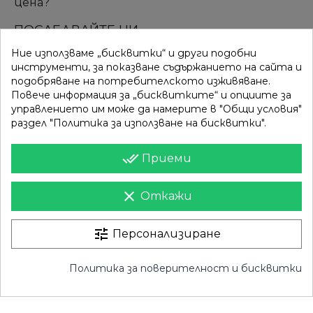
цена?
ПОСЛЕДВАЙТЕ НИ
Ние използваме „бисквитки“ и други подобни
инструменти, за показване съдържанието на сайта и
подобряване на потребителското изживяване.
ВРЪЗКИ
КАТЕГОРИИ
Повече информация за „бисквитките“ и опциите за
управлението им може да намерите в "Общи условия"
Вход
Разпродажба
раздел "Политика за използване на бисквитки".
Моят профил
Нови продукти
done_all
Приеми
Фирми
Най-продавани
clear
Откажи
ИНФОРМАЦИЯ
Доставка
tune
Контакти
Персонализиране
Поверителност
Карта на сайта
Политика за поверителност и бисквитки
Общи условия
Магазини
Право на отказ