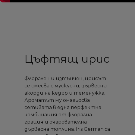
Цъфтящ ирис
Флорален и изтънчен, ирисът
се смесва с мускусни, дървесни
акорди на кедър и теменужка.
Ароматът му омагьосва
сетивата в една перфектна
комбинация от флорална
грация и очарователна
дървесна топлина. Iris Germanica