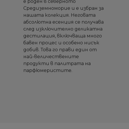
е роден в северното
Средиземноморие и е избран за
нашата колекция. Неговата
абсолютна есенция се получава
след изключително деликатна
дестилация, включваща много
бавен процес и особено нисък
добив. Това го прави един от
най-величествените
продукти в палитрата на
парфюмеристите.