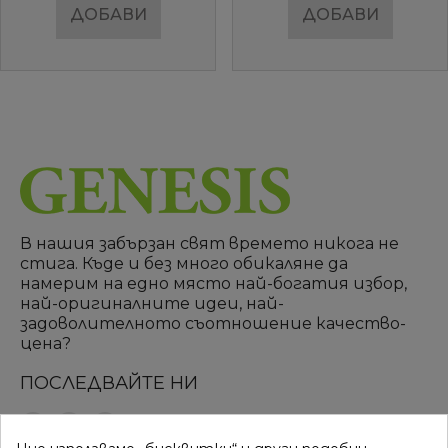
ДОБАВИ
ДОБАВИ
В нашия забързан свят времето никога не
стига. Къде и без много обикаляне да
намерим на едно място най-богатия избор,
най-оригиналните идеи, най-
задоволителното съотношение качество-
цена?
ПОСЛЕДВАЙТЕ НИ