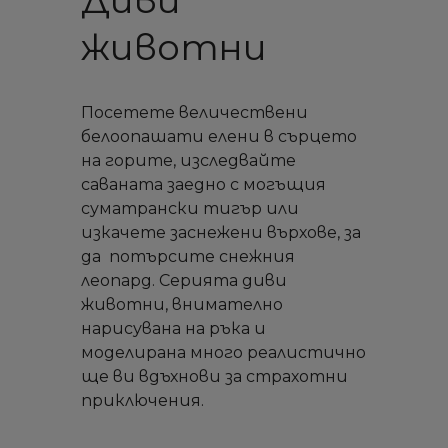
Диви
животни
Посетете величествени
белоопашати елени в сърцето
на горите, изследвайте
саваната заедно с могъщия
суматрански тигър или
изкачете заснежени върхове, за
да потърсите снежния
леопард. Серията диви
животни, внимателно
нарисувана на ръка и
моделирана много реалистично
ще ви вдъхнови за страхотни
приключения.