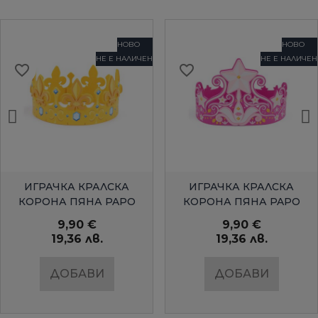
НОВО
НОВО
НЕ Е НАЛИЧЕН
НЕ Е НАЛИЧЕН
favorite_border
favorite_border
БЪРЗ ПРЕГЛЕД
БЪРЗ ПРЕГЛЕД
ИГРАЧКА КРАЛСКА
ИГРАЧКА КРАЛСКА
КОРОНА ПЯНА PAPO
КОРОНА ПЯНА PAPO
9,90 €
9,90 €
19,36 лв.
19,36 лв.
ДОБАВИ
ДОБАВИ