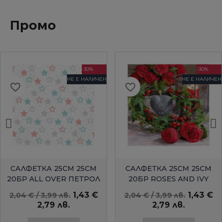
Промо
-30%
-30%
НЕ Е НАЛИЧЕН
НЕ Е НАЛИЧЕН
favorite_border
favorite_border
БЪРЗ ПРЕГЛЕД
БЪРЗ ПРЕГЛЕД
САЛФЕТКА 25СМ 25СМ
САЛФЕТКА 25СМ 25СМ
20БР ALL OVER ПЕТРОЛ
20БР ROSES AND IVY
AMBIENTE
1,43 €
1,43 €
2,04 € / 3,99 лв.
2,04 € / 3,99 лв.
2,79 лв.
2,79 лв.