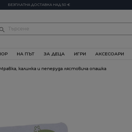
БЕЗПЛАТНА ДОСТАВКА НАД 50 €
earch
ИОР
НА ПЪТ
ЗА ДЕЦА
ИГРИ
АКСЕСОАРИ
Мравка, калинка и пеперуда лястовича опашка