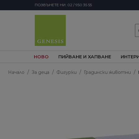
ПОЗВЪНЕТЕ НИ: 02 / 950 35 55
s
НОВО
ПИЙВАНЕ И ХАПВАНЕ
ИНТЕР
Начало
За деца
Фигурки
Градински животни