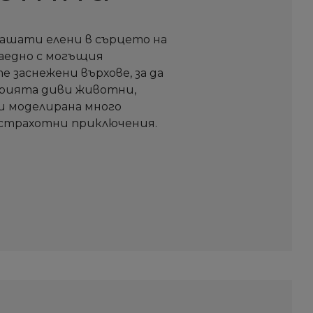
ашати елени в сърцето на
заедно с могъщия
 заснежени върхове, за да
ерията диви животни,
и моделирана много
 страхотни приключения.