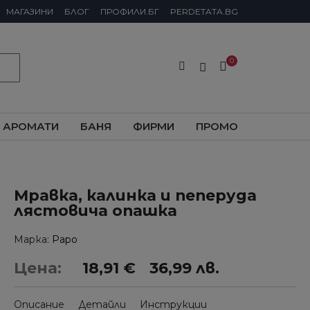
МАГАЗИНИ
БЛОГ
ПРОФИЛИ.БГ
PERDETATA.BG
АРОМАТИ
БАНЯ
ФИРМИ
ПРОМО
Мравка, калинка и пеперуда
лястовича опашка
Марка
Papo
Цена:
18,91 €
36,99 лв.
Описание
Детайли
Инструкции