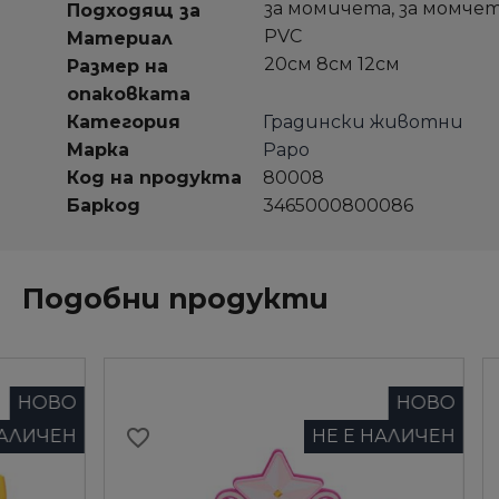
за момичета, за момче
Подходящ за
PVC
Материал
20см 8см 12см
Размер на
опаковката
Категория
Градински животни
Марка
Papo
Код на продукта
80008
Баркод
3465000800086
Подобни продукти
НОВО
favorite_border
favorite_border
НЕ Е НАЛИЧЕН