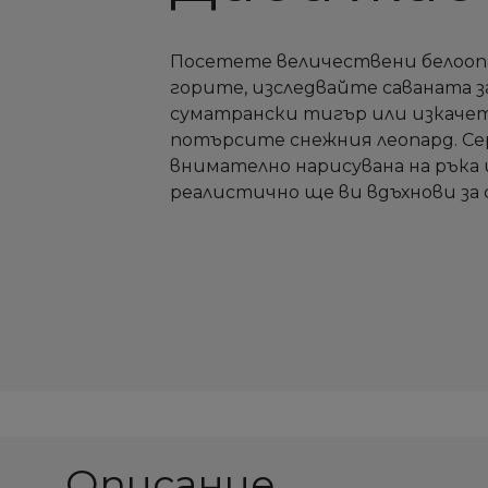
Посетете величествени белооп
горите, изследвайте саваната 
суматрански тигър или изкачете
потърсите снежния леопард. С
внимателно нарисувана на ръка 
реалистично ще ви вдъхнови за
Описание