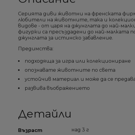
Серията диви животни на френската фирм
любители на животните, така и колекцион
видове - от царя на джунглата до най-мал
фигурки са пресъздадени до най-малката п
джунглата за истинско забавление.
Предимства:
подходяща за игра или колекциониране
опознавате животните по света
С
С
S
S
устойчив материал и може да се предав
развива въображението
Д
Д
Не
Не
Им
Им
пр
пр
п
п
Детайли
add_circle_outline
add_circle_outline
над 3 г
Възраст