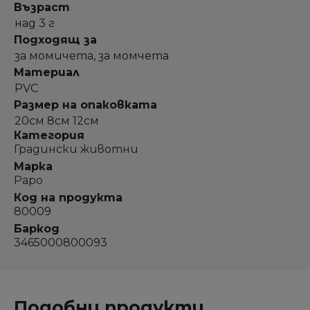
Възраст
над 3 г
Подходящ за
за момичета, за момчета
Материал
PVC
Размер на опаковката
20см 8см 12см
Категория
Градински животни
Марка
Papo
Код на продукта
80009
Баркод
3465000800093
Подобни продукти