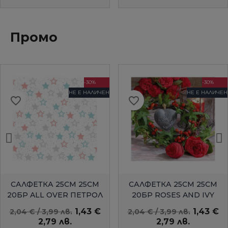
Промо
-30%
-30%
НЕ Е НАЛИЧЕН
НЕ Е НАЛИЧЕН
favorite_border
favorite_border
БЪРЗ ПРЕГЛЕД
БЪРЗ ПРЕГЛЕД
САЛФЕТКА 25СМ 25СМ
САЛФЕТКА 25СМ 25СМ
20БР ALL OVER ПЕТРОЛ
20БР ROSES AND IVY
AMBIENTE
1,43 €
1,43 €
2,04 € / 3,99 лв.
2,04 € / 3,99 лв.
2,79 лв.
2,79 лв.