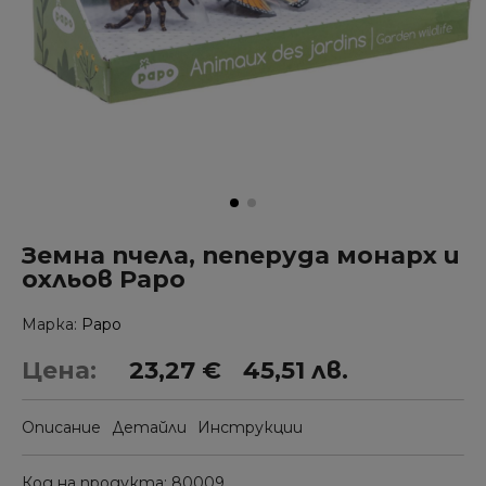
Земна пчела, пеперуда монарх и
охльов Papo
Марка
Papo
Цена:
23,27 €
45,51 лв.
Описание
Детайли
Инструкции
Код на продукта
80009