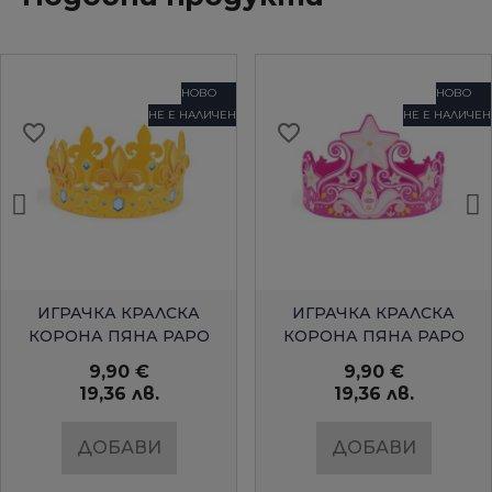
НОВО
НОВО
НЕ Е НАЛИЧЕН
НЕ Е НАЛИЧЕН
favorite_border
favorite_border
БЪРЗ ПРЕГЛЕД
БЪРЗ ПРЕГЛЕД
ИГРАЧКА КРАЛСКА
ИГРАЧКА КРАЛСКА
КОРОНА ПЯНА PAPO
КОРОНА ПЯНА PAPO
9,90 €
9,90 €
19,36 лв.
19,36 лв.
ДОБАВИ
ДОБАВИ