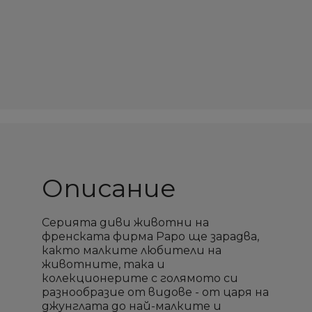
Описание
Серията диви животни на
френската фирма Papo ще зарадва,
както малките любители на
животните, така и
колекционерите с голямото си
разнообразие от видове - от царя на
джунглата до най-малките и