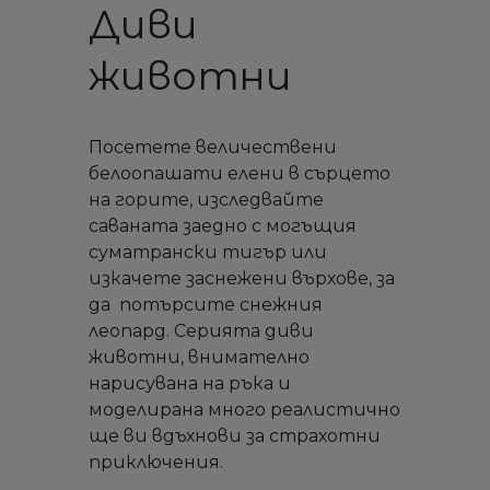
Диви
животни
Посетете величествени
белоопашати елени в сърцето
на горите, изследвайте
саваната заедно с могъщия
суматрански тигър или
изкачете заснежени върхове, за
да потърсите снежния
леопард. Серията диви
животни, внимателно
нарисувана на ръка и
моделирана много реалистично
ще ви вдъхнови за страхотни
приключения.