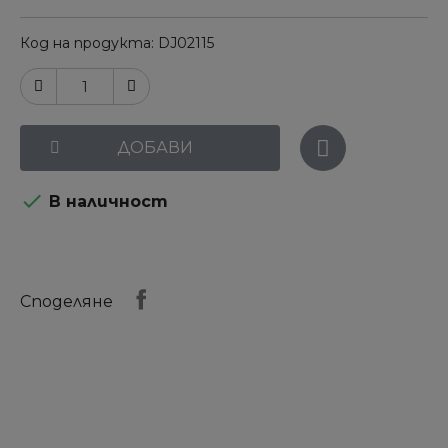
Код на продукта
DJ02115
ДОБАВИ

В наличност
Споделяне