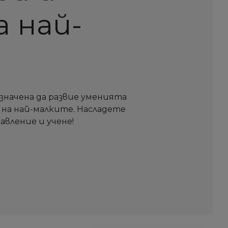
а най-
!
значена да развие уменията
 на най-малките. Насладете
авление и учене!