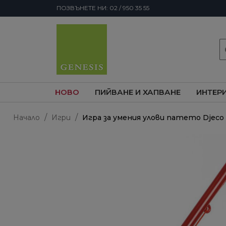
ПОЗВЪНЕТЕ НИ: 02 / 950 35 55
s
НОВО
ПИЙВАНЕ И ХАПВАНЕ
ИНТЕР
Начало
Игри
Игра за умения улови патето Djeco