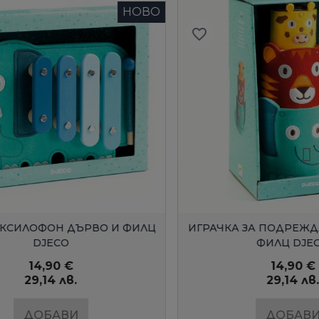
НОВО
НОВО
favorite_border
Д
БЪРЗ ПРЕГЛЕД
РВО И ФИЛЦ
ИГРАЧКА ЗА ПОДРЕЖДАНЕ ДЪРВО И
ФИЛЦ DJECO
14,90 €
29,14 лв.
ДОБАВИ