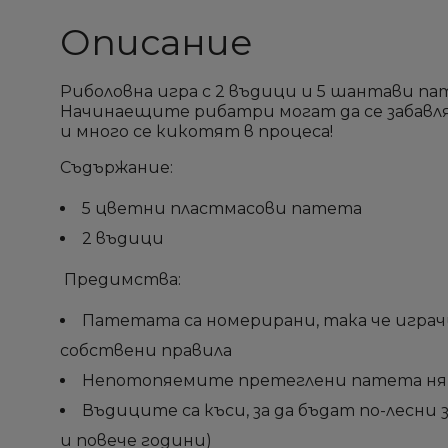
Описание
add_circle_outline
add_circle_outline
Риболовна игра с 2 въдици и 5 шантави па
Начинаещите рибатри могат да се забавл
и много се кикотят в процеса!
Съдържание:
5 цветни пластмасови патета
2 въдици
Предимства:
Патетата са номерирани, така че игра
собствени правила
Непотопяемите претеглени патета няма
Въдиците са къси, за да бъдат по-лесни 
и повече години)