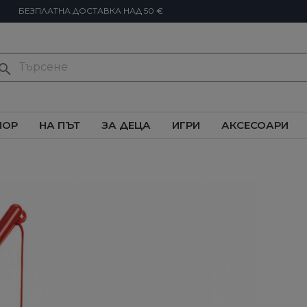
БЕЗПЛАТНА ДОСТАВКА НАД 50 €
earch
ИОР
НА ПЪТ
ЗА ДЕЦА
ИГРИ
АКСЕСОАРИ