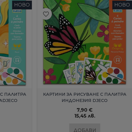
НОВО
favorite_border
favorite_border
БЪРЗ ПРЕГЛЕД
КАРТИНИ ЗА РИСУВАНЕ С ПАЛИТРА
ОРИГАМИ
ИНДОНЕЗИЯ DJECO
7,90 €
15,45 лв.
ДОБАВИ