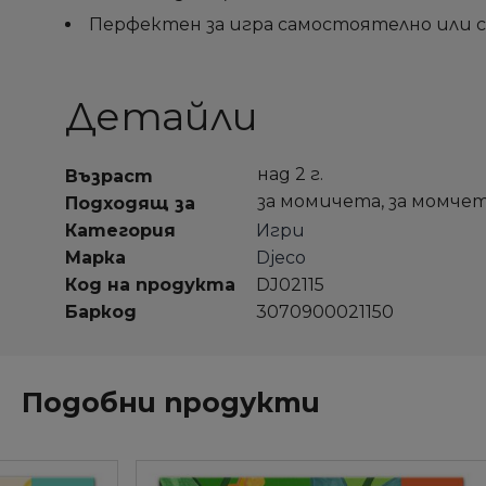
Перфектен за игра самостоятелно или с 
Детайли
над 2 г.
Възраст
за момичета, за момче
Подходящ за
Категория
Игри
Марка
Djeco
Код на продукта
DJ02115
Баркод
3070900021150
Подобни продукти