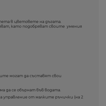
Създай нов списък
Създай нов списък
Отмени
Отмени
Sign i
Sign i
Отмени
Отмени
Създай списъ
Създай списъ
тета в цветовете на дъгата.
яват, като подобряват своите умения
чите могат да съставят свои
 да се обърнат във водата.
за управление от малките ръчички (на 2