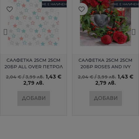
НЕ Е НАЛИЧЕН
НЕ Е НАЛИЧЕН
favorite_border
favorite_border
БЪРЗ ПРЕГЛЕД
БЪРЗ ПРЕГЛЕД
САЛФЕТКА 25СМ 25СМ
САЛФЕТКА 25СМ 25СМ
20БР ALL OVER ПЕТРОЛ
20БР ROSES AND IVY
AMBIENTE
1,43 €
1,43 €
2,04 € / 3,99 лв.
2,04 € / 3,99 лв.
2,79 лв.
2,79 лв.
ДОБАВИ
ДОБАВИ