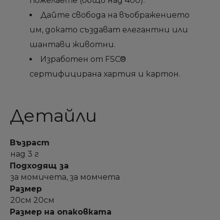
пожелаете (общо над 400).
Дайте свобода на въображението
им, докато създават елегантни или
шантави животни.
Изработен от FSC®
сертифицирана хартия и картон.
Детайли
Възраст
над 3 г
Подходящ за
за момичета, за момчета
Размер
20см 20см
Размер на опаковката