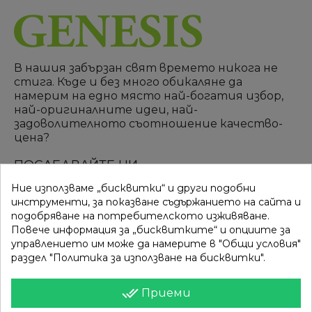
В нашия забързан свят времето никога не
стига. Къде и без много обикаляне да
намерим на едно място най-богатия избор,
най-оригиналните идеи, най-
задоволителното съотношение качество-
цена?
ПОСЛЕДВАЙТЕ НИ
Ние използваме „бисквитки“ и други подобни
инструменти, за показване съдържанието на сайта и
подобряване на потребителското изживяване.
ВРЪЗКИ
КАТЕГОРИИ
Повече информация за „бисквитките“ и опциите за
управлението им може да намерите в "Общи условия"
Вход
Разпродажба
раздел "Политика за използване на бисквитки".
Моят профил
Нови продукти
done_all
Приеми
Фирми
Най-продавани