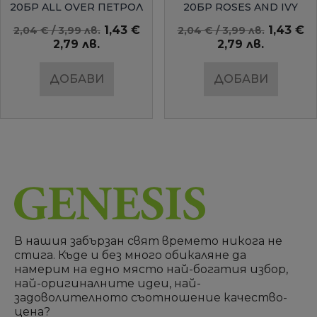
20БР ALL OVER ПЕТРОЛ
20БР ROSES AND IVY
AMBIENTE
1,43 €
1,43 €
2,04 € / 3,99 лв.
2,04 € / 3,99 лв.
2,79 лв.
2,79 лв.
ДОБАВИ
ДОБАВИ
В нашия забързан свят времето никога не
стига. Къде и без много обикаляне да
намерим на едно място най-богатия избор,
най-оригиналните идеи, най-
задоволителното съотношение качество-
цена?