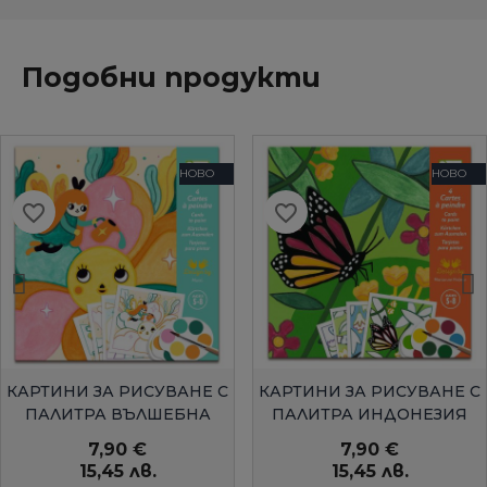
Подобни продукти
НОВО
НОВО
favorite_border
favorite_border
БЪРЗ ПРЕГЛЕД
БЪРЗ ПРЕГЛЕД
КАРТИНИ ЗА РИСУВАНЕ С
КАРТИНИ ЗА РИСУВАНЕ С
ПАЛИТРА ВЪЛШЕБНА
ПАЛИТРА ИНДОНЕЗИЯ
ГРАДИНАDJECO
DJECO
7,90 €
7,90 €
15,45 лв.
15,45 лв.