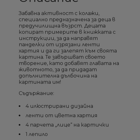
Забавна активност с колажи,
специално предназначена за деца в
предучилищна възрст. Децата
копират примерите в книжката с
инструкции, за да направят
панделки от изрязани ленти
хартия и да ги залепят към своята
картина. Те завършват своето
творение, като добавят главата на
животното, за да придадат
допълнителна дълбочина на
картината им!
Съдържание:
×
×
×
×
Създай списък
Създай списък
Sign in
Sign in
4 илюстрирани дизайна
ленти от цветна хартия
Необходимо е да влезете с във Вашия профил
Необходимо е да влезете с във Вашия профил
Добави към списък с
Добави към списък с
×
×
Име на списък
Име на списък
4 парчета „лице“ на картички
за да добавите продукта в списъка с желание
за да добавите продукта в списъка с желание
желани продукти
желани продукти
продукти
продукти
1 лепило