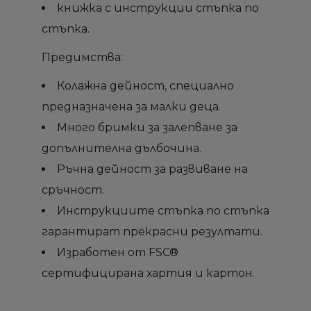
книжка с инструкции стъпка по
add_circle_outline
add_circle_outline
Създай нов списък
Създай нов списък
стъпка.
Отмени
Отмени
Sign in
Sign in
Отмени
Отмени
Създай списък
Създай списък
Предимства:
Колажна дейност, специално
предназначена за малки деца.
Много бримки за залепване за
допълнителна дълбочина.
Ръчна дейност за развиване на
сръчност.
Инструкциите стъпка по стъпка
гарантират прекрасни резултати.
Изработен от FSC®
сертифицирана хартия и картон.