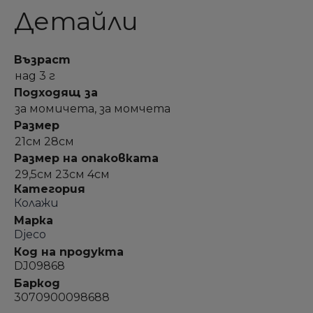
Детайли
Възраст
над 3 г
Подходящ за
за момичета, за момчета
Размер
21см 28см
Размер на опаковката
29,5см 23см 4см
Категория
Колажи
Марка
Djeco
Код на продукта
DJ09868
Баркод
3070900098688