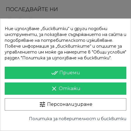
ПОСЛЕДВАЙТЕ НИ
Ние използваме „бисквитки“ и други подобни
ВРЪЗКИ
КАТЕГОРИИ
инструменти, за показване съдържанието на сайта и
подобряване на потребителското изживяване.
Вход
Разпродажба
Повече информация за „бисквитките“ и опциите за
управлението им може да намерите в "Общи условия"
Моят профил
Нови продукти
раздел "Политика за използване на бисквитки".
Фирми
Най-продавани
done_all
Приеми
ИНФОРМАЦИЯ
clear
Откажи
Доставка
Контакти
Поверителност
Карта на сайта
tune
Персонализиране
Общи условия
Магазини
Политика за поверителност и бисквитки
Право на отказ