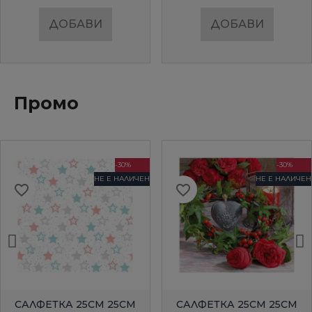
ДОБАВИ
ДОБАВИ
Промо
-30%
-30%
НЕ Е НАЛИЧЕН
НЕ Е НАЛИЧЕН
favorite_border
favorite_border
БЪРЗ ПРЕГЛЕД
БЪРЗ ПРЕГЛЕД
САЛФЕТКА 25СМ 25СМ
САЛФЕТКА 25СМ 25СМ