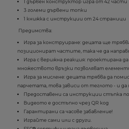
1 дървен конструктор игра от 42 части
3 големи дървени топки
1 книжка с инструкции от 24 страници
Предимства:
Игра за конструиране: децата ще трябва 
позиционират частите, така че да напра
Игра с верижна реакция: проектирана да
множеството връзки позволяват елемент
Игра за мислене: децата трябва да поми
парчетата, това зависи от теглото - и д
Предоставени са инструкции стъпка по 
Видеото е достъпно чрез QR код
Гарантирани са часове забавление!
Играйте сами или с други.
FSC® сертифицирана дървесина