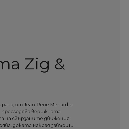
а Zig &
рана, от Jean-Rene Menard и
се проследява верижната
а на свързаните движения:
орява, докато накрая завърши