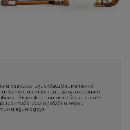
ижни реакции, изискващ внимателно
нижката с инструкции, за да изградят
твени - възможностите са безкрайни!В
а, шантава кола и забавни герои.
тими един с друг.