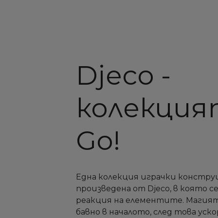
Djeco -
колекцият
Go!
Една колекция играчки конструи
произведена от Djeco, в която 
реакция на елементите. Магият
бавно в началото, след това уск