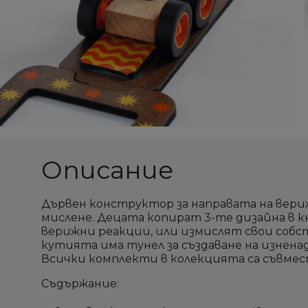
Описание
Дървен конструктор за направата на вер
мислене. Децата копират 3-те дизайна в к
верижни реакции, или измислят свои собс
кутията има тунел за създаване на изненад
Всички комплекти в колекцията са съвмес
Съдържание: