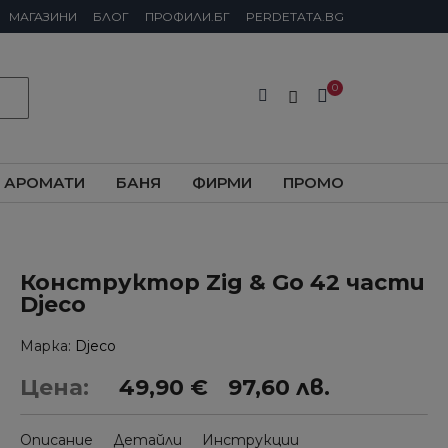
МАГАЗИНИ
БЛОГ
ПРОФИЛИ.БГ
PERDETATA.BG
АРОМАТИ
БАНЯ
ФИРМИ
ПРОМО
Конструктор Zig & Go 42 части
Djeco
Марка
Djeco
Цена:
49,90 €
97,60 лв.
Описание
Детайли
Инструкции