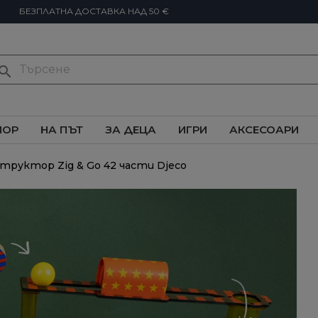
БЕЗПЛАТНА ДОСТАВКА НАД 50 €
earch
ИОР
НА ПЪТ
ЗА ДЕЦА
ИГРИ
АКСЕСОАРИ
труктор Zig & Go 42 части Djeco