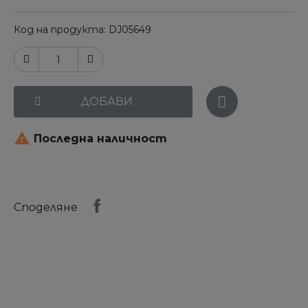
Код на продукта
DJ05649
ДОБАВИ

Последна наличност
Споделяне