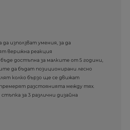
да използват умения, за да
вят верижна реакция
 бъде достъпна за малките от 5 години,
ите да бъдат позиционирани лесно
слят колко бързо ще се движат
а премерят разстоянията между тях.
стъпка за 3 различни дизайна