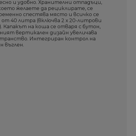
есно и удобно. Хранителни отпадъци,
 което желаете да рециклирате, се
ременно спестява място и всичко се
от 40 литра (включва 2 х 20-литрови
. Капакът на коша се отваря с бутон,
лният вертикален дизайн увеличава
транство. Интегриран контрол на
 въглен.