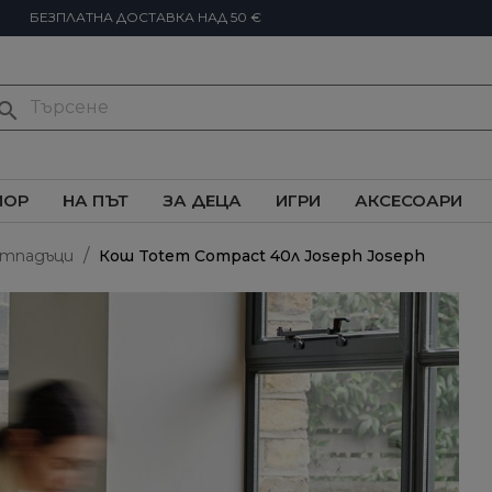
БЕЗПЛАТНА ДОСТАВКА НАД 50 €
earch
ИОР
НА ПЪТ
ЗА ДЕЦА
ИГРИ
АКСЕСОАРИ
отпадъци
Кош Totem Compact 40л Joseph Joseph