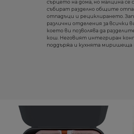
сърцето на дома, но малцина се 
събират разделно общите отпа
отпадъци и рециклирането. Зап
различни отделения за всички 
което ви позволява да разделит
кош. Неговият интегриран кон
поддържа и кухнята миришеща 
С
С
S
S
Д
Д
Не
Не
Им
Им
пр
пр
п
п