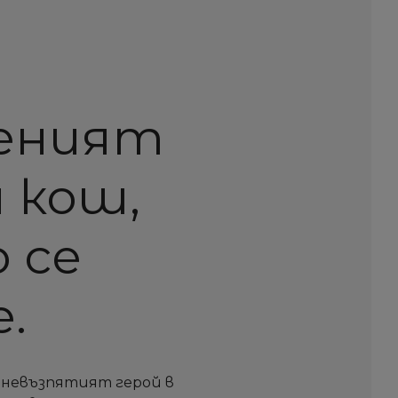
еният
 кош,
 се
.
 невъзпятият герой в