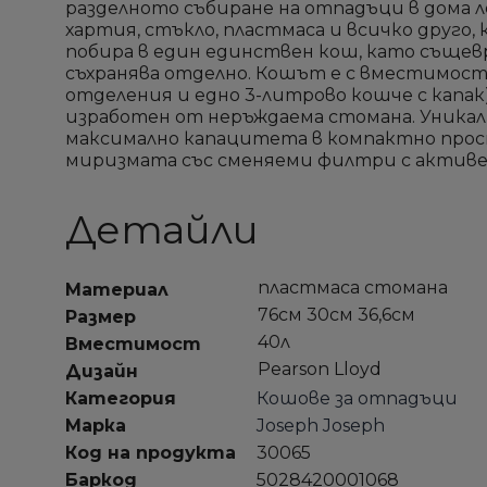
разделното събиране на отпадъци в дома л
хартия, стъкло, пластмаса и всичко друго,
побира в един единствен кош, като същев
съхранява отделно. Кошът е с вместимост 
отделения и едно 3-литрово кошче с капак)
изработен от неръждаема стомана. Уника
максимално капацитета в компактно прос
миризмата със сменяеми филтри с активен
Детайли
пластмаса стомана
Материал
76см 30см 36,6см
Размер
40л
Вместимост
Pearson Lloyd
Дизайн
Категория
Кошове за отпадъци
Марка
Joseph Joseph
Код на продукта
30065
Баркод
5028420001068