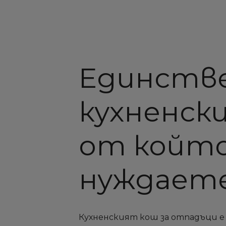
Единств
кухненски
от който
нуждаете
Кухненският кош за отпадъци е