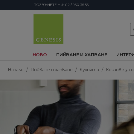
ПОЗВЪНЕТЕ НИ: 02 / 950 35 55
s
НОВО
ПИЙВАНЕ И ХАПВАНЕ
ИНТЕР
Начало
Пийване и хапване
Кухнята
Кошове за 