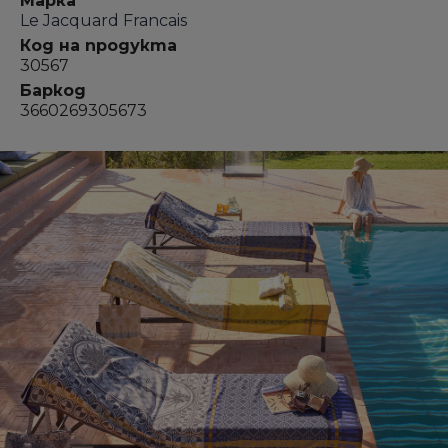
Марка
Le Jacquard Francais
Код на продукта
30567
Баркод
3660269305673