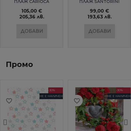
ПЛАЖ CARIOCA
ПЛАЖ SANTORINI
105,00 €
99,00 €
205,36 лв.
193,63 лв.
ДОБАВИ
ДОБАВИ
Промо
-30%
-30%
НЕ Е НАЛИЧЕН
НЕ Е НАЛИЧЕН
favorite_border
favorite_border