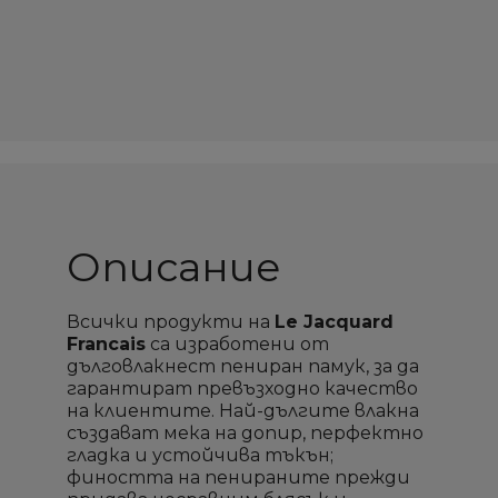
Описание
Всички продукти на
Le Jacquard
Francais
са изработени от
дълговлaкнeст пениран памук, за да
гарантират превъзходно качество
на клиентите. Най-дългите влакна
създават мека на допир, перфектно
гладка и устойчива тъкън;
фиността на пенираните прежди