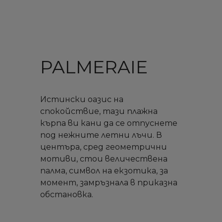
PALMERAIE
Истински оазис на
спокойствие, тази плажна
кърпа ви кани да се отпуснете
под нежните летни лъчи. В
центъра, сред геометрични
мотиви, стои величествена
палма, символ на екзотика, за
момент, замръзнала в приказна
обстановка.