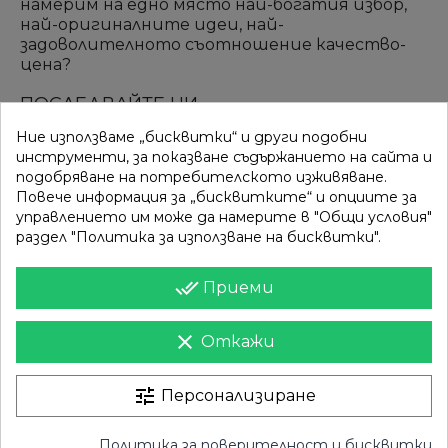
намерим на едно място най-богатия избор,
най-оригиналните идеи, най-
задоволителното съотношение качество-
цена?
ПОСЛЕДВАЙТЕ НИ
Ние използваме „бисквитки“ и други подобни
инструменти, за показване съдържанието на сайта и
подобряване на потребителското изживяване.
ВРЪЗКИ
КАТЕГОРИИ
Повече информация за „бисквитките“ и опциите за
управлението им може да намерите в "Общи условия"
Вход
Разпродажба
раздел "Политика за използване на бисквитки".
Моят профил
Нови продукти
done_all
Приеми
Фирми
Най-продавани
clear
Откажи
ИНФОРМАЦИЯ
Доставка
Контакти
tune
Персонализиране
Поверителност
Карта на сайта
Политика за поверителност и бисквитки