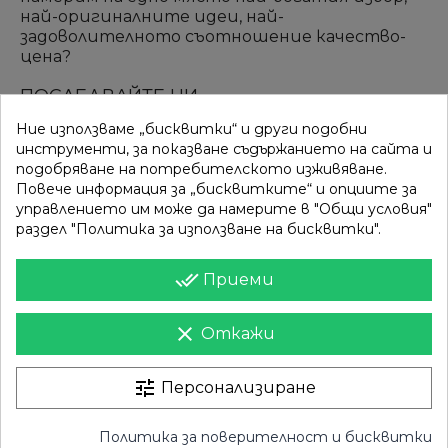
най-оригиналните идеи, най-
задоволителното съотношение качество-
цена?
ПОСЛЕДВАЙТЕ НИ
Ние използваме „бисквитки“ и други подобни
инструменти, за показване съдържанието на сайта и
подобряване на потребителското изживяване.
ВРЪЗКИ
КАТЕГОРИИ
Повече информация за „бисквитките“ и опциите за
управлението им може да намерите в "Общи условия"
Вход
Разпродажба
раздел "Политика за използване на бисквитки".
Моят профил
Нови продукти
done_all
Приеми
Фирми
Най-продавани
clear
Откажи
ИНФОРМАЦИЯ
Доставка
Контакти
tune
Персонализиране
Поверителност
Карта на сайта
Политика за поверителност и бисквитки