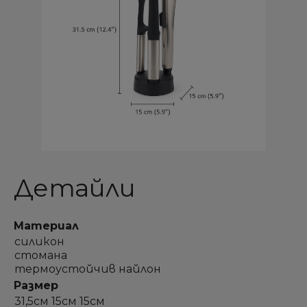
Детайли
Материал
силикон
стомана
термоустойчив найлон
Размер
31,5см 15см 15см