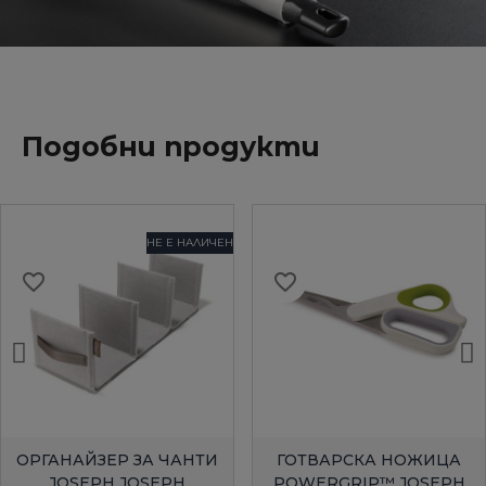
Подобни продукти
НЕ Е НАЛИЧЕН
favorite_border
favorite_border
БЪРЗ ПРЕГЛЕД
БЪРЗ ПРЕГЛЕД
ОРГАНАЙЗЕР ЗА ЧАНТИ
ГОТВАРСКА НОЖИЦА
JOSEPH JOSEPH
POWERGRIP™ JOSEPH