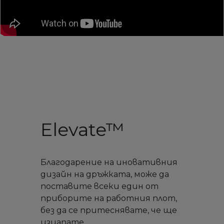
Elevate™
Благодарение на иновативния
дизайн на дръжката, може да
поставите всеки един от
приборите на работния плот,
без да се притеснявате, че ще
изцапате.