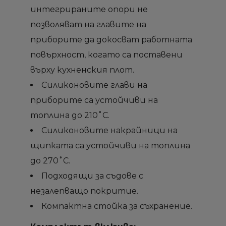
интегрираните опори не
позволяват на главите на
приборите да докосват работната
повърхност, когато са поставени
върху кухненския плот.
Силиконовите глави на
приборите са устойчиви на
топлина до 210˚C.
Силиконовите накрайници на
щипката са устойчиви на топлина
до 270˚C.
Подходящи за съдове с
незалепващо покритие.
Компактна стойка за съхранение.