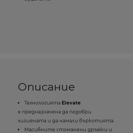
Описание
Технологията
Elevate
е предназначена да подобри
хигиената и да намали бъркотията.
Масивните стоманени дръжки и