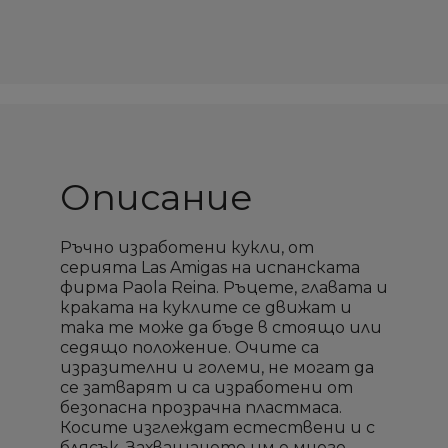
Описание
Ръчно изработени кукли, от
серията Las Amigas на испанската
фирма Paola Reina. Ръцете, главата и
краката на куклите се движат и
така те може да бъде в стоящо или
седящо положение. Очите са
изразителни и големи, не могат да
се затварят и са изработени от
безопасна прозрачна пластмаса.
Косите изглеждат естествени и с
блясък. Захващането им е много