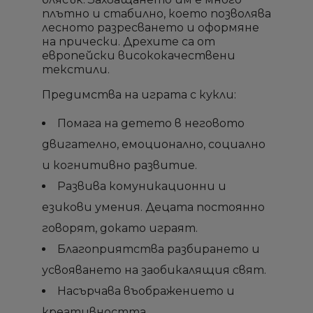
плътно и стабилно, което позволява
лесното разресването и оформяне
на прически. Дрехите са от
европейски висококачествени
текстили.
Предимства на играта с кукли:
Помага на детето в неговото
двигателно, емоционално, социално
и когнитивно развитие.
Развива комуникационни и
езикови умения. Децата постоянно
×
×
×
×
Създай списък
Създай списък
Sign in
Sign in
говорят, докато играят.
Благоприятства разбирането и
Необходимо е да влезете с във Вашия профил
Необходимо е да влезете с във Вашия профил
Добави към списък с
Добави към списък с
×
×
Име на списък
Име на списък
усвояването на заобикалящия свят.
за да добавите продукта в списъка с желание
за да добавите продукта в списъка с желание
желани продукти
желани продукти
продукти
продукти
Насърчава въображението и
креативността.