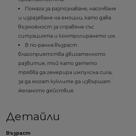
add_circle_outline
add_circle_outline
Създай нов списък
Създай нов списък
Помага за разпознаване, насочване
Отмени
Отмени
Sign in
Sign in
Отмени
Отмени
Създай списък
Създай списък
и изразяване на емоции, като дава
възможност за справяне със
ситуацията и контролирането им.
В по-ранна възраст
благоприятства двигателното
развитие, тъй като детето
трябва да генерира импулсна сила,
за да могат куклите да извършат
желаното действие.
Детайли
Възраст