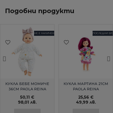
Подобни продукти
НЕ Е НАЛИЧЕН
ПОСЛЕДНИ БР.
favorite_border
favorite_border
БЪРЗ ПРЕГЛЕД
БЪРЗ ПРЕГЛЕД
КУКЛА БЕБЕ МОМИЧЕ
КУКЛА МАРТИНА 21СМ
36СМ PAOLA REINA
PAOLA REINA
50,11 €
25,56 €
98,01 лв.
49,99 лв.