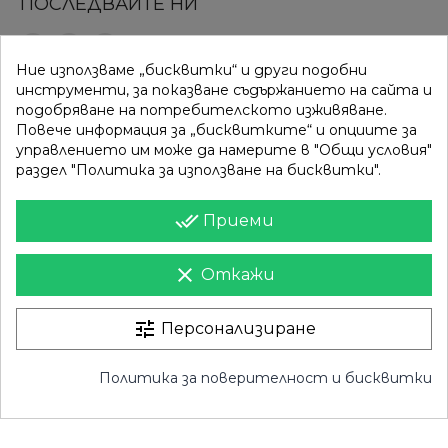
ПОСЛЕДВАЙТЕ НИ
Ние използваме „бисквитки“ и други подобни
ВРЪЗКИ
КАТЕГОРИИ
инструменти, за показване съдържанието на сайта и
подобряване на потребителското изживяване.
Вход
Разпродажба
Повече информация за „бисквитките“ и опциите за
управлението им може да намерите в "Общи условия"
Моят профил
Нови продукти
раздел "Политика за използване на бисквитки".
Фирми
Най-продавани
done_all
Приеми
ИНФОРМАЦИЯ
clear
Откажи
Доставка
Контакти
Поверителност
Карта на сайта
tune
Персонализиране
Общи условия
Магазини
Политика за поверителност и бисквитки
Право на отказ