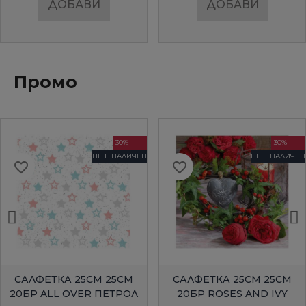
ДОБАВИ
ДОБАВИ
Промо
-30%
-30%
НЕ Е НАЛИЧЕН
НЕ Е НАЛИЧЕН
favorite_border
favorite_border
БЪРЗ ПРЕГЛЕД
БЪРЗ ПРЕГЛЕД
САЛФЕТКА 25СМ 25СМ
САЛФЕТКА 25СМ 25СМ
20БР ALL OVER ПЕТРОЛ
20БР ROSES AND IVY