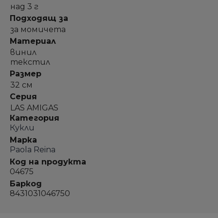
над 3 г
Подходящ за
за момичета
Материал
винил
текстил
Размер
32 см
Серия
LAS AMIGAS
Категория
Кукли
Марка
Paola Reina
Код на продукта
04675
Баркод
8431031046750