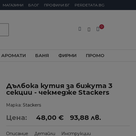
МАГАЗИНИ
БЛОГ
ПРОФИЛИ.БГ
PERDETATA.BG
АРОМАТИ
БАНЯ
ФИРМИ
ПРОМО
Дълбока кутия за бижута 3
секции - чекмедже Stackers
Марка
Stackers
Цена:
48,00 €
93,88 лв.
Описание
Детайли
Инструкции