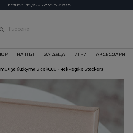
БЕЗПЛАТНА ДОСТАВКА НАД 50 €
earch
ИОР
НА ПЪТ
ЗА ДЕЦА
ИГРИ
АКСЕСОАРИ
тия за бижута 3 секции - чекмедже Stackers