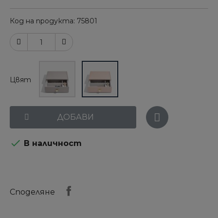
Код на продукта
75801
Цвят
ДОБАВИ

В наличност
Споделяне