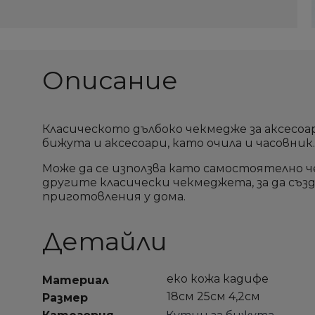
add_circle_outline
add_circle_outline
Описание
Класическото дълбоко чекмедже за аксесоа
бижута и аксесоари, като очила и часовник.
Може да се използва като самостоятелно ч
другите класически чекмеджета, за да съз
приготовления у дома.
Детайли
еко кожа кадифе
Материал
18см 25см 4,2см
Размер