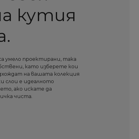
а кутия
а.
са умело проектирани, така
бствени, като изберете кои
одхождат на вашата колекция
и слои е идеалното
ето, ако искате да
ичка чиста.