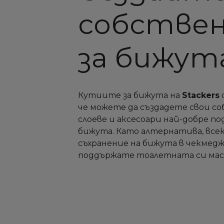
собствен
за бижут
Кутиите за бижута на
Stackers
че можете да създадете свои со
слоеве и аксесоари най-добре п
бижута. Като алтернатива, всек
съхранение на бижута в чекмедж
поддържате тоалетната си мас