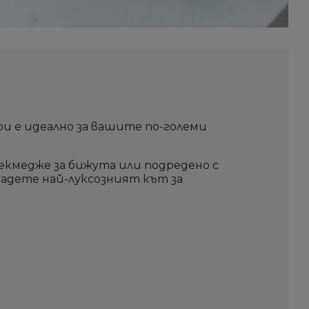
Създай нов списък
Създай нов списък
Отмени
Отмени
Sign i
Sign i
Отмени
Отмени
Създай списъ
Създай списъ
ри е идеално за вашите по-големи
екмедже за бижута или подредено с
дадете най-луксозният кът за