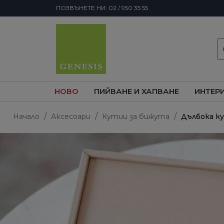
ПОЗВЪНЕТЕ НИ: 02 / 950 35 55
s
НОВО
ПИЙВАНЕ И ХАПВАНЕ
ИНТЕР
Начало
Аксесоари
Кутии за бижута
Дълбока ку