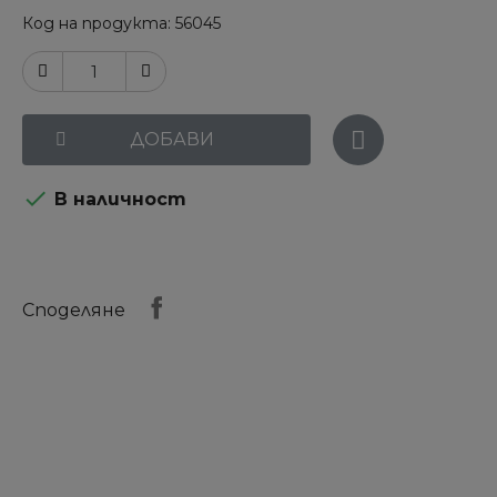
Код на продукта
56045
ДОБАВИ

В наличност
Споделяне