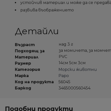
устойчив материал и може да се предав
развива въображението
Детайли
над 3 г
Възраст
за момичета, за момче
Подходящ за
PVC
Материал
14см 5см 3см
Размер
Категория
Морски животни
Марка
Papo
Код на продукта
56045
Баркод
3465000560454
Подобни продукти