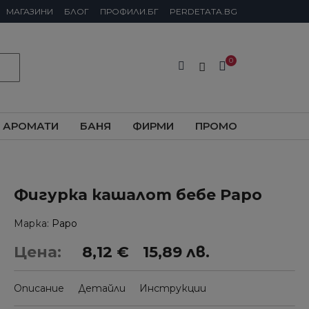
МАГАЗИНИ
БЛОГ
ПРОФИЛИ.БГ
PERDETATA.BG
АРОМАТИ
БАНЯ
ФИРМИ
ПРОМО
Фигурка кашалот бебе Papo
Марка
Papo
Цена:
8,12 €
15,89 лв.
Описание
Детайли
Инструкции