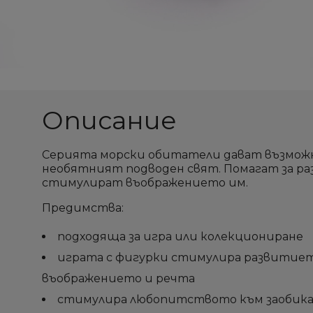
add_circle_outline
add_circle_outline
Описание
Серията морски обитатели дават възможно
необятният подводен свят. Помагат за р
стимулират въображението им.
Предимства:
подходяща за игра или колекциониране
играта с фигурки стимулира развитиет
въображението и речта
стимулира любопитството към заобика