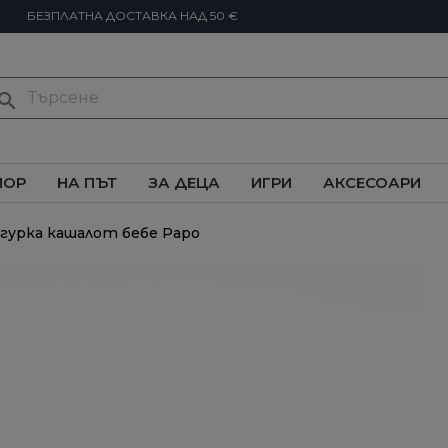
БЕЗПЛАТНА ДОСТАВКА НАД 50 €
earch
ИОР
НА ПЪТ
ЗА ДЕЦА
ИГРИ
АКСЕСОАРИ
гурка кашалот бебе Papo