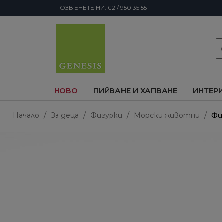
ПОЗВЪНЕТЕ НИ: 02 / 950 35 55
s
НОВО
ПИЙВАНЕ И ХАПВАНЕ
ИНТЕР
Начало
За деца
Фигурки
Морски животни
Фи