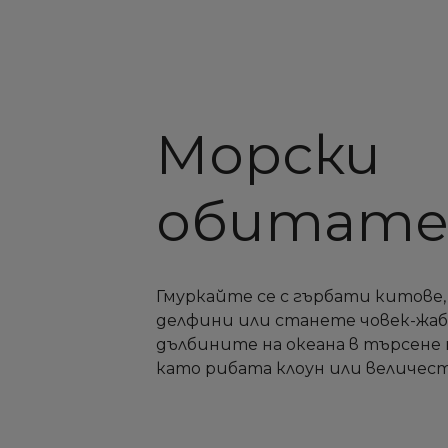
Морски
обитате
Гмуркайте се с гърбати китове,
делфини или станете човек-жаба
дълбините на океана в търсене 
като рибата клоун или величес