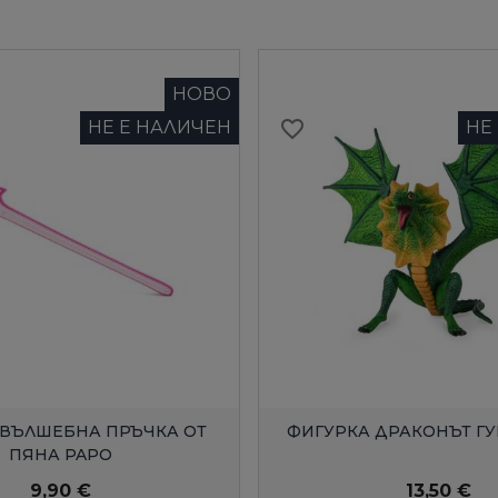
НОВО
favorite_border
НЕ Е НАЛИЧЕН
НЕ
БЪРЗ ПРЕГЛЕД
БЪРЗ ПРЕГЛЕ
 ВЪЛШЕБНА ПРЪЧКА ОТ
ФИГУРКА ДРАКОНЪТ Г
ПЯНА PAPO
9,90 €
13,50 €