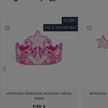
НОВО
favorite_border
favorite_border
НЕ Е НАЛИЧЕН
БЪРЗ ПРЕГЛЕД
ИГРАЧКА КРАЛСКА КОРОНА ПЯНА
ИГРАЧКА
PAPO
9,90 €