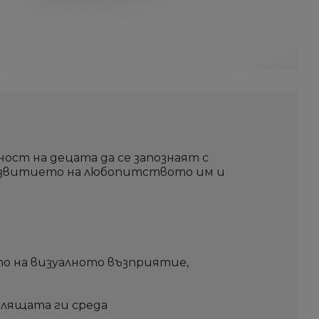
Създай нов списък
Създай нов списък
Отмени
Отмени
Sign i
Sign i
Отмени
Отмени
Създай списъ
Създай списъ
ст на децата да се запознаят с
азвитието на любопитството им и
о на визуалното възприятие,
лящата ги среда