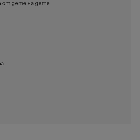
а от дете на дете
та