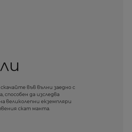
ли
 скачайте във вълни заедно с
, способен да изследва
на великолепни екземпляри
твения скат манта.