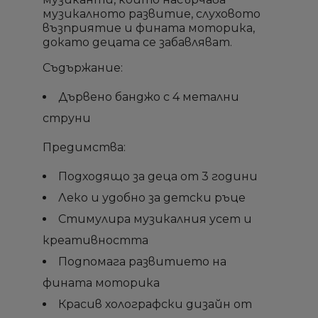
×
×
Име на списък
Име на списък
за да добавите продукта в списъка с желание
за да добавите продукта в списъка с желание
музикалното развитие, слуховото
желани продукти
желани продукти
продукти
продукти
възприятие и фината моторика,
докато децата се забавляват.
add_circle_outline
add_circle_outline
Създай нов списък
Създай нов списък
Съдържание:
Отмени
Отмени
Sign in
Sign in
Отмени
Отмени
Създай списък
Създай списък
Дървено банджо с 4 метални
струни
Предимства:
Подходящо за деца от 3 години
Леко и удобно за детски ръце
Стимулира музикалния усет и
креативността
Подпомага развитието на
фината моторика
Красив холографски дизайн от