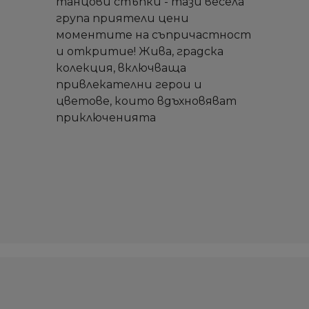
танцови стъпки - тази весела
група приятели цени
моментите на съпричастност
и откритие! Жива, градска
колекция, включваща
привлекателни герои и
цветове, които вдъхновяват
приключенията