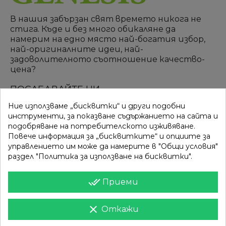
В нашия забързан свят времето никога не
стига. Къде и без много обикаляне да
намерим на едно място най-богатия избор,
най-оригиналните идеи, най-
задоволителното съотношение качество-
цена?
ПОСЛЕДВАЙТЕ НИ
Ние използваме „бисквитки“ и други подобни
инструменти, за показване съдържанието на сайта и
подобряване на потребителското изживяване.
ВРЪЗКИ
КАТЕГОРИИ
Повече информация за „бисквитките“ и опциите за
управлението им може да намерите в "Общи условия"
Вход
Разпродажба
раздел "Политика за използване на бисквитки".
Моят профил
Нови продукти
done_all
Приеми
Фирми
Най-продавани
clear
Откажи
ИНФОРМАЦИЯ