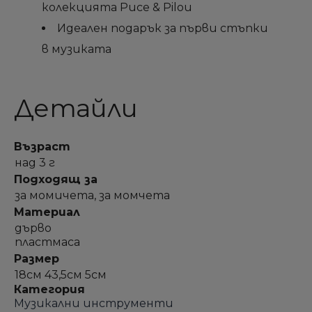
колекцията Puce & Pilou
Идеален подарък за първи стъпки
в музиката
Детайли
Възраст
над 3 г
Подходящ за
за момичета, за момчета
Материал
дърво
пластмаса
Размер
18см 43,5см 5см
Категория
Музикални инструменти