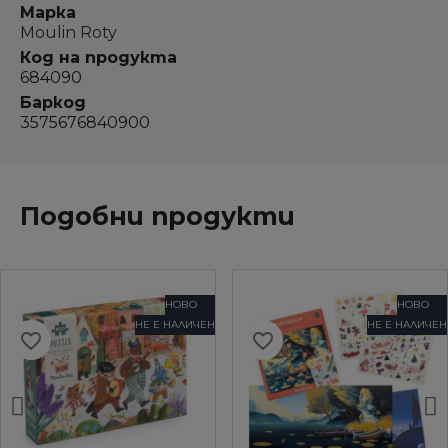
Марка
Moulin Roty
Код на продукта
684090
Баркод
3575676840900
Подобни продукти
НОВО
НОВО
НЕ Е НАЛИЧЕН
НЕ Е НАЛИЧЕН
favorite_border
favorite_border