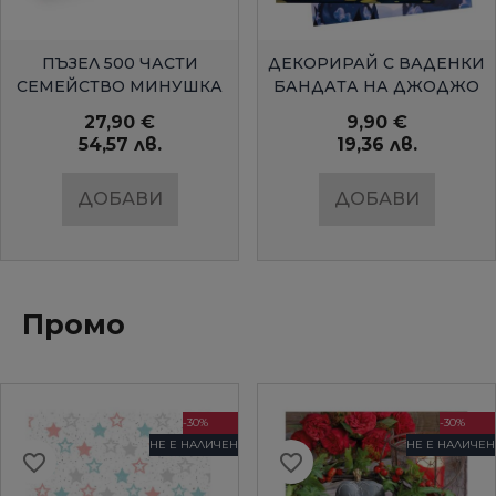
БЪРЗ ПРЕГЛЕД
БЪРЗ ПРЕГЛЕД
ПЪЗЕЛ 500 ЧАСТИ
ДЕКОРИРАЙ С ВАДЕНКИ
СЕМЕЙСТВО МИНУШКА
БАНДАТА НА ДЖОДЖО
27,90 €
9,90 €
54,57 лв.
19,36 лв.
ДОБАВИ
ДОБАВИ
Промо
-30%
-30%
НЕ Е НАЛИЧЕН
НЕ Е НАЛИЧЕН
favorite_border
favorite_border