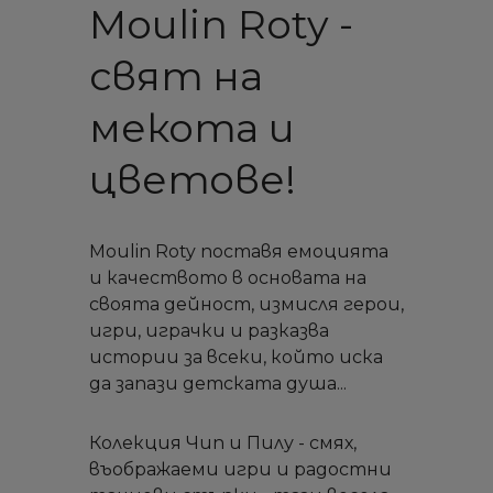
Moulin Roty -
свят на
мекота и
цветове!
Moulin Roty поставя емоцията
и качеството в основата на
своята дейност, измисля герои,
игри, играчки и разказва
истории за всеки, който иска
да запази детската душа...
Колекция Чип и Пилу - смях,
въображаеми игри и радостни