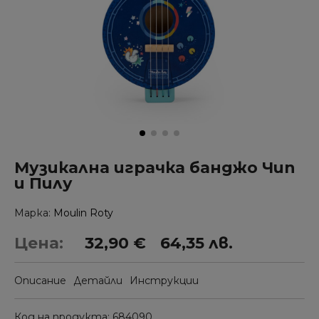
Музикална играчка банджо Чип
и Пилу
Марка
Moulin Roty
Цена:
32,90 €
64,35 лв.
Описание
Детайли
Инструкции
Код на продукта
684090