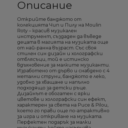
Описание
Открийте банджото от
колекцията Чип и Пилу на Moulin
Roty – красив музикален
инструмент, създаден да въведе
децата в магията на музиката още
от най-ранна възраст. Със своя
стилен син дизайн и холографски
отблясъци, той е истинско
вдъхновение за малките музиканти.
Изработено от дърво и снабдено с 4
метални струни, банджото е леко,
удобно за хващане и напълно
подходящо за детски ръце.
Дизайнът е обогатен с ярки
цветове и холографски син ефект,
характерен за света на Puce & Pilou,
×
×
×
×
Създай списък
Създай списък
Sign in
Sign in
което го прави още по-атрактивно
за игра и откриване на музиката.
Перфектен подарък за малки
Необходимо е да влезете с във Вашия профил
Необходимо е да влезете с във Вашия профил
Добави към списък с
Добави към списък с
музиканти, който насърчава