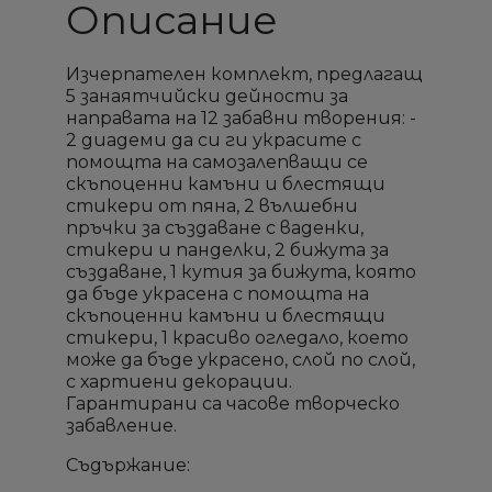
Описание
Изчерпателен комплект, предлагащ
5 занаятчийски дейности за
направата на 12 забавни творения: -
2 диадеми да си ги украсите с
помощта на самозалепващи се
скъпоценни камъни и блестящи
стикери от пяна, 2 вълшебни
пръчки за създаване с ваденки,
стикери и панделки, 2 бижута за
създаване, 1 кутия за бижута, която
да бъде украсена с помощта на
скъпоценни камъни и блестящи
стикери, 1 красиво огледало, което
може да бъде украсено, слой по слой,
с хартиени декорации.
Гарантирани са часове творческо
забавление.
Съдържание: