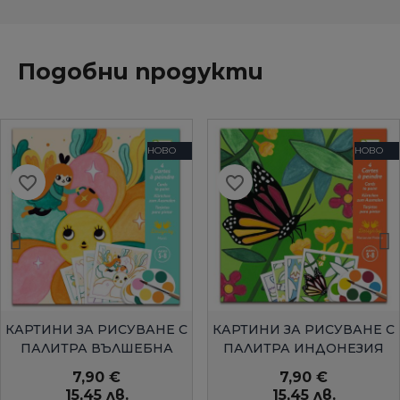
Подобни продукти
НОВО
НОВО
favorite_border
favorite_border
БЪРЗ ПРЕГЛЕД
БЪРЗ ПРЕГЛЕД
КАРТИНИ ЗА РИСУВАНЕ С
КАРТИНИ ЗА РИСУВАНЕ С
ПАЛИТРА ВЪЛШЕБНА
ПАЛИТРА ИНДОНЕЗИЯ
ГРАДИНАDJECO
DJECO
7,90 €
7,90 €
15,45 лв.
15,45 лв.