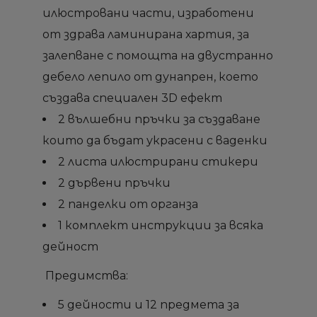
add_circle_outline
add_circle_outline
Създай нов списък
Създай нов списък
илюстровани части, изработени
Отмени
Отмени
Sign in
Sign in
Отмени
Отмени
Създай списък
Създай списък
от здрава ламинирана хартия, за
залепване с помощта на двустранно
дебело лепило от дунапрен, което
създава специален 3D ефект
2 вълшебни пръчки за създаване
които да бъдат украсени с ваденки
2 листа илюстрирани стикери
2 дървени пръчки
2 панделки от органза
1 комплект инструкции за всяка
дейност
Предимства:
5 дейности и 12 предмета за