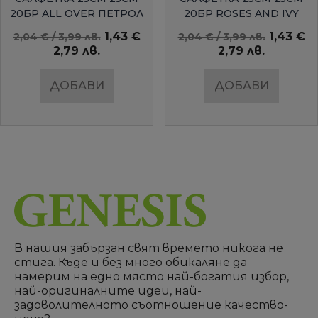
20БР ALL OVER ПЕТРОЛ
20БР ROSES AND IVY
AMBIENTE
1,43 €
1,43 €
2,04 € / 3,99 лв.
2,04 € / 3,99 лв.
2,79 лв.
2,79 лв.
ДОБАВИ
ДОБАВИ
В нашия забързан свят времето никога не
стига. Къде и без много обикаляне да
намерим на едно място най-богатия избор,
най-оригиналните идеи, най-
задоволителното съотношение качество-