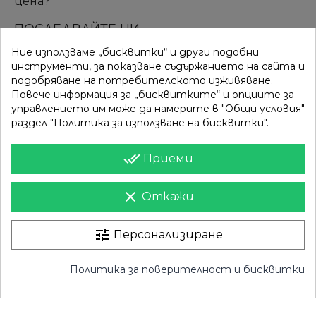
цена?
ПОСЛЕДВАЙТЕ НИ
Ние използваме „бисквитки“ и други подобни
инструменти, за показване съдържанието на сайта и
подобряване на потребителското изживяване.
ВРЪЗКИ
КАТЕГОРИИ
Повече информация за „бисквитките“ и опциите за
управлението им може да намерите в "Общи условия"
Вход
Разпродажба
раздел "Политика за използване на бисквитки".
Моят профил
Нови продукти
done_all
Приеми
Фирми
Най-продавани
clear
Откажи
ИНФОРМАЦИЯ
Доставка
tune
Контакти
Персонализиране
Поверителност
Карта на сайта
Политика за поверителност и бисквитки
Общи условия
Магазини
Право на отказ