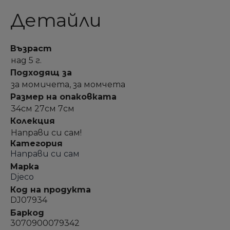
Детайли
Възраст
над 5 г.
Подходящ за
за момичета, за момчета
Размер на опаковката
34см 27см 7см
Колекция
Направи си сам!
Категория
Направи си сам
Марка
Djeco
Код на продукта
DJ07934
Баркод
3070900079342