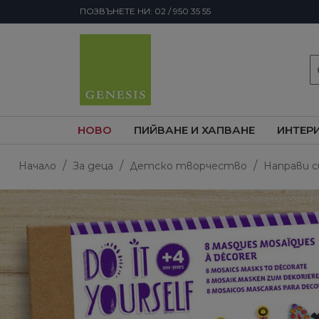
ПОЗВЪНЕТЕ НИ: 02 / 950 35 55
s
НОВО
ПИЙВАНЕ И ХАПВАНЕ
ИНТЕР
Начало
За деца
Детско творчество
Направи с