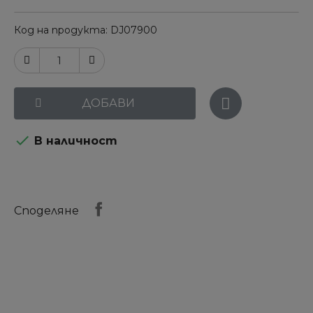
Код на продукта
DJ07900
ДОБАВИ

В наличност
Споделяне