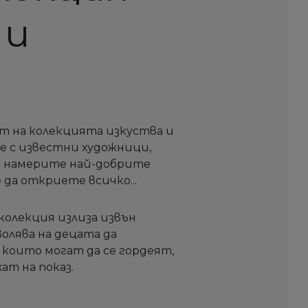
 и
т на колекцията изкуства и
те с известни художници,
а намерите най-добрите
 да откриете всичко...
 колекция излиза извън
олява на децата да
които могат да се гордеят,
ат на показ.