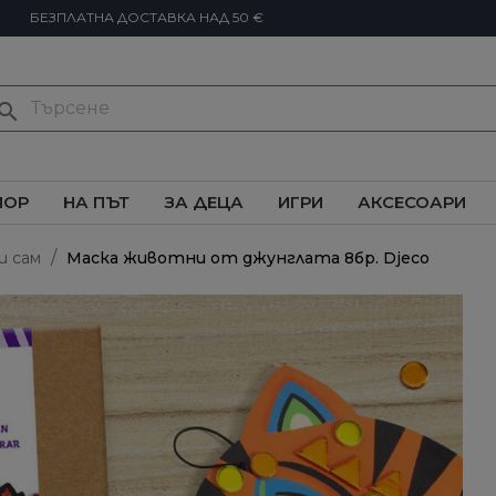
БЕЗПЛАТНА ДОСТАВКА НАД 50 €
earch
ИОР
НА ПЪТ
ЗА ДЕЦА
ИГРИ
АКСЕСОАРИ
и сам
Маска животни от джунглата 8бр. Djeco