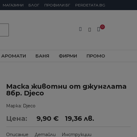
МАГАЗИНИ
БЛОГ
ПРОФИЛИ.БГ
PERDETATA.BG
АРОМАТИ
БАНЯ
ФИРМИ
ПРОМО
Маска животни от джунглата
8бр. Djeco
Марка
Djeco
Цена:
9,90 €
19,36 лв.
Описание
Детайли
Инструкции