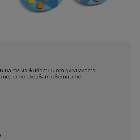
ки на тема животни от джунглата.
ите, като следват цветните
а