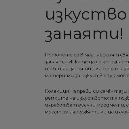
изкуство
занаяти!
Потопете се в магическият свя
занаяти. Искате да се запознае
техники, занаяти или просто д
материали за изкуство. Тук може
Колекция Направи си сам! - тази
рамките на изкуството: тя позв
изработват реални предмети, с 
могат да използват или да излож