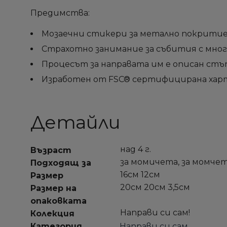
Предимства:
Мозаечни стикери за метално покритие
Страхотно занимание за събития с мног
Процесът за направата им е описан ст
Изработен от FSC® сертифицирана хар
Детайли
над 4 г.
Възраст
за момичета, за момче
Подходящ за
16см 12см
Размер
20см 20см 3,5см
Размер на
опаковката
Направи си сам!
Колекция
Категория
Направи си сам