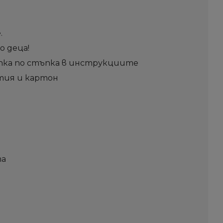
.
о деца!
ъпка по стъпка в инструкциите
тия и картон
та