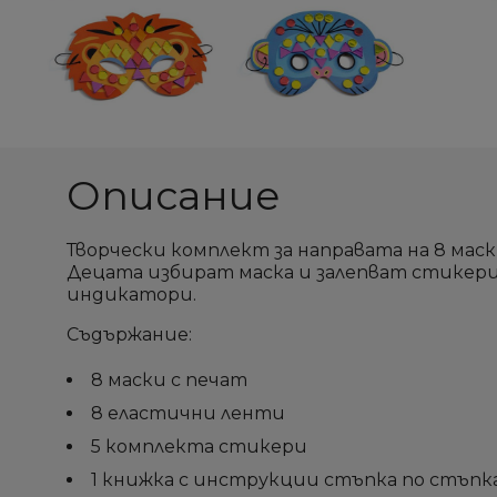
Описание
Творчески комплект за направата на 8 мас
Децата избират маска и залепват стикер
индикатори.
Съдържание:
8 маски с печат
8 еластични ленти
5 комплекта стикери
1 книжка с инструкции стъпка по стъпк