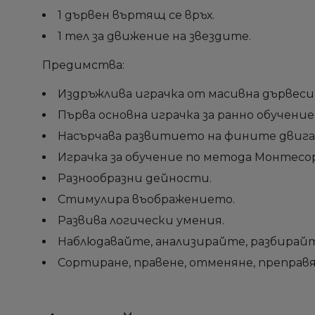
1 дървен въртящ се връх.
1 тел за движение на звездите.
Предимства:
Издръжлива играчка от масивна дървеси
Първа основна играчка за ранно обучение
Насърчава развитието на фините двига
Играчка за обучение по метода Монтесо
Разнообразни дейности.
Стимулира въображението.
Развива логически умения.
Наблюдавайте, анализирайте, разбирай
Сортиране, правене, отменяне, преправя