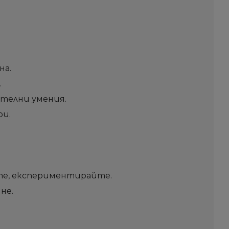
на.
.
телни умения.
ри.
те, експериментирайте.
не.