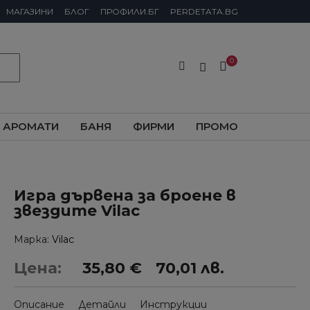
МАГАЗИНИ
БЛОГ
ПРОФИЛИ.БГ
PERDETATA.BG
АРОМАТИ
БАНЯ
ФИРМИ
ПРОМО
Игра дървена за броене в
звездите Vilac
Марка
Vilac
Цена:
35,80 €
70,01 лв.
Описание
Детайли
Инструкции