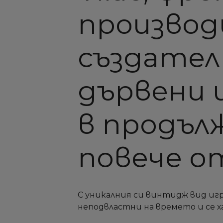
производ
създател
дървени 
в продъл
повече от
С уникалния си винтидж вид иг
неподвластни на времето и се х