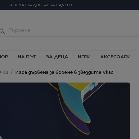
БЕЗПЛАТНА ДОСТАВКА НАД 50 €
earch
ИОР
НА ПЪТ
ЗА ДЕЦА
ИГРИ
АКСЕСОАРИ
чки
Игра дървена за броене в звездите Vilac