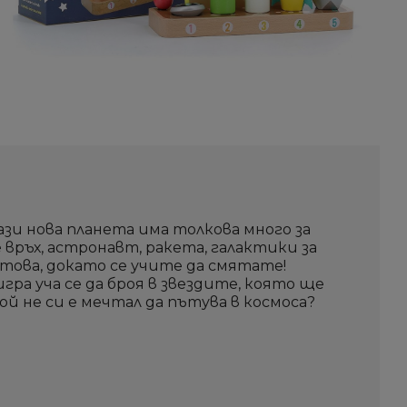
ази нова планета има толкова много за
ръх, астронавт, ракета, галактики за
 това, докато се учите да смятате!
а уча се да броя в звездите, която ще
й не си е мечтал да пътува в космоса?