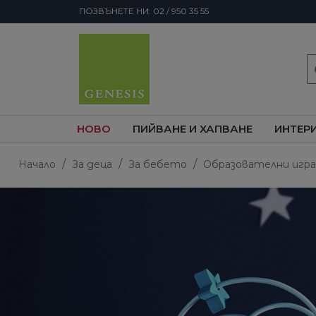
ПОЗВЪНЕТЕ НИ: 02 / 950 35 55
s
НОВО
ПИЙВАНЕ И ХАПВАНЕ
ИНТЕР
Начало
За деца
За бебето
Образователни игра