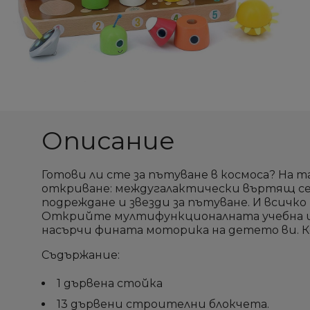
Описание
Готови ли сте за пътуване в космоса? На т
откриване: междугалактически въртящ се в
подреждане и звезди за пътуване. И всичко
Открийте мултифункционалната учебна игр
насърчи фината моторика на детето ви. Ко
Съдържание:
1 дървена стойка
13 дървени строителни блокчета.