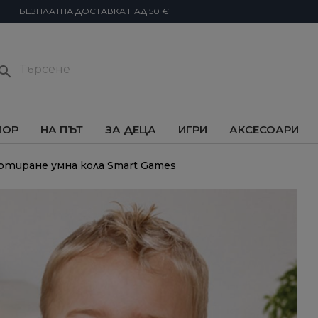
БЕЗПЛАТНА ДОСТАВКА НАД 50 €
earch
ИОР
НА ПЪТ
ЗА ДЕЦА
ИГРИ
АКСЕСОАРИ
ортиране умна кола Smart Games