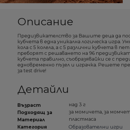
Описание
Предизвикателство за Вашите деца да пос
кубчета в една уникална логическа игра. Умна
кола с 5 колела, а с 5 различни кубчета в п
преборят с решаването на 96 предизвика
кубчета правилно, съобразявайки се с пред
едновременно пъзел и играчка. Решете п
за test drive!
Детайли
над 3 г
Възраст
за момичета, за момче
Подходящ за
пластмаса
Материал
Категория
Образователни игри