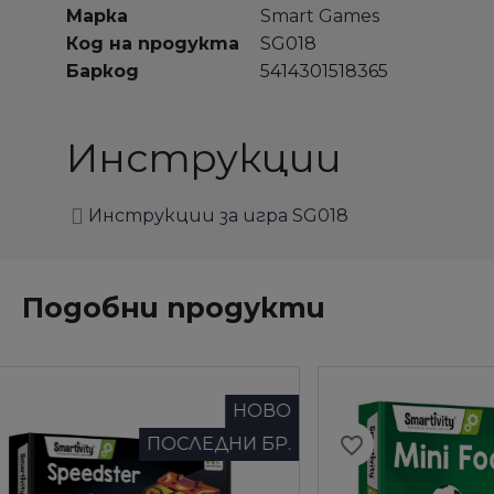
Марка
Smart Games
Код на продукта
SG018
Баркод
5414301518365
Инструкции
Инструкции за игра SG018
Подобни продукти
НОВО
favorite_border
favorite_border