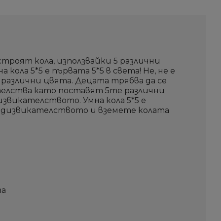
троят кола, използвайки 5 различни
 кола 5*5 е първата 5*5 в света! Не, не е
ет различни цвята. Децата трябва да се
телства като поставят 5те различни
извикателството. Умна кола 5*5 е
редизвикателството и вземете колата
та