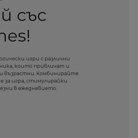
й със
mes!
огически игри с различни
ника, които привличат и
 и възрастни. Kомбинирайте
е за игра, стимулирайки
лезни в ежедневието.