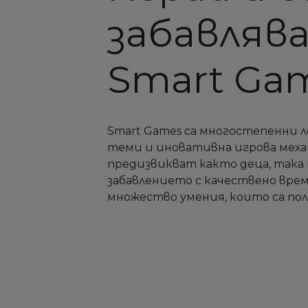
забавлява
Smart Ga
Smart Games са многостепенни л
теми и иновативна игрова меха
предизвикват както деца, така
забавлението с качествено врем
множество умения, които са по