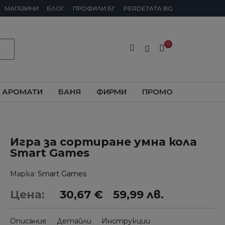
МАГАЗИНИ
БЛОГ
ПРОФИЛИ.БГ
PERDETATA.BG
АРОМАТИ
БАНЯ
ФИРМИ
ПРОМО
Игра за сортиране умна кола
Smart Games
Марка
Smart Games
Цена:
30,67 €
59,99 лв.
Описание
Детайли
Инструкции