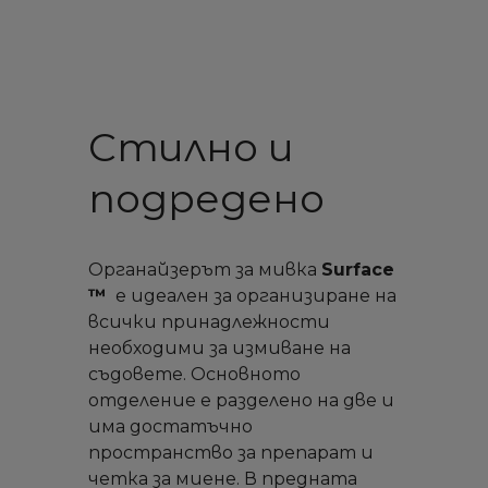
Стилно и
подредено
Органайзерът за мивка
Surface
™
е идеален за организиране на
всички принадлежности
необходими за измиване на
съдовете. Основното
отделение е разделено на две и
има достатъчно
пространство за препарат и
четка за миене. В предната