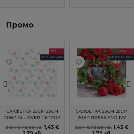
Промо
-30%
-30%
НЕ Е НАЛИЧЕН
НЕ Е НАЛИЧЕН
favorite_border
favorite_border
БЪРЗ ПРЕГЛЕД
БЪРЗ ПРЕГЛЕД
САЛФЕТКА 25СМ 25СМ
САЛФЕТКА 25СМ 25СМ
20БР ALL OVER ПЕТРОЛ
20БР ROSES AND IVY
AMBIENTE
1,43 €
1,43 €
2,04 € / 3,99 лв.
2,04 € / 3,99 лв.
2,79 лв.
2,79 лв.