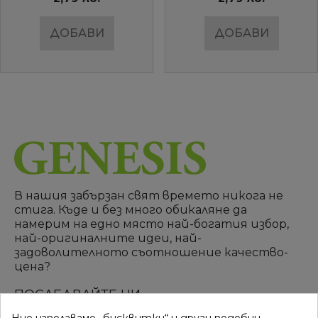
ДОБАВИ
ДОБАВИ
В нашия забързан свят времето никога не
стига. Къде и без много обикаляне да
намерим на едно място най-богатия избор,
най-оригиналните идеи, най-
задоволителното съотношение качество-
цена?
ПОСЛЕДВАЙТЕ НИ