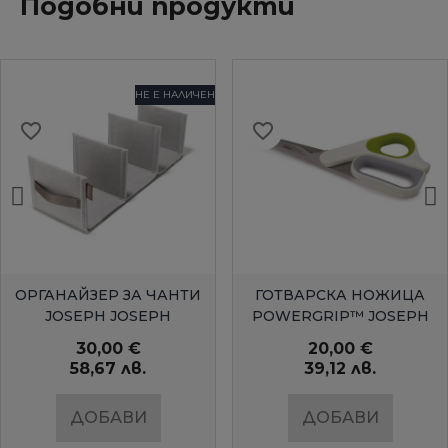
Подобни продукти
НЕ Е НАЛИЧЕН
favorite_border
favorite_border
БЪРЗ ПРЕГЛЕД
БЪРЗ ПРЕГЛЕД
ОРГАНАЙЗЕР ЗА ЧАНТИ
ГОТВАРСКА НОЖИЦА
JOSEPH JOSEPH
POWERGRIP™ JOSEPH
JOSEPH
30,00 €
20,00 €
58,67 лв.
39,12 лв.
ДОБАВИ
ДОБАВИ