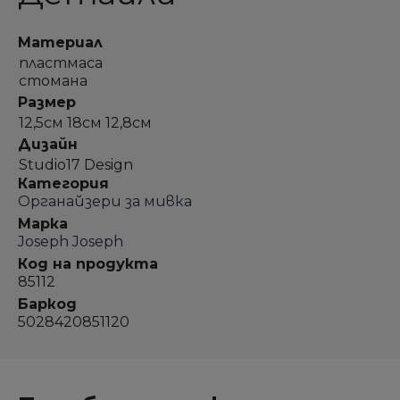
Материал
пластмаса
стомана
Размер
12,5см 18см 12,8см
Дизайн
Studio17 Design
Категория
Органайзери за мивка
Марка
Joseph Joseph
Код на продукта
85112
Баркод
5028420851120