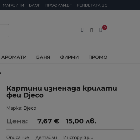
МАГАЗИНИ
БЛОГ
ПРОФИЛИ.БГ
PERDETATA.BG
АРОМАТИ
БАНЯ
ФИРМИ
ПРОМО
o
Картини изненада крилати
феи Djeco
Марка
Djeco
Цена:
7,67 €
15,00 лв.
Описание
Детайли
Инструкции