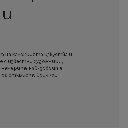
 и
т на колекцията изкуства и
те с известни художници,
а намерите най-добрите
 да откриете всичко...