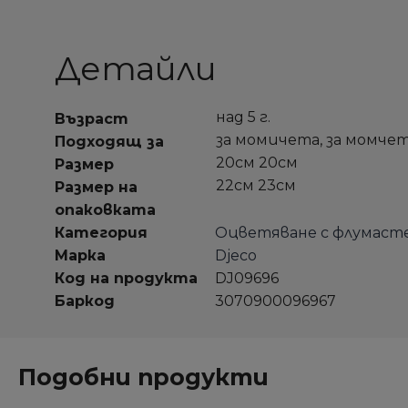
Детайли
над 5 г.
Възраст
за момичета, за момче
Подходящ за
20см 20см
Размер
22см 23см
Размер на
опаковката
Категория
Оцветяване с флумаст
Марка
Djeco
Код на продукта
DJ09696
Баркод
3070900096967
Подобни продукти