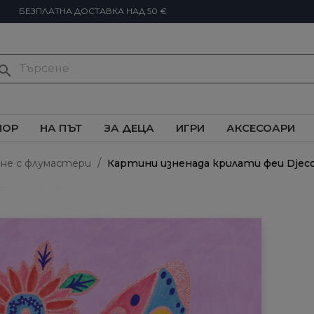
БЕЗПЛАТНА ДОСТАВКА НАД 50 €
earch
ИОР
НА ПЪТ
ЗА ДЕЦА
ИГРИ
АКСЕСОАРИ
не с флумастери
Картини изненада крилати феи Djec