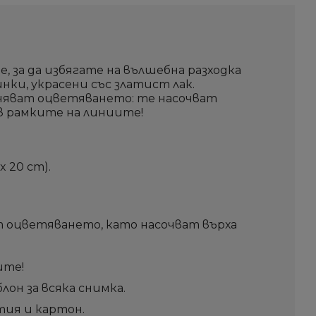
е, за да избягате на вълшебна разходка
ки, украсени със златист лак.
няват оцветяването: те насочват
 в рамките на линиите!
 20 cm).
 оцветяването, като насочват върха
ите!
он за всяка снимка.
ия и картон.