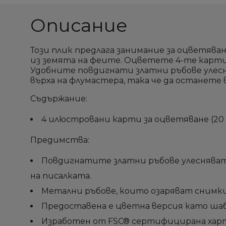
Описание
Този плик предлага занимание за оцветяван
из земята на феите. Оцветете 4-те картин
Удобните повдигнати златни ръбове улес
върха на флумастера, така че да останете
Съдържание:
4 илюстровани карти за оцветяване (20 x
Предимства:
Повдигнатите златни ръбове улесняват
на писалката.
Метални ръбове, които озаряват снимк
Предоставена е цветна версия като шабл
Изработен от FSC® сертифицирана харт