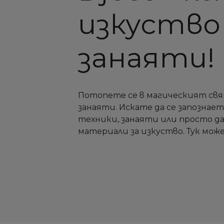
изкуство
занаяти!
Потопете се в магическият свя
занаяти. Искате да се запознае
техники, занаяти или просто д
материали за изкуство. Тук може