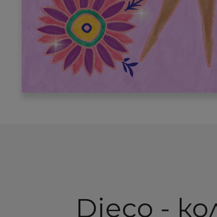
Djeco - к