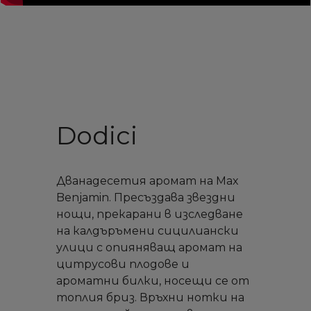
Dodici
Дванадесетия аромат на Max
Benjamin. Пресъздава звездни
нощи, прекарани в изследване
на калдъръмени сицилиански
улици с опияняващ аромат на
цитрусови плодове и
ароматни билки, носещи се от
топлия бриз. Връхни нотки на