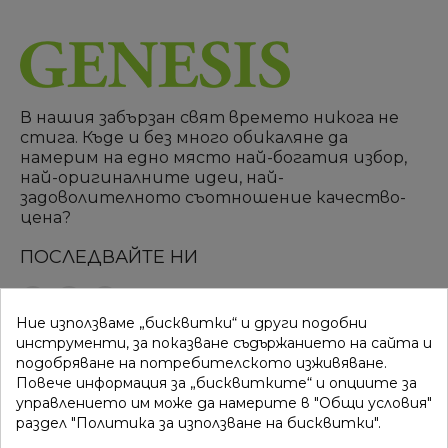
В нашия забързан свят времето никога не
стига. Къде и без много обикаляне да
намерим на едно място най-богатия избор,
най-оригиналните идеи, най-
задоволителното съотношение качество-
цена?
ПОСЛЕДВАЙТЕ НИ
Ние използваме „бисквитки“ и други подобни
ВРЪЗКИ
КАТЕГОРИИ
инструменти, за показване съдържанието на сайта и
подобряване на потребителското изживяване.
Вход
Разпродажба
Повече информация за „бисквитките“ и опциите за
управлението им може да намерите в "Общи условия"
Моят профил
Нови продукти
раздел "Политика за използване на бисквитки".
Фирми
Най-продавани