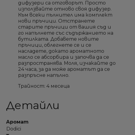
дифузери са отговорът. Просто
използвайте отново своя дифузер.
Необходимо е да влезете с във Вашия профил
Необходимо е да влезете с във Вашия профил
Добави към списък с
Добави към списък с
Към всеки пълнител има комплект
×
×
Име на списък
Име на списък
за да добавите продукта в списъка с желание
за да добавите продукта в списъка с желание
нови пръчици. Отстранете
желани продукти
желани продукти
продукти
продукти
старите пръчици от вашия съд и
го напълнете със съдържанието на
бутилката. Добавете новите
add_circle_outline
add_circle_outline
Създай нов списък
Създай нов списък
пръчици, облегнете се и се
Отмени
Отмени
Sign in
Sign in
Отмени
Отмени
Създай списък
Създай списък
насладете, докато ароматното
масло се абсорбира и започва да се
разпространява. Моля, изчакайте до
24 часа, за да може ароматът да се
разпръсне напълно.
Трайност: 4 месеца
Детайли
Аромат
Dodici