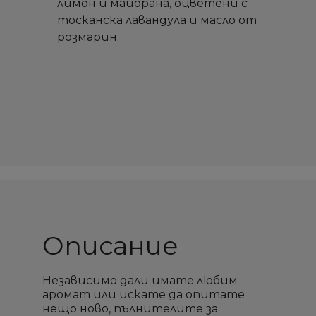
лимон и майорана, оцветени с
тосканска лавандула и масло от
розмарин.
Описание
Независимо дали имате любим
аромат или искате да опитате
×
×
×
×
нещо ново, пълнителите за
Създай списък
Създай списък
Sign in
Sign in