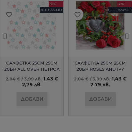
-30%
-30%
НЕ Е НАЛИЧЕН
НЕ Е НАЛИЧЕН
favorite_border
favorite_border
БЪРЗ ПРЕГЛЕД
БЪРЗ ПРЕГЛЕД
САЛФЕТКА 25СМ 25СМ
САЛФЕТКА 25СМ 25СМ
20БР ALL OVER ПЕТРОЛ
20БР ROSES AND IVY
AMBIENTE
1,43 €
1,43 €
2,04 € / 3,99 лв.
2,04 € / 3,99 лв.
2,79 лв.
2,79 лв.
ДОБАВИ
ДОБАВИ