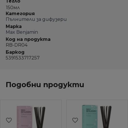
Тегло
150мл
Категория
Пълнители за дифузери
Марка
Max Benjamin
Код на продукта
RB-DR04
Баркод
5391533717257
Подобни продукти
favorite_border
favorite_border