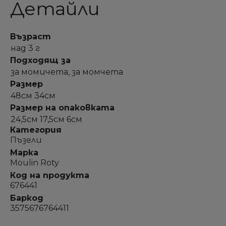
Детайли
Възраст
над 3 г
Подходящ за
за момичета, за момчета
Размер
48см 34см
Размер на опаковката
24,5см 17,5см 6см
Категория
Пъзели
Марка
Moulin Roty
Код на продукта
676441
Баркод
3575676764411