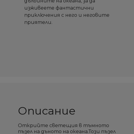
дълбините на океана, за да
изживеете фантастични
приключения с него и неговите
приятели.
Описание
Открийте светещия в тъмното
пъзел на дъното на океана.Този пъзел