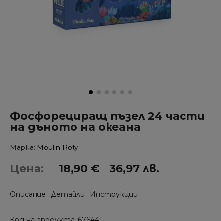
Фосфорециращ пъзел 24 части
на дъното на океана
Марка
Moulin Roty
Цена:
18,90 €
36,97 лв.
Описание
Детайли
Инструкции
Код на продукта
676441