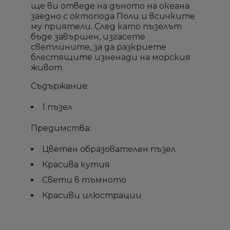
ще ви отведе на дъното на океана
заедно с октопода Поли и всичките
му приятели. След като пъзелът
×
×
×
×
бъде завършен, изгасете
Създай списък
Създай списък
Sign in
Sign in
светлините, за да разкриете
блестящите изненади на морския
живот.
Необходимо е да влезете с във Вашия профил
Необходимо е да влезете с във Вашия профил
Добави към списък с
Добави към списък с
×
×
Име на списък
Име на списък
за да добавите продукта в списъка с желание
за да добавите продукта в списъка с желание
Съдържание:
желани продукти
желани продукти
продукти
продукти
1 пъзел
add_circle_outline
add_circle_outline
Създай нов списък
Създай нов списък
Предимства:
Отмени
Отмени
Sign in
Sign in
Отмени
Отмени
Създай списък
Създай списък
Цветен образователен пъзел
Красива кутия
Свети в тъмното
Красиви илюстрации