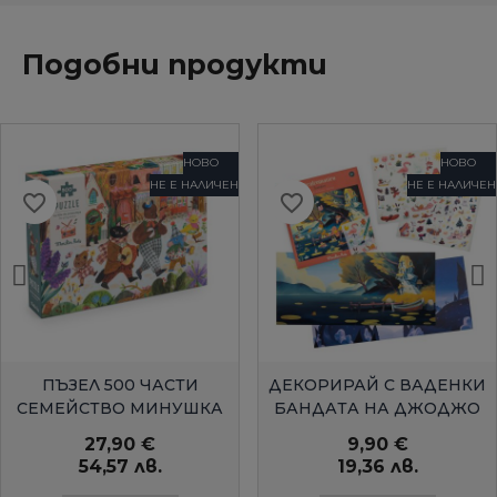
Подобни продукти
НОВО
НОВО
НЕ Е НАЛИЧЕН
НЕ Е НАЛИЧЕН
favorite_border
favorite_border
БЪРЗ ПРЕГЛЕД
БЪРЗ ПРЕГЛЕД
ПЪЗЕЛ 500 ЧАСТИ
ДЕКОРИРАЙ С ВАДЕНКИ
СЕМЕЙСТВО МИНУШКА
БАНДАТА НА ДЖОДЖО
27,90 €
9,90 €
54,57 лв.
19,36 лв.