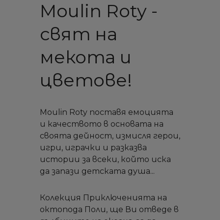
Moulin Roty -
свят на
мекота и
цветове!
Moulin Roty поставя емоцията
и качеството в основата на
своята дейност, измисля герои,
игри, играчки и разказва
истории за всеки, който иска
да запази детската душа...
Колекция Приключенията на
октопода Поли, ще Ви отведе в