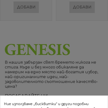
ДОБАВИ
ДОБАВИ
В нашия забързан свят времето никога не
стига. Къде и без много обикаляне да
намерим на едно място най-богатия избор,
най-оригиналните идеи, най-
задоволителното съотношение качество-
цена?
ПОСЛЕДВАЙТЕ НИ
Ние използваме „бисквитки“ и други подобни