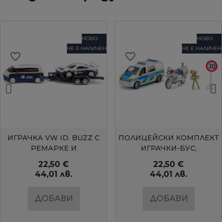
НОВО
НОВО
НЕ Е НАЛИЧЕН
НЕ Е НАЛИЧЕН
favorite_border
favorite_border
БЪРЗ ПРЕГЛЕД
БЪРЗ ПРЕГЛЕД
ИГРАЧКА VW ID. BUZZ С
ПОЛИЦЕЙСКИ КОМПЛЕКТ
РЕМАРКЕ И
ИГРАЧКИ-БУС,
СЪСТЕЗАТЕЛЕН
МОТОЦИКЛЕТ И КАМЕРА
22,50 €
22,50 €
АВТОМОБИЛ...
С...
44,01 лв.
44,01 лв.
ДОБАВИ
ДОБАВИ