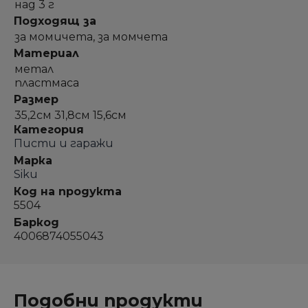
над 3 г
Подходящ за
за момичета, за момчета
Материал
метал
пластмаса
Размер
35,2см 31,8см 15,6см
Категория
Писти и гаражи
Марка
Siku
Код на продукта
5504
Баркод
4006874055043
Подобни продукти