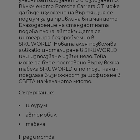
улесняват влизането и излизането.
Включеното Porsche Carrera GT може
да бъде изложено на въртящия се
подиум,за да привлича вниманието.
Благодарение на стандартната
подова плоча, автокъщата се
интегрира безпроблемно в
SIKUWORLD. Новата алея позволява
гъвкаво инсталиране в SIKUWORLD
или използване извън него. Това
може да бъде поставено върху всяка
табела SIKUWORLD и по този начин
предлага възможност за шофиране в
×
×
×
×
СВЕТА на желаното място.
Създай списък
Създай списък
Sign in
Sign in
Съдържание:
Необходимо е да влезете с във Вашия профил
Необходимо е да влезете с във Вашия профил
Добави към списък с
Добави към списък с
×
×
Име на списък
Име на списък
шоурум
за да добавите продукта в списъка с желание
за да добавите продукта в списъка с желание
желани продукти
желани продукти
продукти
продукти
автомобил
табела
add_circle_outline
add_circle_outline
Създай нов списък
Създай нов списък
Предимства:
Отмени
Отмени
Sign in
Sign in
Отмени
Отмени
Създай списък
Създай списък