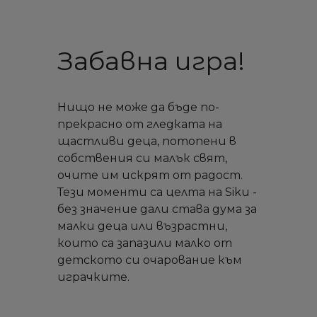
Забавна игра!
Нищо не може да бъде по-
прекрасно от гледката на
щастливи деца, потопени в
собствения си малък свят,
очите им искрят от радост.
Тези моменти са целта на Siku -
без значение дали става дума за
малки деца или възрастни,
които са запазили малко от
детското си очарование към
играчките.