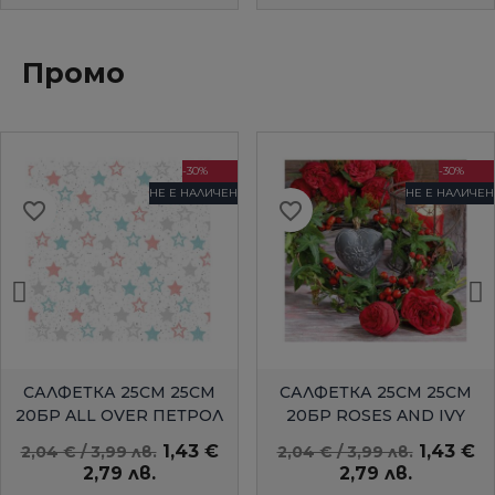
Промо
-30%
-30%
НЕ Е НАЛИЧЕН
НЕ Е НАЛИЧЕН
favorite_border
favorite_border
БЪРЗ ПРЕГЛЕД
БЪРЗ ПРЕГЛЕД
САЛФЕТКА 25СМ 25СМ
САЛФЕТКА 25СМ 25СМ
20БР ALL OVER ПЕТРОЛ
20БР ROSES AND IVY
AMBIENTE
1,43 €
1,43 €
2,04 € / 3,99 лв.
2,04 € / 3,99 лв.
2,79 лв.
2,79 лв.