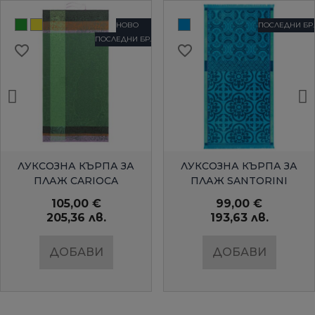
НОВО
ПОСЛЕДНИ БР.
ПОСЛЕДНИ БР.
favorite_border
favorite_border
БЪРЗ ПРЕГЛЕД
БЪРЗ ПРЕГЛЕД
ЛУКСОЗНА КЪРПА ЗА
ЛУКСОЗНА КЪРПА ЗА
ПЛАЖ CARIOCA
ПЛАЖ SANTORINI
105,00 €
99,00 €
205,36 лв.
193,63 лв.
ДОБАВИ
ДОБАВИ