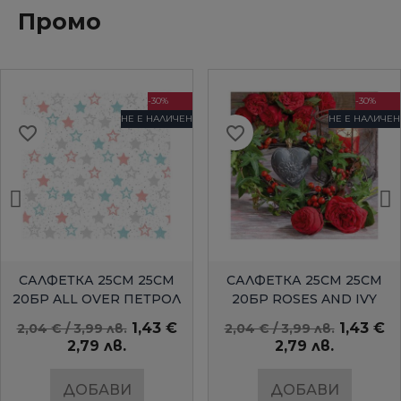
Промо
-30%
-30%
НЕ Е НАЛИЧЕН
НЕ Е НАЛИЧЕН
favorite_border
favorite_border
БЪРЗ ПРЕГЛЕД
БЪРЗ ПРЕГЛЕД
САЛФЕТКА 25СМ 25СМ
САЛФЕТКА 25СМ 25СМ
20БР ALL OVER ПЕТРОЛ
20БР ROSES AND IVY
AMBIENTE
1,43 €
1,43 €
2,04 € / 3,99 лв.
2,04 € / 3,99 лв.
2,79 лв.
2,79 лв.
ДОБАВИ
ДОБАВИ