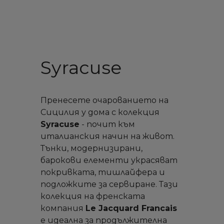
Syracuse
Пренесете очарованието на
Сицилия у дома с колекция
Syracuse
- почит към
италианския начин на живот.
Тънки, модернизирани,
барокови елементи украсяват
покривката, тишлайфера и
подложките за сервиране. Тази
колекция на френската
компания
Le Jacquard Francais
е идеална за прoдължителна