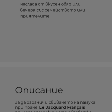
наслада от вкусен обяд или
вечеря със семейството или
приятелите.
Описание
За да ограничи свиването на памука
при пране,
Le Jacquard Français