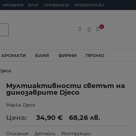
МАГАЗИНИ
БЛОГ
ПРОФИЛИ.БГ
PERDETATA.BG
АРОМАТИ
БАНЯ
ФИРМИ
ПРОМО
jeco
Мултиактивности светът на
динозаврите Djeco
Марка
Djeco
Цена:
34,90 €
68,26 лв.
Описание
Детайли
Инструкции