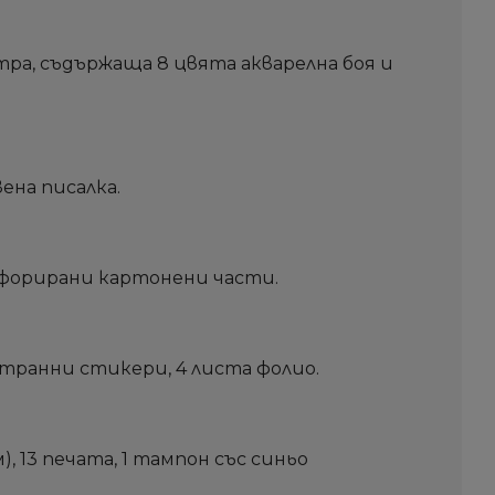
алитра, съдържаща 8 цвята акварелна боя и
вена писалка.
ерфорирани картонени части.
устранни стикери, 4 листа фолио.
), 13 печата, 1 тампон със синьо