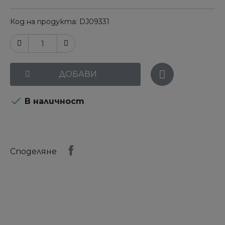
Код на продукта
DJ09331
ДОБАВИ

В наличност
Споделяне