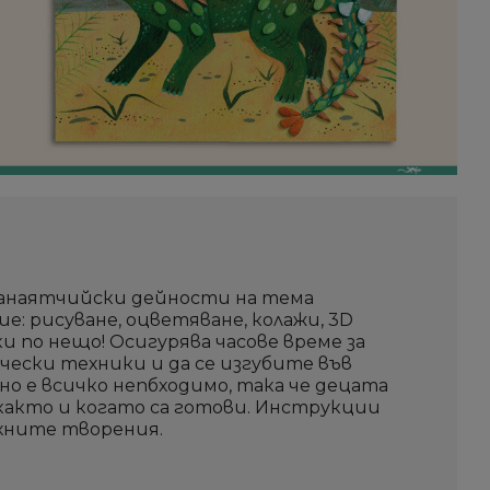
занаятчийски дейности на тема
е: рисуване, оцветяване, колажи, 3D
ки по нещо! Осигурява часове време за
рчески техники и да се изгубите във
о е всичко непбходимо, така че децата
 както и когато са готови. Инструкции
хните творения.