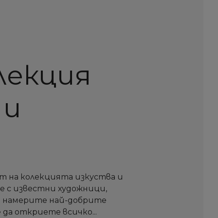
олекция
 и
т на колекцията изкуства и
те с известни художници,
а намерите най-добрите
 да откриете всичко...