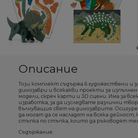
Описание
Този комплект съдържа 6 художествени и 
динозаври и всякакви проекти за изпълнени
модели, скреч карти и 3D сцени. Има за все
изработка, за да изследвате различни тво
вълнуващия свят на динозаврите. Осигурен
да могат да се насладят на всяка дейност,
стъпка по стъпка, които да ръководят те
Съдържание: