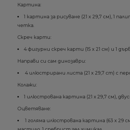
Картина:
1 картина за рисуване (21 x 29,7 см), 1 п
четка.
Скреч карти:
4 фигурни скреч карти (15 x 21 см) и 1 дър
Направи си сам динозаври:
4 илюстрирани листа (21 x 29,7 cm) с п
Колажи:
1 илюстрована картина (21 х 29,7 см), дв
Оцветяване:
1 голяма илюстрована картина (63 x 29 см
мастило, 1 сребрист гел химикал.