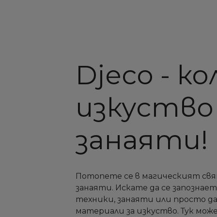
Djeco - к
изкуство
занаяти!
Потопете се в магическият свя
занаяти. Искате да се запознае
техники, занаяти или просто д
материали за изкуство. Тук може