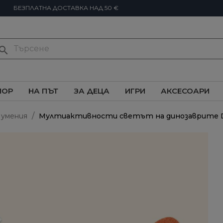
БЕЗПЛАТНА ДОСТАВКА НАД 50 €
earch
ИОР
НА ПЪТ
ЗА ДЕЦА
ИГРИ
АКСЕСОАРИ
 умения
Мултиактивности светът на динозаврите D