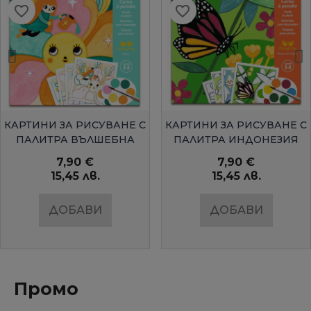
favorite_border
favorite_border
БЪРЗ ПРЕГЛЕД
БЪРЗ ПРЕГЛЕД
КАРТИНИ ЗА РИСУВАНЕ С
КАРТИНИ ЗА РИСУВАНЕ С
ПАЛИТРА ВЪЛШЕБНА
ПАЛИТРА ИНДОНЕЗИЯ
ГРАДИНАDJECO
DJECO
7,90 €
7,90 €
15,45 лв.
15,45 лв.
ДОБАВИ
ДОБАВИ
Промо