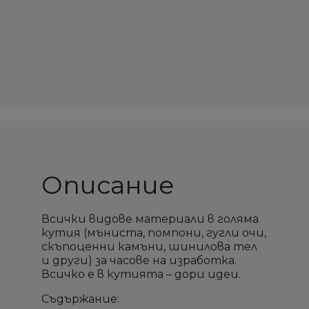
Описание
Всички видове материали в голяма
кутия (мъниста, помпони, гугли очи,
скъпоценни камъни, шинилова тел
и други) за часове на изработка.
Всичко е в кутията – дори идеи.
Съдържание: