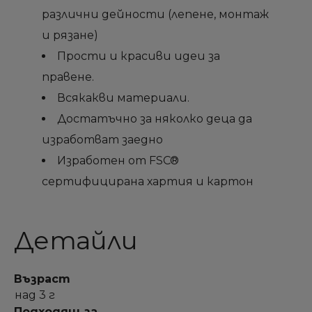
различни дейности (лепене, монтаж
и рязане)
Прости и красиви идеи за
правене.
Всякакви материали.
Достатъчно за няколко деца да
изработват заедно
Изработен от FSC®
сертифицирана хартия и картон
Детайли
Възраст
над 3 г
Подходящ за