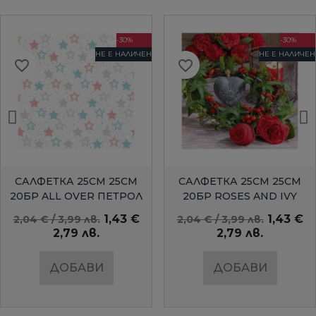
-30%
-30%
НЕ Е НАЛИЧЕН
НЕ Е НАЛИЧЕН
favorite_border
favorite_border
БЪРЗ ПРЕГЛЕД
БЪРЗ ПРЕГЛЕД
САЛФЕТКА 25СМ 25СМ
САЛФЕТКА 25СМ 25СМ
20БР ALL OVER ПЕТРОЛ
20БР ROSES AND IVY
AMBIENTE
1,43 €
1,43 €
2,04 € / 3,99 лв.
2,04 € / 3,99 лв.
2,79 лв.
2,79 лв.
ДОБАВИ
ДОБАВИ