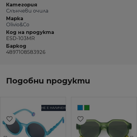
Категория
Слънчеви очила
Марка
Olivio&Co
Код на продукта
ESD-103MR
Баркод
4897108583926
Подобни продукти
НЕ Е НАЛИЧЕН
favorite_border
favorite_border