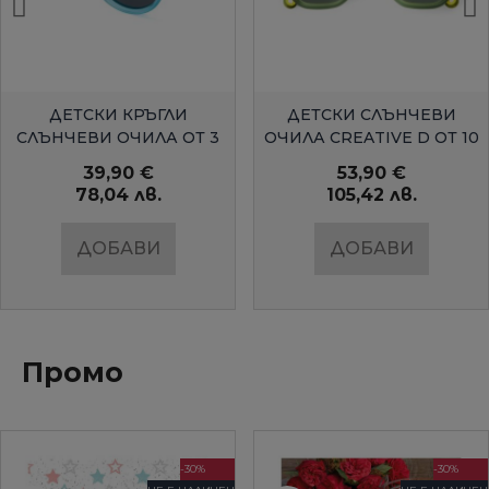
БЪРЗ ПРЕГЛЕД
БЪРЗ ПРЕГЛЕД
ДЕТСКИ КРЪГЛИ
ДЕТСКИ СЛЪНЧЕВИ
СЛЪНЧЕВИ ОЧИЛА ОТ 3
ОЧИЛА CREATIVE D ОТ 10
ДО 5 Г.OLIVIO&CO
ДО 15Г.OLIVIO&CO
39,90 €
53,90 €
78,04 лв.
105,42 лв.
ДОБАВИ
ДОБАВИ
Промо
-30%
-30%