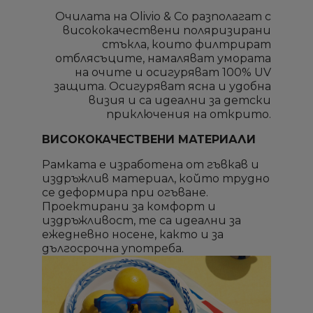
Очилата на Olivio & Co разполагат с
висококачествени поляризирани
стъкла, които филтрират
отблясъците, намаляват умората
на очите и осигуряват 100% UV
защита. Осигуряват ясна и удобна
визия и са идеални за детски
приключения на открито.
ВИСОКОКАЧЕСТВЕНИ МАТЕРИАЛИ
Рамката е изработена от гъвкав и
издръжлив материал, който трудно
се деформира при огъване.
Проектирани за комфорт и
издръжливост, те са идеални за
ежедневно носене, както и за
дългосрочна употреба.