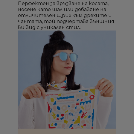
Перфектен за връзване на косата,
носене като шал или добавяне на
отличителен щрих към дрехите и
чантата, той подчертава външния
ви вид с уникален стил.