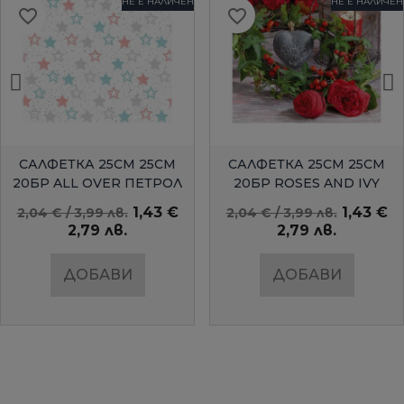
НЕ Е НАЛИЧЕН
НЕ Е НАЛИЧЕН
favorite_border
favorite_border
БЪРЗ ПРЕГЛЕД
БЪРЗ ПРЕГЛЕД
САЛФЕТКА 25СМ 25СМ
САЛФЕТКА 25СМ 25СМ
20БР ALL OVER ПЕТРОЛ
20БР ROSES AND IVY
AMBIENTE
1,43 €
1,43 €
2,04 € / 3,99 лв.
2,04 € / 3,99 лв.
2,79 лв.
2,79 лв.
ДОБАВИ
ДОБАВИ