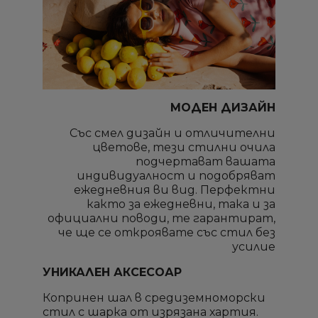
МОДЕН ДИЗАЙН
Със смел дизайн и отличителни
цветове, тези стилни очила
подчертават вашата
индивидуалност и подобряват
ежедневния ви вид. Перфектни
както за ежедневни, така и за
официални поводи, те гарантират,
че ще се откроявате със стил без
усилие
УНИКАЛЕН АКСЕСОАР
Копринен шал в средиземноморски
стил с шарка от изрязана хартия.