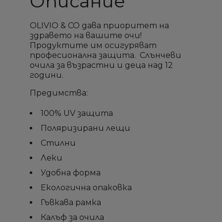
Описание
OLIVIO & CO дава приоритет на
здравето на вашите очи!
Продуктите им осигуряват
професионална защита. Слънчеви
очила за възрастни и деца над 12
години.
Предимства:
100% UV защита
Поляризирани лещи
Стилни
Леки
Удобна форма
Екологична опаковка
Гъвкава рамка
Калъф за очила