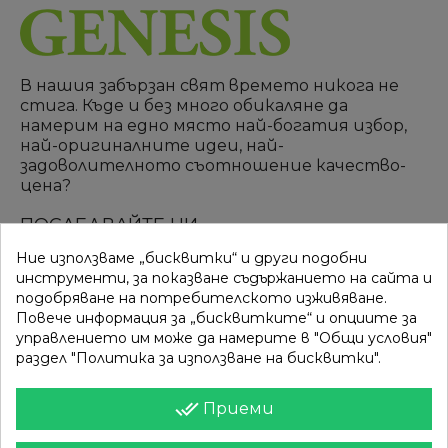
В нашия забързан свят времето никога не
стига. Къде и без много обикаляне да
намерим на едно място най-богатия избор,
най-оригиналните идеи, най-
задоволителното съотношение качество-
цена?
ПОСЛЕДВАЙТЕ НИ
Ние използваме „бисквитки“ и други подобни
инструменти, за показване съдържанието на сайта и
подобряване на потребителското изживяване.
ВРЪЗКИ
КАТЕГОРИИ
Повече информация за „бисквитките“ и опциите за
управлението им може да намерите в "Общи условия"
Вход
Разпродажба
раздел "Политика за използване на бисквитки".
Моят профил
Нови продукти
done_all
Приеми
Фирми
Най-продавани