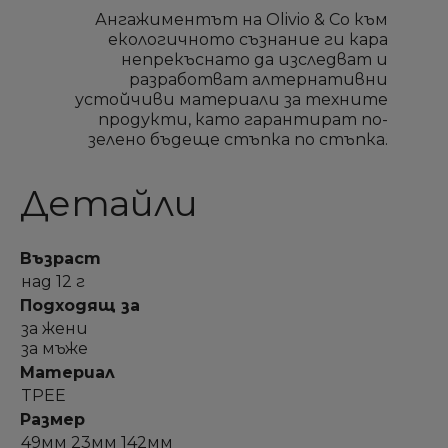
Ангажиментът на Olivio & Co към
екологичното съзнание ги кара
непрекъснато да изследват и
разработват алтернативни
устойчиви материали за техните
продукти, като гарантират по-
зелено бъдеще стъпка по стъпка.
Детайли
Възраст
над 12 г
Подходящ за
за жени
за мъже
Материал
TPEE
Размер
49мм 23мм 142мм