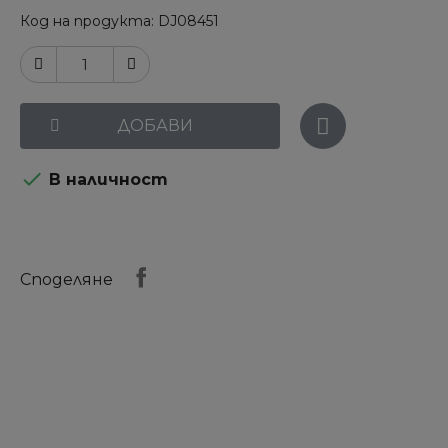
Код на продукта
DJ08451
ДОБАВИ

В наличност
Споделяне