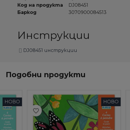
Код на продукта
DJ08451
Баркод
3070900084513
Инструкции
DJ08451 инструкции
Подобни продукти
НОВО
favorite_border
favorite_border