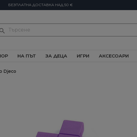
БЕЗПЛАТНА ДОСТАВКА НАД 50 €
earch
ИОР
НА ПЪТ
ЗА ДЕЦА
ИГРИ
АКСЕСОАРИ
о Djeco