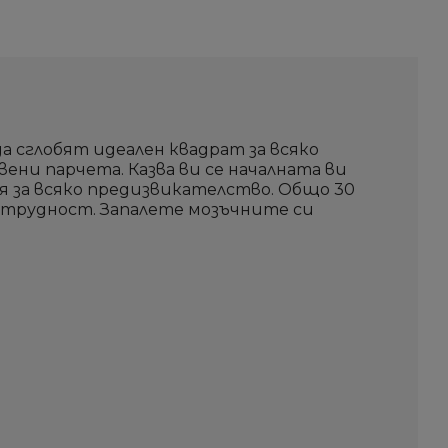
Създай нов списък
Създай нов списък
Отмени
Отмени
Sign i
Sign i
Отмени
Отмени
Създай списъ
Създай списъ
а сглобят идеален квадрат за всяко
ени парчета. Казва ви се началната ви
я за всяко предизвикателство. Общо 30
 трудност. Запалете мозъчните си