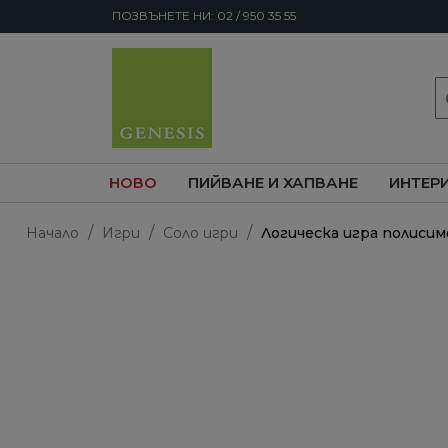
ПОЗВЪНЕТЕ НИ: 02 / 950 35 55
s
НОВО
ПИЙВАНЕ И ХАПВАНЕ
ИНТЕР
Начало
Игри
Соло игри
Логическа игра полисим