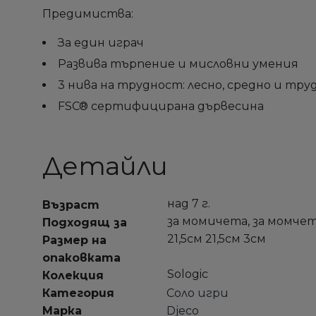
Предимиства:
За един играч
Развива търпение и мисловни умения
3 нива на трудност: лесно, средно и тру
FSC® сертифицирана дървесина
Детайли
над 7 г.
Възраст
за момичета, за момче
Подходящ за
21,5см 21,5см 3см
Размер на
опаковката
Sologic
Колекция
Категория
Соло игри
Марка
Djeco