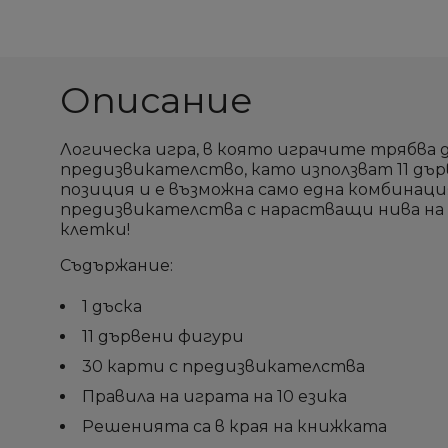
add_circle_outline
add_circle_outline
Описание
Логическа игра, в която играчите трябва д
предизвикателство, като използват 11 дърв
позиция и е възможна само една комбинаци
предизвикателства с нарастващи нива на
клетки!
Съдържание:
1 дъска
11 дървени фигури
30 карти с предизвикателства
Правила на играта на 10 езика
Решенията са в края на книжката