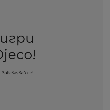
 игри
Djeco!
 Забавлявай се!