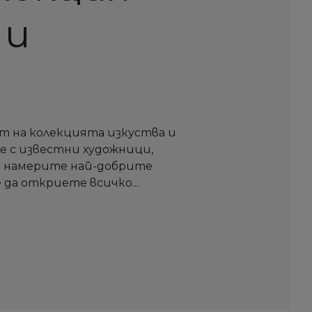
 и
т на колекцията изкуства и
те с известни художници,
а намерите най-добрите
 да откриете всичко...