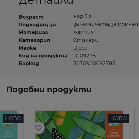
над 3 г
Възраст
за момичета, за момче
Подходящ за
хартия
Материал
Категория
Стикери
Марка
Djeco
Код на продукта
DJ09278
Баркод
3070900092785
Подобни продукти
НОВО
favorite_border
favorite_border