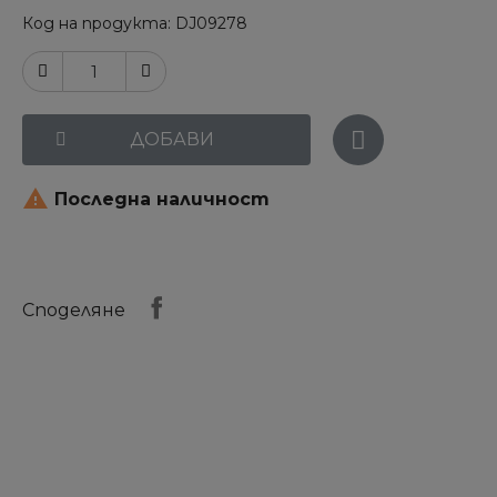
Код на продукта
DJ09278
ДОБАВИ

Последна наличност
Споделяне