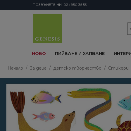
ПОЗВЪНЕТЕ НИ: 02 / 950 35 55
s
НОВО
ПИЙВАНЕ И ХАПВАНЕ
ИНТЕР
Начало
За деца
Детско творчество
Стикери