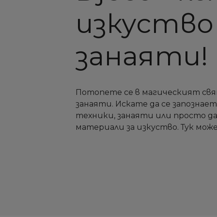
изкуство
занаяти!
Потопете се в магическият свя
занаяти. Искате да се запознае
техники, занаяти или просто д
материали за изкуство. Тук може