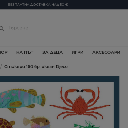
БЕЗПЛАТНА ДОСТАВКА НАД 50 €
earch
ИОР
НА ПЪТ
ЗА ДЕЦА
ИГРИ
АКСЕСОАРИ
Стикери 160 бр. океан Djeco