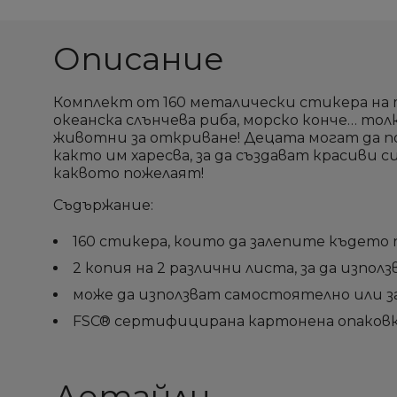
add_circle_outline
add_circle_outline
Описание
Комплект от 160 металически стикера на т
океанска слънчева риба, морско конче… тол
животни за откриване! Децата могат да 
както им харесва, за да създават красиви с
каквото пожелаят!
Съдържание:
160 стикера, които да залепите където 
2 копия на 2 различни листа, за да изп
може да използват самостоятелно или з
FSC® сертифицирана картонена опаков
Детайли