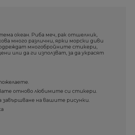
Създай нов списък
Създай нов списък
Отмени
Отмени
Sign i
Sign i
Отмени
Отмени
Създай списъ
Създай списъ
ема океан. Риба меч, рак отшелник,
кова много различни, ярки морски диви
подреждат многобройните стикери,
цени или да ги използват, за да украсят
пожелаете.
олзвате отново любимите си стикери.
а завършване на вашите рисунки.
ка