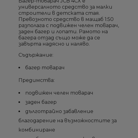
Багер-товарач JCB 4CX е
универсалното средство за малки
строители в детската стая.
Превозното средство в мащаб 1:50
разполага с подвижен челен товарач,
заден багер и лопати. Рамото на
багера отзад също може да се
завърта надясно и наляво.
Съдържание:
багер товарач
Предимства:
×
×
×
×
Създай списък
Създай списък
Sign in
Sign in
подвижен челен товарач
заден багер
Необходимо е да влезете с във Вашия профил
Необходимо е да влезете с във Вашия профил
Добави към списък с
Добави към списък с
×
×
Име на списък
Име на списък
дълготрайно забавление
за да добавите продукта в списъка с желание
за да добавите продукта в списъка с желание
желани продукти
желани продукти
продукти
продукти
благодарение на възможностите за
комбиниране
add_circle_outline
add_circle_outline
Създай нов списък
Създай нов списък