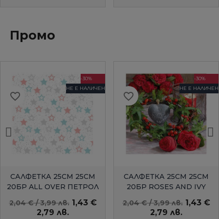
Промо
-30%
-30%
НЕ Е НАЛИЧЕН
НЕ Е НАЛИЧЕН
favorite_border
favorite_border
БЪРЗ ПРЕГЛЕД
БЪРЗ ПРЕГЛЕД
САЛФЕТКА 25СМ 25СМ
САЛФЕТКА 25СМ 25СМ
20БР ALL OVER ПЕТРОЛ
20БР ROSES AND IVY
AMBIENTE
1,43 €
1,43 €
2,04 € / 3,99 лв.
2,04 € / 3,99 лв.
2,79 лв.
2,79 лв.