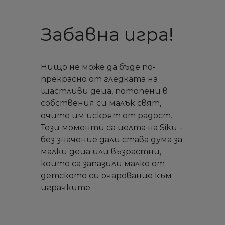
Забавна игра!
Нищо не може да бъде по-
прекрасно от гледката на
щастливи деца, потопени в
собствения си малък свят,
очите им искрят от радост.
Тези моменти са целта на Siku -
без значение дали става дума за
малки деца или възрастни,
които са запазили малко от
детското си очарование към
играчките.