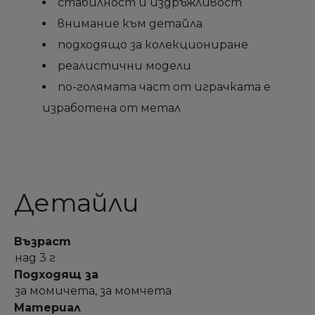
стабилност и издръжливост
Отмени
Отмени
Sign in
Sign in
Отмени
Отмени
Създай списък
Създай списък
внимание към детайла
подходящо за колекциониране
реалистични модели
по-голямата част от играчката е
изработена от метал
Детайли
Възраст
над 3 г
Подходящ за
за момичета, за момчета
Материал