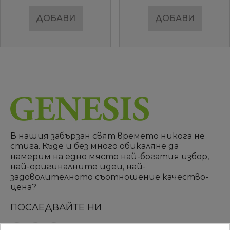
ДОБАВИ
ДОБАВИ
В нашия забързан свят времето никога не
стига. Къде и без много обикаляне да
намерим на едно място най-богатия избор,
най-оригиналните идеи, най-
задоволителното съотношение качество-
цена?
ПОСЛЕДВАЙТЕ НИ