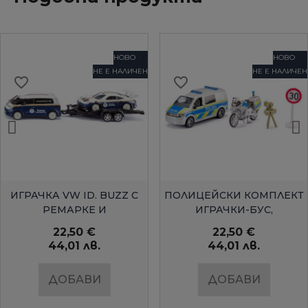
НОВО
НОВО
НЕ Е НАЛИЧЕН
НЕ Е НАЛИЧЕН
favorite_border
favorite_border
БЪРЗ ПРЕГЛЕД
БЪРЗ ПРЕГЛЕД
ИГРАЧКА VW ID. BUZZ С
ПОЛИЦЕЙСКИ КОМПЛЕКТ
РЕМАРКЕ И
ИГРАЧКИ-БУС,
СЪСТЕЗАТЕЛЕН
МОТОЦИКЛЕТ И КАМЕРА
22,50 €
22,50 €
АВТОМОБИЛ...
С...
44,01 лв.
44,01 лв.
ДОБАВИ
ДОБАВИ