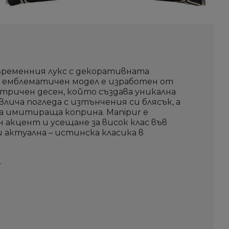
временния лукс с декоративната
ози емблематичен модел е изработен от
ричен десен, който създава уникална
лича погледа с изтънчения си блясък, а
а имитираща коприна. Manipur е
 акцент и усещане за висок клас във
и актуална – истинска класика в
.