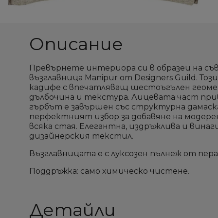
Описание
Превърнете интериора си в образец на съ
възглавница Manipur от Designers Guild. Т
кадифе с впечатляващ шестоъгълен геомет
дълбочина и текстура. Лицевата част прив
гърбът е завършен със структурна дамаск
перфектният избор за добавяне на модерен
всяка стая. Елегантна, издръжлива и винаг
дизайнерския текстил.
Възглавницата е с луксозен пълнеж от пера
Поддръжка: само химическо чистене.
Детайли