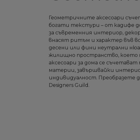
Геометричните аксесоари съче
богати текстури – от кадифе 
за съвременния интериор, дек
внасят ритъм и характер във вс
десени или фини неутрални нюан
жилищно пространство, което пле
аксесоари за дома се съчетава
материи, завършвайки интериор
индивидуалност. Преобразете д
Designers Guild.