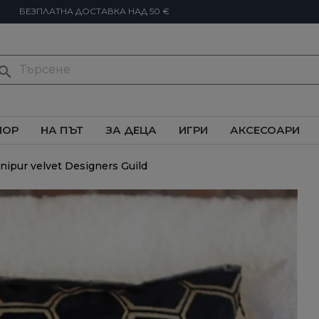
БЕЗПЛАТНА ДОСТАВКА НАД 50 €
earch
ИОР
НА ПЪТ
ЗА ДЕЦА
ИГРИ
АКСЕСОАРИ
ipur velvet Designers Guild