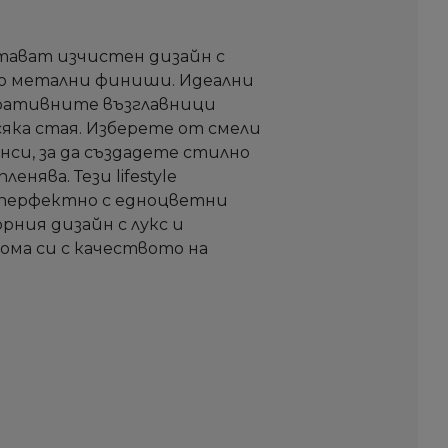
тават изчистен дизайн с
до метални финиши. Идеални
оративните възглавници
яка стая. Изберете от смели
си, за да създадете стилно
нява. Тези lifestyle
т перфектно с едноцветни
ния дизайн с лукс и
ома си с качеството на