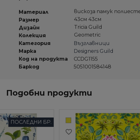
вискоза памук полиест
Материал
43см 43см
Размер
Tricia Guild
Дизайн
Geometric
Колекция
Категория
Възглавници
Марка
Designers Guild
Код на продукта
CCDG1155
Баркод
5051001584148
Подобни продукти
favorite_border
favorite_border