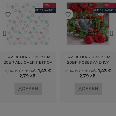
-30%
-30%
НЕ Е НАЛИЧЕН
НЕ Е НАЛИЧЕН
favorite_border
favorite_border
БЪРЗ ПРЕГЛЕД
БЪРЗ ПРЕГЛЕД
САЛФЕТКА 25СМ 25СМ
САЛФЕТКА 25СМ 25СМ
20БР ALL OVER ПЕТРОЛ
20БР ROSES AND IVY
AMBIENTE
1,43 €
1,43 €
2,04 € / 3,99 лв.
2,04 € / 3,99 лв.
2,79 лв.
2,79 лв.
ДОБАВИ
ДОБАВИ