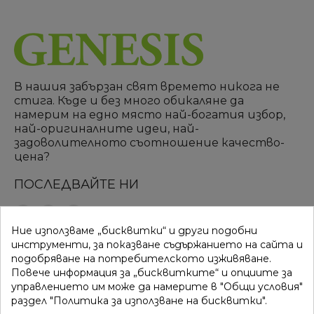
В нашия забързан свят времето никога не
стига. Къде и без много обикаляне да
намерим на едно място най-богатия избор,
най-оригиналните идеи, най-
задоволителното съотношение качество-
цена?
ПОСЛЕДВАЙТЕ НИ
Ние използваме „бисквитки“ и други подобни
ВРЪЗКИ
КАТЕГОРИИ
инструменти, за показване съдържанието на сайта и
подобряване на потребителското изживяване.
Вход
Разпродажба
Повече информация за „бисквитките“ и опциите за
управлението им може да намерите в "Общи условия"
Моят профил
Нови продукти
раздел "Политика за използване на бисквитки".