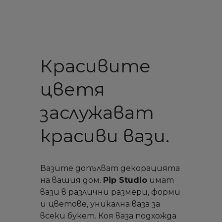
Красивите
цветя
заслужават
красиви вази.
Вазите допълват декорацията
на вашия дом.
Pip Studio
имат
вази в различни размери, форми
и цветове, уникална ваза за
всеки букет. Коя ваза подхожда