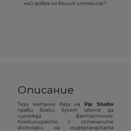
най-добре на вашия интериор?
Описание
Тази метална ваза на
Pip Studio
прави всеки букет цветя да
изглежда фантастично.
Комбинирайте с останалите
×
×
×
×
аксесоари на нидерландската
Създай списък
Създай списък
Sign in
Sign in