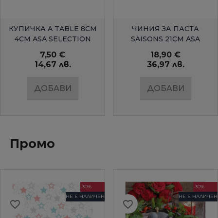
БЪРЗ ПРЕГЛЕД
БЪРЗ ПРЕГЛЕД
КУПИЧКА A TABLE 8СМ
ЧИНИЯ ЗА ПАСТА
4СМ ASA SELECTION
SAISONS 21СМ ASA
SELECTION
7,50 €
18,90 €
14,67 лв.
36,97 лв.
ДОБАВИ
ДОБАВИ
Промо
-30%
-30%
НЕ Е НАЛИЧЕН
НЕ Е НАЛИЧЕН
favorite_border
favorite_border