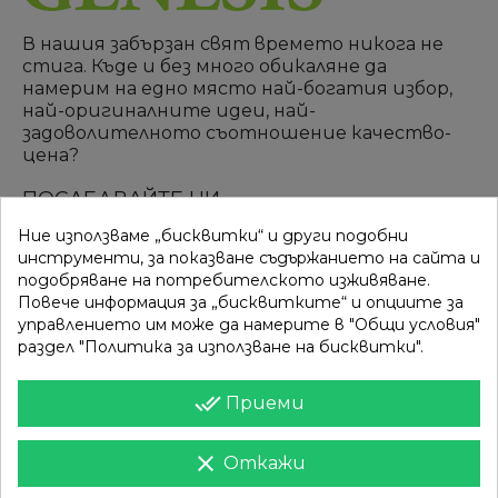
В нашия забързан свят времето никога не
стига. Къде и без много обикаляне да
намерим на едно място най-богатия избор,
най-оригиналните идеи, най-
задоволителното съотношение качество-
цена?
ПОСЛЕДВАЙТЕ НИ
Ние използваме „бисквитки“ и други подобни
инструменти, за показване съдържанието на сайта и
подобряване на потребителското изживяване.
ВРЪЗКИ
КАТЕГОРИИ
Повече информация за „бисквитките“ и опциите за
управлението им може да намерите в "Общи условия"
Вход
Разпродажба
раздел "Политика за използване на бисквитки".
Моят профил
Нови продукти
done_all
Приеми
Фирми
Най-продавани
clear
Откажи
ИНФОРМАЦИЯ