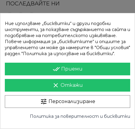
ПОСЛЕДВАЙТЕ НИ
Ние използваме „бисквитки“ и други подобни
ВРЪЗКИ
КАТЕГОРИИ
инструменти, за показване съдържанието на сайта и
подобряване на потребителското изживяване.
Вход
Разпродажба
Повече информация за „бисквитките“ и опциите за
управлението им може да намерите в "Общи условия"
Моят профил
Нови продукти
раздел "Политика за използване на бисквитки".
Фирми
Най-продавани
done_all
Приеми
ИНФОРМАЦИЯ
clear
Откажи
Доставка
Контакти
Поверителност
Карта на сайта
tune
Персонализиране
Общи условия
Магазини
Политика за поверителност и бисквитки
Право на отказ