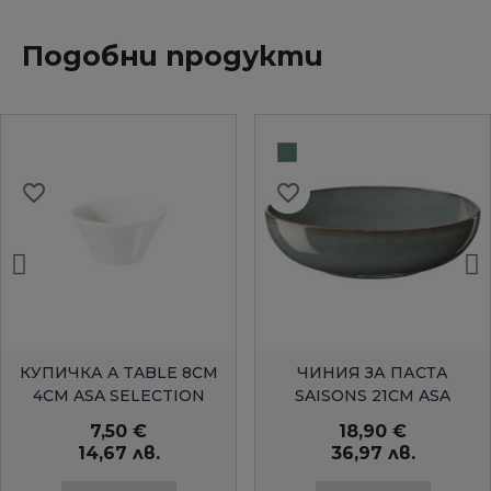
Подобни продукти
favorite_border
favorite_border
БЪРЗ ПРЕГЛЕД
БЪРЗ ПРЕГЛЕД
КУПИЧКА A TABLE 8СМ
ЧИНИЯ ЗА ПАСТА
4СМ ASA SELECTION
SAISONS 21СМ ASA
SELECTION
7,50 €
18,90 €
14,67 лв.
36,97 лв.