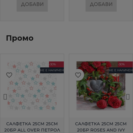
ДОБАВИ
ДОБАВИ
Промо
-30%
-30%
НЕ Е НАЛИЧЕН
НЕ Е НАЛИЧЕН
favorite_border
favorite_border
БЪРЗ ПРЕГЛЕД
БЪРЗ ПРЕГЛЕД
САЛФЕТКА 25СМ 25СМ
САЛФЕТКА 25СМ 25СМ
20БР ALL OVER ПЕТРОЛ
20БР ROSES AND IVY