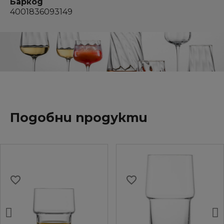
Баркод
4001836093149
Подобни продукти
favorite_border
favorite_border