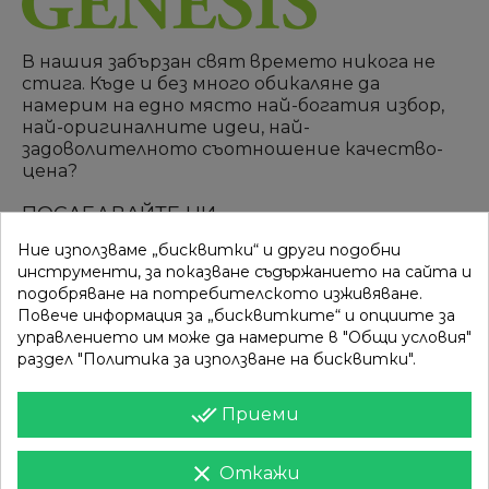
В нашия забързан свят времето никога не
стига. Къде и без много обикаляне да
намерим на едно място най-богатия избор,
най-оригиналните идеи, най-
задоволителното съотношение качество-
цена?
ПОСЛЕДВАЙТЕ НИ
Ние използваме „бисквитки“ и други подобни
инструменти, за показване съдържанието на сайта и
подобряване на потребителското изживяване.
ВРЪЗКИ
КАТЕГОРИИ
Повече информация за „бисквитките“ и опциите за
управлението им може да намерите в "Общи условия"
Вход
Разпродажба
раздел "Политика за използване на бисквитки".
Моят профил
Нови продукти
done_all
Приеми
Фирми
Най-продавани
clear
Откажи
ИНФОРМАЦИЯ