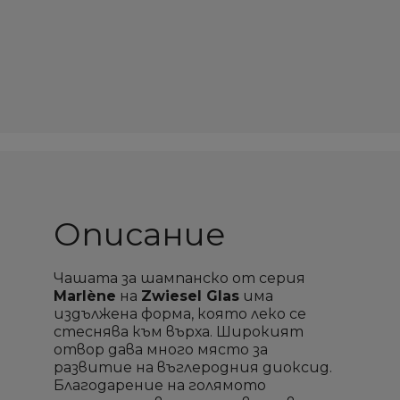
Описание
Чашата за шампанско от серия
Marlène
на
Zwiesel Glas
има
издължена форма, която леко се
стеснява към върха. Широкият
×
×
×
×
Създай списък
Създай списък
отвор дава много място за
Sign in
Sign in
развитие на въглеродния диоксид.
Благодарение на голямото
Необходимо е да влезете с във Вашия профил
Необходимо е да влезете с във Вашия профил