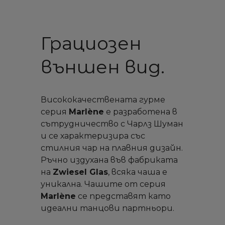
Грациозен
външен вид.
Висококачествената гурме
серия
Marlène
е разработена в
сътрудничество с Чарлз Шуман
и се характеризира със
стилния чар на плавния дизайн.
Ръчно издухана във фабриката
на
Zwiesel Glas
, всяка чаша е
уникална. Чашите от серия
Marlène
се представят като
идеални танцови партньори.