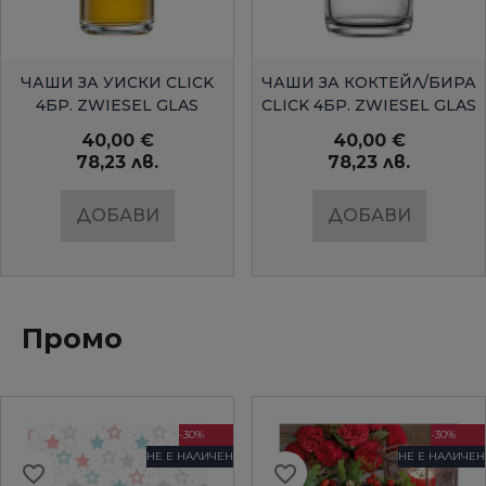
БЪРЗ ПРЕГЛЕД
БЪРЗ ПРЕГЛЕД
ЧАШИ ЗА УИСКИ CLICK
ЧАШИ ЗА КОКТЕЙЛ/БИРА
4БР. ZWIESEL GLAS
CLICK 4БР. ZWIESEL GLAS
40,00 €
40,00 €
78,23 лв.
78,23 лв.
ДОБАВИ
ДОБАВИ
Промо
-30%
-30%
НЕ Е НАЛИЧЕН
НЕ Е НАЛИЧЕН
favorite_border
favorite_border