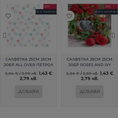
-30%
-30%
НЕ Е НАЛИЧЕН
НЕ Е НАЛИЧЕН
favorite_border
favorite_border
БЪРЗ ПРЕГЛЕД
БЪРЗ ПРЕГЛЕД
САЛФЕТКА 25СМ 25СМ
САЛФЕТКА 25СМ 25СМ
20БР ALL OVER ПЕТРОЛ
20БР ROSES AND IVY
AMBIENTE
1,43 €
1,43 €
2,04 € / 3,99 лв.
2,04 € / 3,99 лв.
2,79 лв.
2,79 лв.
ДОБАВИ
ДОБАВИ