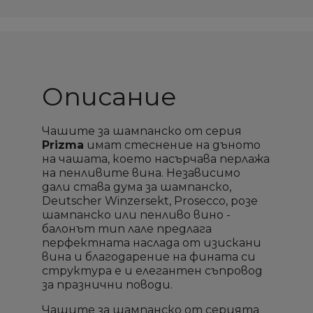
Описание
Чашите за шампанско от серия
×
×
×
×
Създай списък
Създай списък
Sign in
Sign in
Prizma
имат стеснение на дъното
на чашата, което насърчава перлажа
на пенливите вина. Независимо
Необходимо е да влезете с във Вашия профил
Необходимо е да влезете с във Вашия профил
Добави към списък с
Добави към списък с
дали става дума за шампанско,
×
×
Име на списък
Име на списък
за да добавите продукта в списъка с желание
за да добавите продукта в списъка с желание
Deutscher Winzersekt, Prosecco, розе
желани продукти
желани продукти
продукти
продукти
шампанско или пенливо вино -
балонът тип лале предлага
add_circle_outline
add_circle_outline
Създай нов списък
Създай нов списък
перфектната наслада от изискани
вина и благодарение на фината си
Отмени
Отмени
Sign in
Sign in
Отмени
Отмени
Създай списък
Създай списък
структура е и елегантен съпровод
за празнични поводи.
Чашите за шампанско от серията