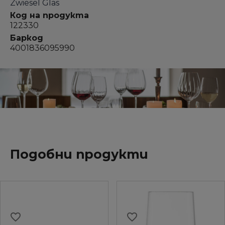
Zwiesel Glas
Код на продукта
122330
Баркод
4001836095990
Подобни продукти
favorite_border
favorite_border