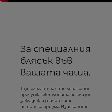
За специалния
блясък във
вашата чаша.
Тази елегантна стъклена серия
пречупва светлината по същия
завладяващ начин като
истинска призма. Изисканите