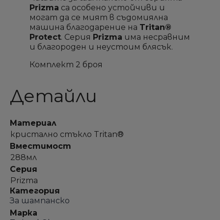
Prizma
са особено устойчиви и
могат да се мият в съдомиялна
машина благодарение на
Tritan®
Protect
. Серия
Prizma
има несравним
и благороден и неустоим блясък.
Комплект 2 броя
Детайли
Материал
кристално стъкло Tritan®
Вместимост
288мл
Серия
Prizma
Категория
За шампанско
Марка