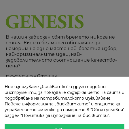
В нашия забързан свят времето никога не
стига. Къде и без много обикаляне да
намерим на едно място най-богатия избор,
най-оригиналните идеи, най-
задоволителното съотношение качество-
цена?
ПОСЛЕДВАЙТЕ НИ
Ние използваме „бисквитки“ и други подобни
инструменти, за показване съдържанието на сайта и
подобряване на потребителското изживяване.
ВРЪЗКИ
КАТЕГОРИИ
Повече информация за „бисквитките“ и опциите за
управлението им може да намерите в "Общи условия"
Вход
Разпродажба
раздел "Политика за използване на бисквитки".
Моят профил
Нови продукти