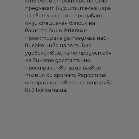
стъклени структури не само
предлагат възхитителна игра
на светлина, но и придават
онзи специален блясък на
вашето вино.
Prizma
е
проектирана да предлага най-
високо ниво на сетивно
удоволствие, като предоставя
на виното достатъчно
пространство, за да развие
пълния си аромат. Радостта
от празненството се отразява
във всяка чаша.