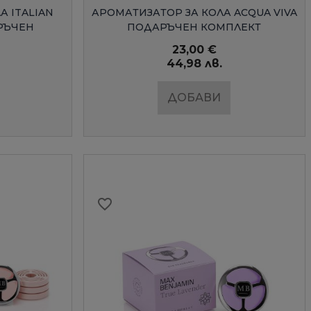
Д
БЪРЗ ПРЕГЛЕД
А ITALIAN
АРОМАТИЗАТОР ЗА КОЛА ACQUA VIVA
РЪЧЕН
ПОДАРЪЧЕН КОМПЛЕКТ
23,00 €
44,98 лв.
ДОБАВИ
favorite_border
×
×
×
×
×
×
×
×
те
те