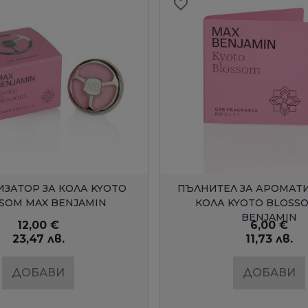
favorite_border
БЪРЗ ПРЕГЛЕД
БЪРЗ ПРЕГЛЕ
ЗАТОР ЗА КОЛА KYOTO
ПЪЛНИТЕЛ ЗА АРОМАТИ
SOM MAX BENJAMIN
КОЛА KYOTO BLOSS
BENJAMIN
12,00 €
6,00 €
23,47 лв.
11,73 лв.
ДОБАВИ
ДОБАВИ