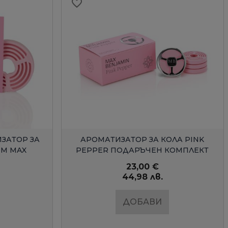
favorite_border
Д
БЪРЗ ПРЕГЛЕД
ЗАТОР ЗА
АРОМАТИЗАТОР ЗА КОЛА PINK
OM MAX
PEPPER ПОДАРЪЧЕН КОМПЛЕКТ
23,00 €
44,98 лв.
ДОБАВИ