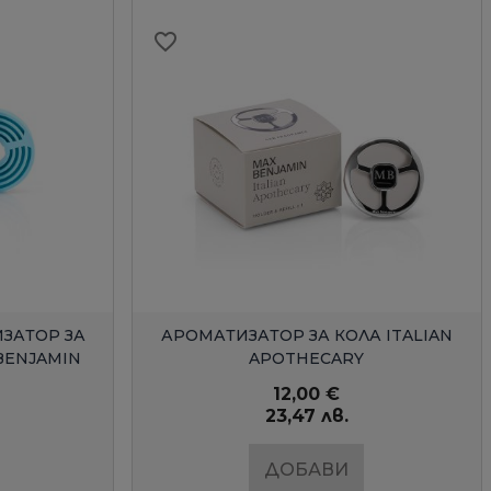
favorite_border
Д
БЪРЗ ПРЕГЛЕД
ЗАТОР ЗА
АРОМАТИЗАТОР ЗА КОЛА ITALIAN
BENJAMIN
APOTHECARY
12,00 €
23,47 лв.
ДОБАВИ