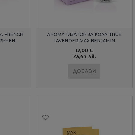
)
)
n
n
к
к
Д
БЪРЗ ПРЕГЛЕД
А FRENCH
АРОМАТИЗАТОР ЗА КОЛА TRUE
АРЪЧЕН
LAVENDER MAX BENJAMIN
12,00 €
23,47 лв.
ДОБАВИ
favorite_border