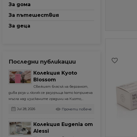
За дома
За пътешествия
За деца
favorite_border
Последни публикации
Колекция Kyoto
Blossom
Свежият блясък на бергамот,
дива роза и люляк се разгръща като копринена
мъгла над изисканите градини на Киото,...
Jul 28, 2026
Прочети повече
Колекция Eugenia от
Alessi