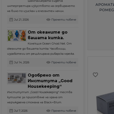
Шампаниерата Eugenia
АРОМАТИ
интерпретира изкуството на сервирането
POMEG
на вино по изискан и елегантен начин.
Jul 21, 2026
Прочети повече
От океаните до
вашата китка.
Колекция Ocean Ghost Net. От
океаните до вашата китка. Часовници,
изработени от рециклирана рибарска мрежа.
Jul 14, 2026
Прочети повече
favorite_border
Одобрено от
Института „Good
Housekeeping“
С
С
S
S
Институтът „Good Housekeeping“ тества
(
(
кутиите за приготвяне на храна от
неръждаема стомана на Black+Blum.
Д
Д
Не
Не
Им
Им
((
((
пр
пр
п
п
Jul 7, 2026
Прочети повече