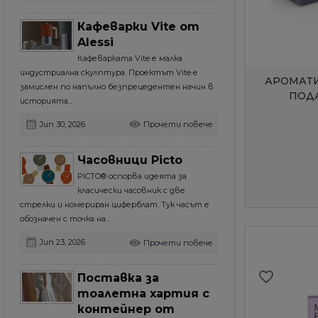
Кафеварки Vite от
add_circle_outline
add_circle_outline
Alessi
Кафеварката Vite е малка
индустриална скулптура. Проектът Vite е
АРОМАТИ
замислен по напълно безпрецедентен начин в
ПОД
историята...
Jun 30, 2026
Прочети повече
Часовници Picto
PICTO® оспорва идеята за
класически часовник с две
стрелки и номериран циферблат. Тук часът е
обозначен с точка на...
Jun 23, 2026
Прочети повече
favorite_border
Поставка за
тоалетна хартия с
контейнер от