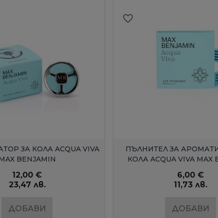
favorite_border
БЪРЗ ПРЕГЛЕД
БЪРЗ ПРЕГЛЕ
ТОР ЗА КОЛА ACQUA VIVA
ПЪЛНИТЕЛ ЗА АРОМАТИ
MAX BENJAMIN
КОЛА ACQUA VIVA MAX 
12,00 €
6,00 €
23,47 лв.
11,73 лв.
ДОБАВИ
ДОБАВИ