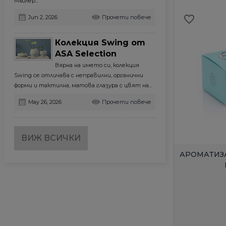
Мьолер...
favorite_border
Jun 2, 2026
Прочети повече
Колекция Swing от
ASA Selection
Вярна на името си, колекция
Swing се отличава с неправилни, органични
форми и тактилна, матова глазура с цвят на...
May 26, 2026
Прочети повече
ВИЖ ВСИЧКИ
АРОМАТИЗА