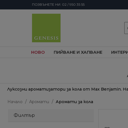
ПОЗВЪНЕТЕ НИ: 02 / 950 35 55
s
НОВО
ПИЙВАНЕ И ХАПВАНЕ
ИНТЕР
Луксозни ароматизатори за кола от Max Benjamin. 
Начало
Аромати
Аромати за кола
Филтър