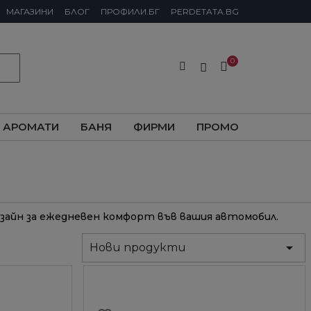
МАГАЗИНИ
БЛОГ
ПРОФИЛИ.БГ
PERDETATA.BG
АРОМАТИ
БАНЯ
ФИРМИ
ПРОМО
изайн за ежедневен комфорт във вашия автомобил.

Нови продукти