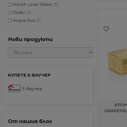
French Linen Water
(3)
Dodici
(3)
Acqua Viva
(3)
favorite_border
Нови продукти
КУПЕТЕ Е-ВАУЧЕР
Е-ваучер
АРОМ
GRAPEFR
От нашия блог