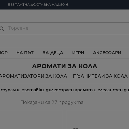
БЕЗПЛАТНА ДОСТАВКА НАД 50 €
earch
ИОР
НА ПЪТ
ЗА ДЕЦА
ИГРИ
АКСЕСОАРИ
АРОМАТИ ЗА КОЛА
АРОМАТИЗАТОРИ ЗА КОЛА
ПЪЛНИТЕЛИ ЗА КОЛА
Натурални съставки, дълготраен аромат и елегантен д
Показани са 27 продукта