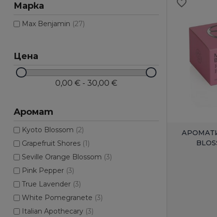
favorite_border
Марка
Max Benjamin
(27)
Цена
0,00 € - 30,00 €
Аромат
Kyoto Blossom
(2)
АРОМАТИ
BLOS
Grapefruit Shores
(1)
Seville Orange Blossom
(3)
Pink Pepper
(3)
True Lavender
(3)
White Pomegranete
(3)
Italian Apothecary
(3)