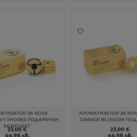
favorite_border
БЪРЗ ПРЕГЛЕД
БЪРЗ ПРЕГЛЕ
АТИЗАТОР ЗА КОЛА
АРОМАТИЗАТОР ЗА КОЛ
UIT SHORES ПОДАРЪЧЕН
ORANGE BLOSSOM ПОДА
КОМПЛЕКТ
23,00 €
23,00 €
44,98 лв.
44,98 лв.