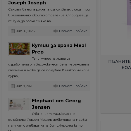
Joseph Joseph
Съхранява една ролка за използване, и още три
в хигиенично, скрито отделение. С повдигаща
се кука, за лесна смяна на...
Jun 16, 2026
Прочети повече
Кутии за храна Meal
Prep
Тези кутии за храна са
ПЪЛНИТЕ
изработени от висококачествена неръждаема
КОЛ
стомана и може да се ползват в микровълнова
фурна,...
Jun 9, 2026
Прочети повече
Elephant от Georg
Jensen
Обичаният малък слон на
дизайнера Йорген Мьолер дебютира за първи
път като отварачка за бутилки, след като