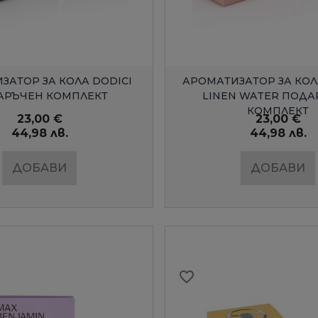
Създай нов списък
Създай нов списък
((cancelText))
((cancelText))
((modalDeleteText)
((modalDeleteText)
Отмени
Отмени
Sign i
Sign i
Отмени
Отмени
Създай списъ
Създай списъ
БЪРЗ ПРЕГЛЕД
БЪРЗ ПРЕГЛЕ
ЗАТОР ЗА КОЛА DODICI
АРОМАТИЗАТОР ЗА КОЛ
АРЪЧЕН КОМПЛЕКТ
LINEN WATER ПОД
КОМПЛЕКТ
23,00 €
23,00 €
44,98 лв.
44,98 лв.
ДОБАВИ
ДОБАВИ
favorite_border