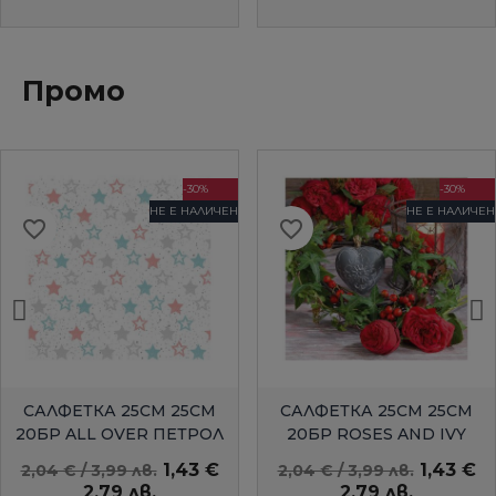
Промо
-30%
-30%
НЕ Е НАЛИЧЕН
НЕ Е НАЛИЧЕН
favorite_border
favorite_border
БЪРЗ ПРЕГЛЕД
БЪРЗ ПРЕГЛЕД
САЛФЕТКА 25СМ 25СМ
САЛФЕТКА 25СМ 25СМ
20БР ALL OVER ПЕТРОЛ
20БР ROSES AND IVY
AMBIENTE
1,43 €
1,43 €
2,04 € / 3,99 лв.
2,04 € / 3,99 лв.
2,79 лв.
2,79 лв.