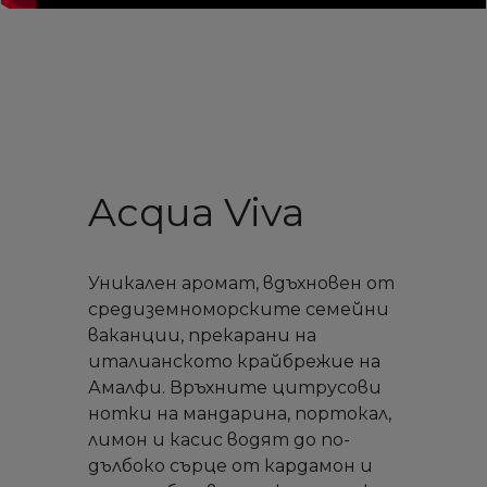
Acqua Viva
Уникален аромат, вдъхновен от
средиземноморските семейни
ваканции, прекарани на
италианското крайбрежие на
Амалфи. Връхните цитрусови
нотки на мандарина, портокал,
лимон и касис водят до по-
дълбоко сърце от кардамон и