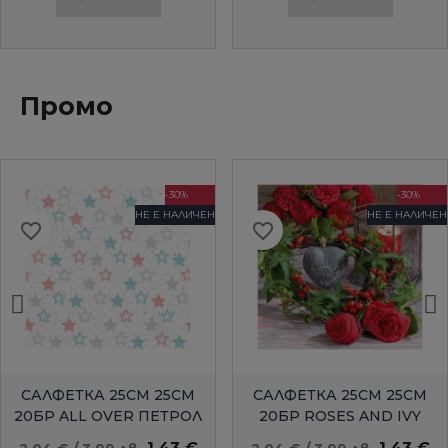
Промо
-30%
-30%
НЕ Е НАЛИЧЕН
НЕ Е НАЛИЧЕН
favorite_border
favorite_border
БЪРЗ ПРЕГЛЕД
БЪРЗ ПРЕГЛЕД
САЛФЕТКА 25СМ 25СМ
САЛФЕТКА 25СМ 25СМ
20БР ALL OVER ПЕТРОЛ
20БР ROSES AND IVY
AMBIENTE