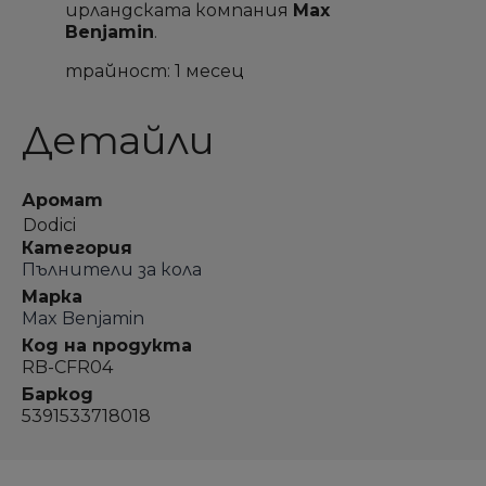
ирландската компания
Max
Отмени
Отмени
Sign in
Sign in
Отмени
Отмени
Създай списък
Създай списък
Benjamin
.
трайност: 1 месец
Детайли
Аромат
Dodici
Категория
Пълнители за кола
Марка
Max Benjamin
Код на продукта
RB-CFR04
Баркод
5391533718018