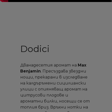
Dodici
Дванадесетия аромат на
Max
Benjamin
. Пресъздава звездни
нощи, прекарани в изследване
на калдъръмени сицилиански
улици с опияняващ аромат на
цитрусови плодове и
ароматни билки, носещи се от
топлия бриз. Връхни нотки на